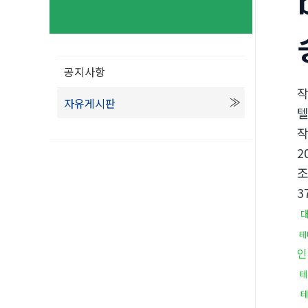
공지사항
자유게시판
텔
2
3
테
인
테