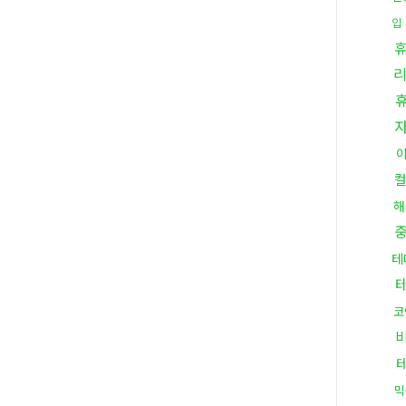
입
해
테
코
믹