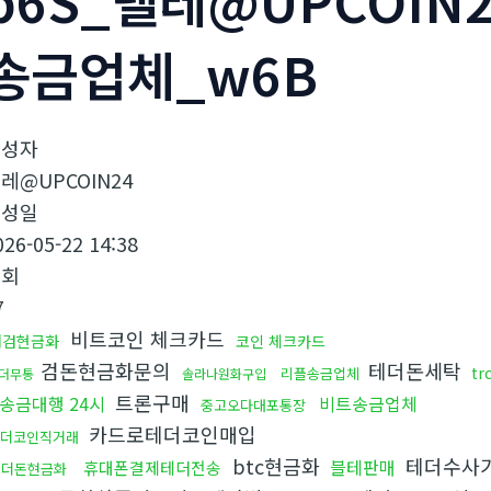
b6S_텔레@UPCOIN
송금업체_w6B
작성자
레@UPCOIN24
작성일
026-05-22 14:38
조회
7
비트코인 체크카드
대검현금화
코인 체크카드
검돈현금화문의
테더돈세탁
t
리플송금업체
더무통
솔라나원화구입
트론구매
송금대행 24시
비트송금업체
중고오다대포통장
카드로테더코인매입
더코인직거래
btc현금화
테더수사
블테판매
휴대폰결제테더전송
테더돈현금화