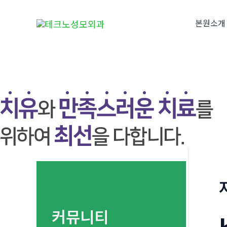
콘
텐
본원소개
츠
로
건
너
뛰
기
커뮤니티