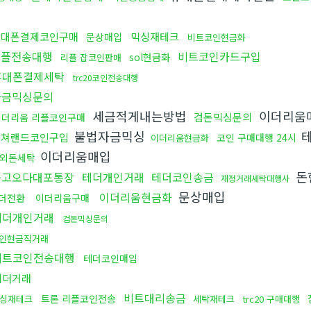
휴대폰결제코인구매
믹싱재테크
문상매입
비트코인현금화
리플전송대행
비트코인카드구입
sol현금화
리플 잡코인판매
휴대폰결제세탁
trc20코인전송대행
자금믹싱문의
세금적게내는방법
이더리움
검돈믹싱문의
이더리움 리플코인구매
불법자금믹싱
컬쳐랜드코인구입
코인 구매대행 24시
이더리움현금화
이더리움매입
외돈세탁
돈
중고오다대포통장
테더개인거래
테더코인송금
재정거래세탁대행사
문상매입
이더리움현금화
더전환
이더리움구매
테더개인거래
검돈믹싱문의
인현금직거래
비트코인전송대행
테더코인매입
테더거래
비트대리송금
트론 리플코인전송
싱재테크
세탁재테크
trc20 구매대행