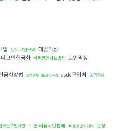
매입
대검믹싱
알트코인구매
테더코인현금화
코인믹싱
비트코인사는방법
현금화방법
usdc구입처
소액결제
소액결제비트코인구입
트론 리플코인판매
문상
잡코인구입대행
비트코인퀵거래