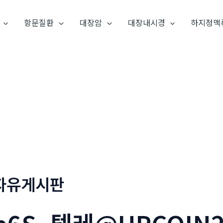
항문질환
대장암
대장내시경
하지정맥
자유게시판