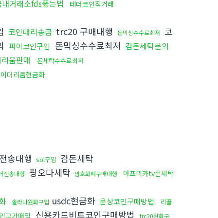
국내거래소fds뚫는법
테더코인직거래
입
trc20 구매대행
코
코인대리송금
돈믹싱수수료최저
의
돈믹싱수수료최저
검돈세탁문의
파이코인구입
더리움판매
돈세탁수수료최저
이더리움현금화
전송대행
검돈세탁
sol구입
핑오다세탁
아프리카tv돈세탁
더전송대행
암호화폐구매대행
usdc현금화
화
문상코인구매방법
리플
솔라나원화구입
신용카드비트코인구매방법
인고가매입
trc20원화구