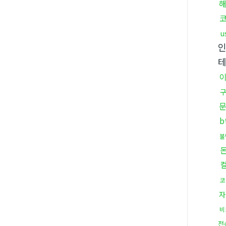
u
b
불
코
자
비
전