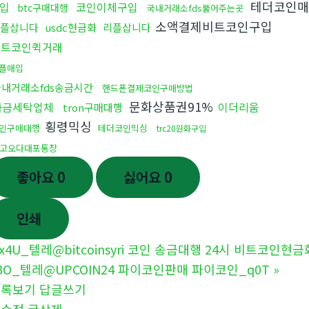
테더코인매
입
코인이체구입
btc구매대행
국내거래소fds뚫어주는곳
소액결제비트코인구입
리플삽니다
usdc현금화
리플삽니다
알트코인퀵거래
플매입
국내거래소fds송금시간
핸드폰결제코인구매방법
문화상품권91%
자금세탁업체
이더리움
tron구매대행
횡령믹싱
인구매대행
테더코인믹싱
trc20원화구입
고오다대포통장
좋아요
0
싫어요
0
인쇄
x4U_텔레@bitcoinsyri 코인 송금대행 24시 비트코인현금화
3O_텔레@UPCOIN24 파이코인판매 파이코인_q0T
»
목록보기
답글쓰기