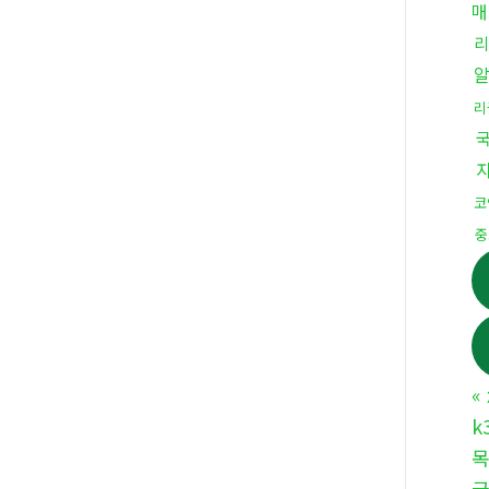
매
리
코
중
«
k