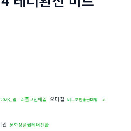
24 테더환전 비트
오다집
리플코인매입
코
rc20사는법
비트코인송금대행
기관
문화상품권테더전환