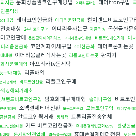
문화상품권코인구매방법
테더tron구입
해외자금
이더리움매입
코인돈믹싱
테더코인현금화
컬쳐랜드비트코인구
이더리움현금화
sdt매입
인전송대행
이더리움사는곳
돈현금화문
24시코인구매
자금믹싱
테더코인판매
이
돈현금화해외거래소
비트코인개인거래
이더리움구입대행
코인계좌이체구입
테더트론파는곳
이더리움현금화
sol현금화
이더리움클레식사는곳
환치기
리플코인파는곳
구매대행
아프리카tv돈세탁
문화상품권매입
리플매입
tc구매대행
리플코인구매
비트코인선물
법자금세탁
돈믹싱해외거래소
암호화폐구매대행
비트코인
컬쳐랜드비트코인구입
솔라나구입
소액결제테더전환
모든코인구입
인구매대행
모든코인구입
테더무통 테
알트코인퀵거래
트론리플전송업체
금현금화
핑세탁
카드 비트코인현금화
횡령현금
휴대폰결제현금화85%
트코인전송대행
휴대폰결제테더전환
돈세탁안전업체
리플송금업체
모든코
송대행