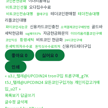
이더리움매입
코인돈현금화
비트코인선물
오다집수수료
테더코인판매함
테더전송대행
비트코인전송대행
블테구입
리플코인대행
신용카드코인충전
골드바
파이코인사는곳
소액결제코인구매방법
세탁현금화
자금현금화문의
이더리움리플코인구매
ssg페이93%
횡령세탁
비트코인 현금화
코인믹싱
24시코인구매
신용카드테더구입
돈세탁최저수수료
돈믹싱수수료최저
좋아요
0
싫어요
0
인쇄
«
u3J_텔레@UPCOIN24 tron구입 트론구매_g7K
t5J_텔레@UPCOIN24 모든코인구입가능 개인지갑고가매
입_u2T
»
목록보기
답글쓰기
글수정
글삭제