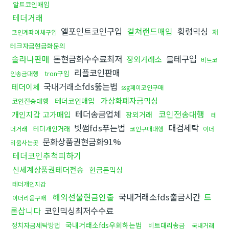
알트코인매입
테더거래
엘포인트코인구입
컬쳐랜드매입
횡령믹싱
재
코인계좌이체구입
테크자금현금화문의
솔라나판매
돈현금화수수료최저
블테구입
장외거래소
비트코
리플코인판매
tron구입
인송금대행
국내거래소fds뚫는법
테더이체
ssg페이코인구매
가상화폐자금믹싱
테더코인매입
코인전송대행
테더송금업체
코인전송대행
개인지갑 고가매입
장외거래
테
빗썸fds푸는법
대검세탁
테더개인거래
더거래
코인구매대행
이더
문화상품권현금화91%
리움사는곳
테더코인추척피하기
신세계상품권테더전송
현금돈믹싱
테더개인지갑
해외선물현금인출
국내거래소fds출금시간
트
이더리움구매
론삽니다
코인믹싱최저수수료
국내거래소fds우회하는법
정치자금세탁방법
비트대리송금
국내거래