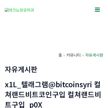
콘
텐
Main
츠
로
Men
건
너
뛰
기
홈
커뮤니티
자유게시판
자유게시판
x1L_텔래그램@bitcoinsyri 컬
쳐랜드비트코인구입 컬쳐랜드비
트구입_p0X