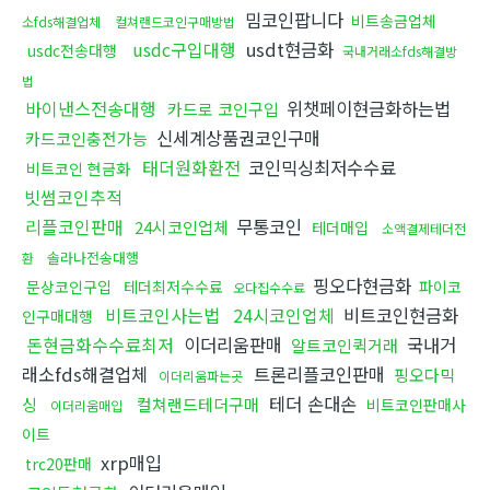
밈코인팝니다
비트송금업체
소fds해결업체
컬쳐랜드코인구매방법
usdc구입대행
usdt현금화
usdc전송대행
국내거래소fds해결방
법
바이낸스전송대행
위챗페이현금화하는법
카드로 코인구입
신세계상품권코인구매
카드코인충전가능
태더원화환전
코인믹싱최저수수료
비트코인 현금화
빗썸코인추적
리플코인판매
무통코인
24시코인업체
테더매입
소액결제테더전
솔라나전송대행
환
핑오다현금화
문상코인구입
테더최저수수료
파이코
오다집수수료
비트코인사는법
24시코인업체
비트코인현금화
인구매대행
돈현금화수수료최저
이더리움판매
국내거
알트코인퀵거래
래소fds해결업체
트론리플코인판매
핑오다믹
이더리움파는곳
테더 손대손
싱
컬쳐랜드테더구매
비트코인판매사
이더리움매입
이트
xrp매입
trc20판매