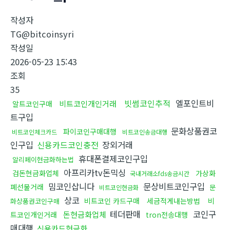
작성자
TG@bitcoinsyri
작성일
2026-05-23 15:43
조회
35
빗썸코인추적
엘포인트비
비트코인개인거래
알트코인구매
트구입
문화상품권코
파이코인구매대행
비트코인체크카드
비트코인송금대행
인구입
신용카드코인충전
장외거래
휴대폰결제코인구입
알리페이현금화하는법
아프리카tv돈믹싱
검돈현금화업체
가상화
국내거래소fds송금시간
밈코인삽니다
문상비트코인구입
폐선물거래
문
비트코인현금화
상코
비트코인 카드구매
세금적게내는방법
비
화상품권코인구매
테더판매
코인구
돈현금화업체
트코인개인거래
tron전송대행
매대행
신용카드현금화