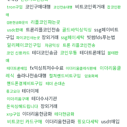
코인구매대행
비트코인퀵거래
tron구입
잡코인판
코인전송대행
매
리플코인파는곳
검돈현금화문의
트론리플코인전송
골드바믹싱믹싱
ssg페이비트
usdc판매
구입
장외거래
ssg페이세탁
빗썸fds푸는법
파이코인사는곳
알리페이코인구입
트론 리플코인전송
자금믹싱
테더코인송금
코인무통
테더트론매입
코인 신용카드
블테판
매
fx믹싱최저수수료
이더리움클
테더트론매입
이더리움클레식판매
레식
솔라나전송대행
컬쳐랜드비트구입
암호화폐
핸드폰결제비트구입
테더 손대손
테더이체
중고오다
테더수사기관
이더리움구매
장외거래
돈믹싱해드립니다
이더리움현금화
테더현금화
xrp구입
비트코인 카드구매
이더리움현금화
핑오다세탁
usdt매입