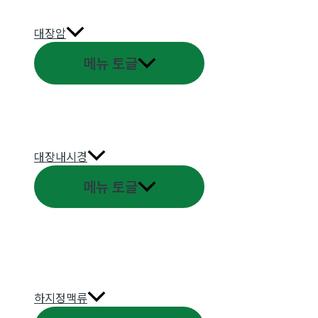
대장암
메뉴 토글
대장내시경
메뉴 토글
하지정맥류