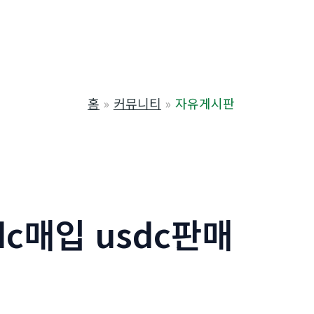
홈
커뮤니티
자유게시판
dc매입 usdc판매