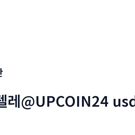
판
텔레@UPCOIN24 us