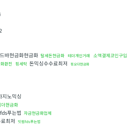
4
2
드바현금화현금화
소액결제코인구
탈세돈현금화
테더개인거래
돈믹싱수수료최저
원화환전
핑세탁
핑오다현금화
카지노믹싱
테더현금화
fds푸는법
자금현금화업체
수료최저
빗썸fds푸는법