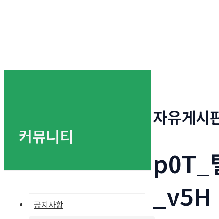
자유게시
커뮤니티
p0T_
_v5H
공지사항