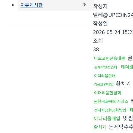
자유게시판
작성자
텔레@UPCOIN2
작성일
2026-05-24 15:2
조회
38
골
비트코인전송대행
테더
돈세탁안전업체
이더리움판매
환치기
리플코인매입
이더리움현금화
돈현금화해외거래소
정치자금현금화방법
빗썸
이더리움매입
돈세탁수
환치기