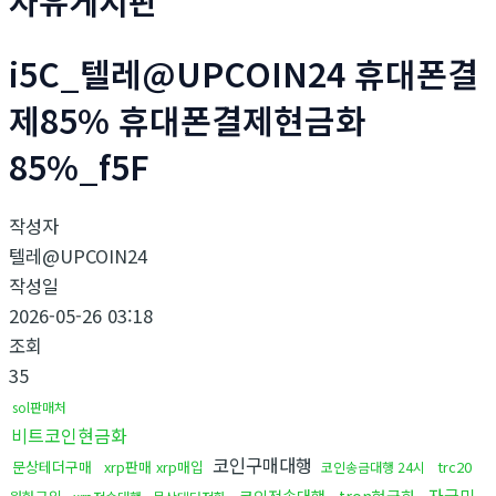
i5C_텔레@UPCOIN24 휴대폰결
제85% 휴대폰결제현금화
85%_f5F
작성자
텔레@UPCOIN24
작성일
2026-05-26 03:18
조회
35
sol판매처
비트코인현금화
코인구매대행
문상테더구매
xrp판매 xrp매입
trc20
코인송금대행 24시
자금믹
코인전송대행
tron현금화