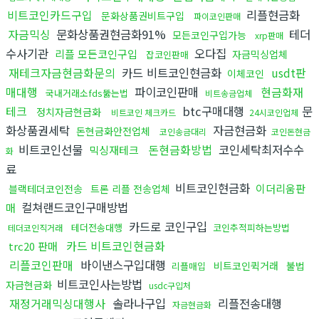
비트코인카드구입
리플현금화
문화상품권비트구입
파이코인판매
자금믹싱
문화상품권현금화91%
테더
모든코인구입가능
xrp판매
수사기관
오다집
리플 모든코인구입
자금믹싱업체
잡코인판매
재테크자금현금화문의
카드 비트코인현금화
usdt판
이체코인
매대행
파이코인판매
현금화재
국내거래소fds뚫는법
비트송금업체
테크
btc구매대행
문
정치자금현금화
비트코인 체크카드
24시코인업체
화상품권세탁
자금현금화
돈현금화안전업체
코인송금대리
코인돈현금
비트코인선물
돈현금화방법
코인세탁최저수수
믹싱재테크
화
료
비트코인현금화
이더리움판
블랙테더코인전송
트론 리플 전송업체
컬쳐랜드코인구매방법
매
카드로 코인구입
테더전송대행
코인추적피하는방법
테더코인직거래
카드 비트코인현금화
trc20 판매
리플코인판매
바이낸스구입대행
비트코인퀵거래
불법
리플매입
비트코인사는방법
자금현금화
usdc구입처
재정거래믹싱대행사
솔라나구입
리플전송대행
자금현금화