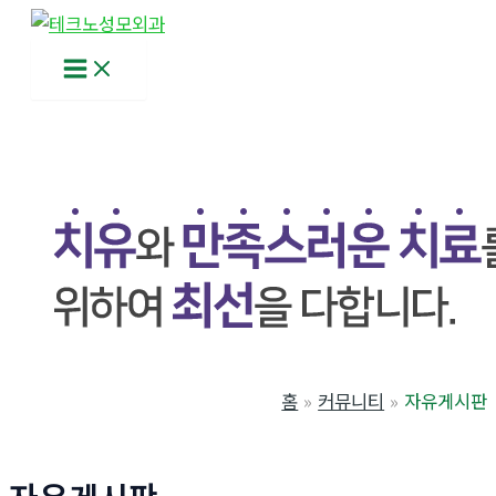
콘
텐
Main
츠
Menu
로
건
너
뛰
기
홈
커뮤니티
자유게시판
자유게시판