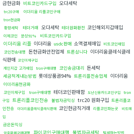
금현금화
오다세탁
비트코인카드구입
이더리움 리플코인구매
trc20구매
tron현금화
오다세탁
코인해외지갑매입
테더거래
테더원화환전
횡령세탁
비트코인카드구입
이체코인
문상91%
이더리움 리플
이더리움
소액결제매입
usdc판매
비트코인매입
돈현금화안전업체
이더리움클레식클레
트론삽니다
코인전송대행
식판매
코인이체구입
돈세탁
코인송금대리
개인지갑 고가매입
tron구매대행
롯데상품권94%
이더리움
세금적게내는방법
트론리플전송업체
이더리움현금화
테더코인판매함
코인이체구입
tron구매대행
tron
도난신용카드코인구입
트론리플코인전송
trc20 원화구입
불법자금믹싱
트론리플코
구입
코인현금직거래
인전송
리플코인파는곳
이더리움클레식클레식판매
비트매
입
금은돈믹싱
파이코인구매대행
불법자금세탁
탈세하는방법
암호화폐구매대행