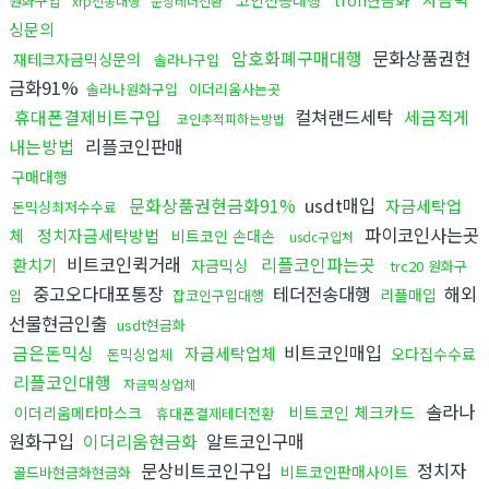
원화구입
xrp전송대행
문상테더전환
싱문의
암호화폐구매대행
문화상품권현
재테크자금믹싱문의
솔라나구입
금화91%
솔라나원화구입
이더리움사는곳
휴대폰결제비트구입
컬쳐랜드세탁
세금적게
코인추적피하는방법
내는방법
리플코인판매
구매대행
문화상품권현금화91%
usdt매입
자금세탁업
돈믹싱최저수수료
파이코인사는곳
체
정치자금세탁방법
비트코인 손대손
usdc구입처
비트코인퀵거래
리플코인파는곳
환치기
자금믹싱
trc20 원화구
중고오다대포통장
테더전송대행
해외
리플매입
입
잡코인구입대행
선물현금인출
usdt현금화
금은돈믹싱
비트코인매입
자금세탁업체
오다집수수료
돈믹싱업체
리플코인대행
자금믹싱업체
솔라나
비트코인 체크카드
이더리움메타마스크
휴대폰결제테더전환
원화구입
이더리움현금화
알트코인구매
문상비트코인구입
정치자
비트코인판매사이트
골드바현금화현금화