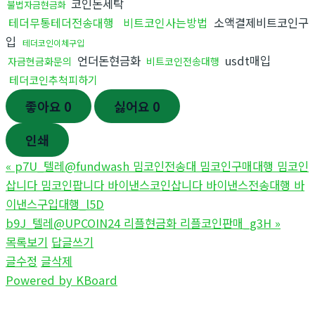
코인돈세탁
불법자금현금화
테더무통테더전송대행
비트코인사는방법
소액결제비트코인구
입
테더코인이체구입
언더돈현금화
usdt매입
자금현금화문의
비트코인전송대행
테더코인추척피하기
좋아요
0
싫어요
0
인쇄
«
p7U_텔레@fundwash 밈코인전송대 밈코인구매대행 밈코인
삽니다 밈코인팝니다 바이낸스코인삽니다 바이낸스전송대행 바
이낸스구입대행_l5D
b9J_텔레@UPCOIN24 리플현금화 리플코인판매_g3H
»
목록보기
답글쓰기
글수정
글삭제
Powered by KBoard