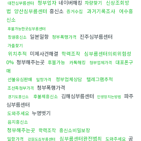
청부업자
네이버해킹
신상조회방
차량찾기
대전심부름센터
법
양산심부름센터
흥신소
과거기록조사
여수흥
증거수집
신소
후불가능한곳심부름센터
일본밀항
진주심부름센터
청부폭행가격
창원흥신소
가출찾기
위치추적
미제사건해결
학력조작
심부름센터의뢰위험성
0%
청부해주는곳
후불가능
대포폰구
카톡해킹
청부업체가격
매
청부업체상담
텔레그램추적
선불유심판매
밀항가격
청부폭행가격
조선족청부가격
김해심부름센터
파주
후불제흥신소
경기도흥신소
인생망치는방법
심부름센터
누명벗기
도와주세요
음지흥신소
청부해주는곳
학력조작
흥신소비밀보장
심부름센터완전범죄
공
밀항가격
도와주세요
강원도심부름센터