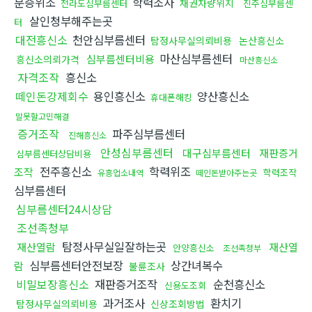
분증위조
학력조사
채권차량위치
전라도심부름센터
진주심부름센
살인청부해주는곳
터
대전흥신소
천안심부름센터
탐정사무실의뢰비용
논산흥신소
마산심부름센터
심부름센터비용
흥신소의뢰가격
마산흥신소
자격조작
흥신소
떼인돈강제회수
용인흥신소
양산흥신소
휴대폰해킹
말못할고민해결
증거조작
파주심부름센터
진해흥신소
안성심부름센터
대구심부름센터
재판증거
심부름센터상담비용
전주흥신소
학력위조
조작
학력조작
유흥업소내역
떼인돈받아주는곳
심부름센터
심부름센터24시상담
조선족청부
탐정사무실일잘하는곳
재산열람
재산열
안양흥신소
조선족청부
심부름센터안전보장
상간녀복수
람
불륜조사
비밀보장흥신소
재판증거조작
순천흥신소
신용도조회
과거조사
환치기
탐정사무실의뢰비용
신상조회방법