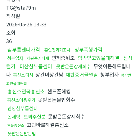
TG@sta79m
작성일
2026-05-26 13:33
조회
36
심부름센터가격
청부폭행가격
혼인전과거조사
면허증위조
협박받고있을때해결
신상
청부업자
재판증거삭제
털기
마산심부름센터
무엇이든해드립니
못받은돈강제회수
다
상간녀상간남
재판증거물열람
청부업자
흥신소디시
협박받
고있을때해결
흥신소전국흥신소
핸드폰해킹
못받은돈불법회수
흥신소이용후기
안양심부름센터
못받은돈강제회수
돈세탁
도와주실분
고민바로해결흥신소
후불흥신소
못받은돈받는법