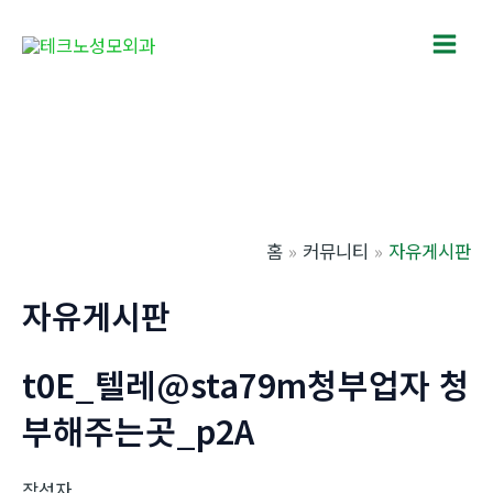
콘
텐
Main
츠
로
Men
건
너
뛰
기
홈
커뮤니티
자유게시판
자유게시판
t0E_텔레@sta79m청부업자 청
부해주는곳_p2A
작성자