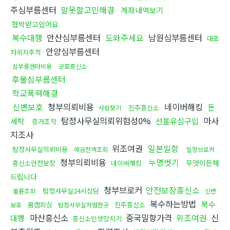
주심부름센터
말못할고민해결
계좌내역보기
협박받고있어요
복수대행
안산심부름센터
도와주세요
남원심부름센터
대포
안양심부름센터
차위치추적
심부름센터비용
군포흥신소
후불심부름센터
학교폭력해결
신변보호
청부의뢰비용
네이버해킹
돈
진주흥신소
사람찾기
탐정사무실의뢰위험성0%
마사
세탁
선불유심구입
증거조작
지조사
위조여권
일본밀항
탐정사무실의뢰비용
예금잔액조회
밀항브로커
청부의뢰비용
누명벗기
무엇이든해
흥신소안전보장
네이버해킹
드립니다
청부브로커
안전보장흥신소
탐정사무실24시상담
불륜조회
신변
복수하는방법
복수
몸캠피싱
진주흥신소
보호
탐정사무실저렴한곳
마산흥신소
중국밀항가격
위조여권
신
대행
흥신소인생망치기