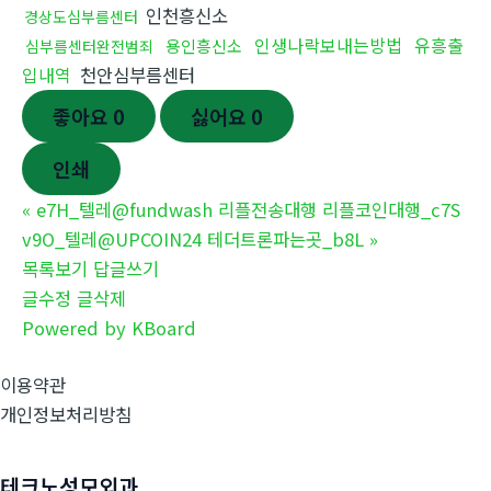
인천흥신소
경상도심부름센터
인생나락보내는방법
유흥출
용인흥신소
심부름센터완전범죄
입내역
천안심부름센터
좋아요
0
싫어요
0
인쇄
«
e7H_텔레@fundwash 리플전송대행 리플코인대행_c7S
v9O_텔레@UPCOIN24 테더트론파는곳_b8L
»
목록보기
답글쓰기
글수정
글삭제
Powered by KBoard
이용약관
개인정보처리방침
테크노성모외과