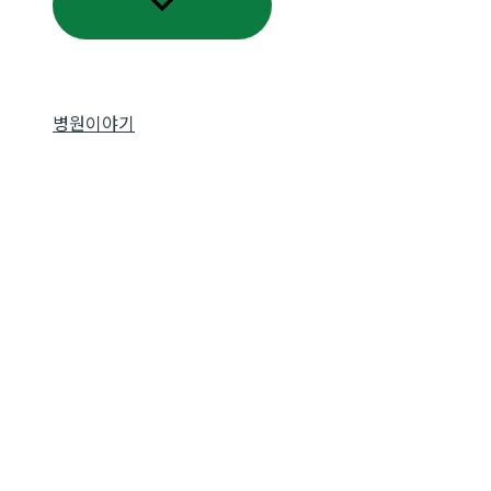
메
뉴
토
글
병원이야기