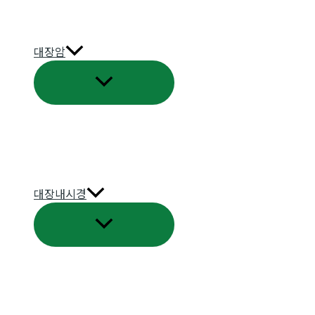
대장암
메
뉴
토
글
대장내시경
메
뉴
토
글