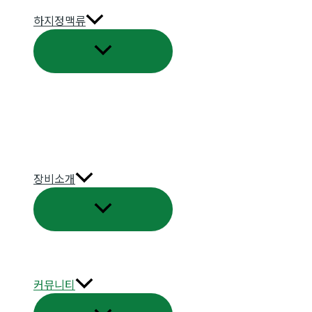
하지정맥류
메
뉴
토
글
장비소개
메
뉴
토
글
커뮤니티