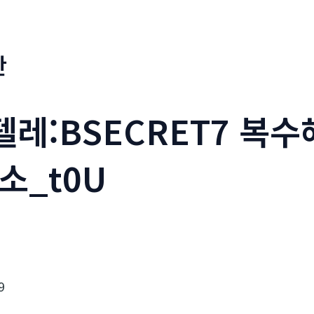
판
_텔레:BSECRET7 복
소_t0U
9