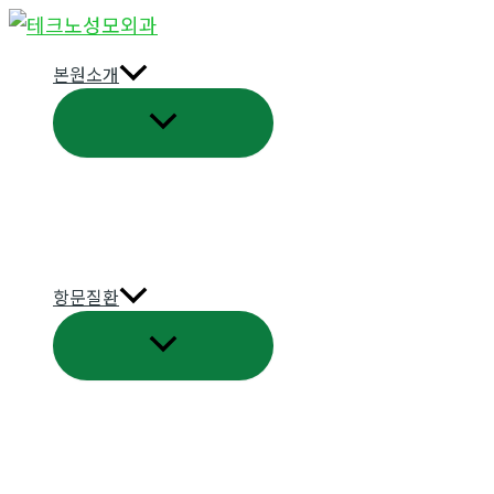
콘
텐
본원소개
츠
메
로
뉴
건
토
너
글
뛰
기
항문질환
메
뉴
토
글