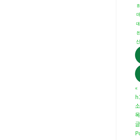
흥
대
«
h
소
P