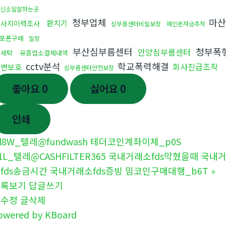
신소일잘하는곳
청부업체
마산
환치기
마사지이력조사
심부름센터비밀보장
떼인돈자금추적
포폰구매
밀항
부산심부름센터
청부폭
안양심부름센터
돈세탁
유흥업소결제내역
cctv분석
학교폭력해결
회사진급조작
신변보호
심부름센터안전보장
좋아요
0
싫어요
0
인쇄
l8W_텔레@fundwash 테더코인계좌이체_p0S
1L_텔레@CASHFILTER365 국내거래소fds막혔을때 국
fds송금시간 국내거래소fds증빙 밈코인구매대행_b6T
»
목록보기
답글쓰기
글수정
글삭제
owered by KBoard