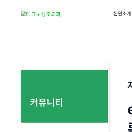
콘
텐
본원소개
츠
로
건
너
뛰
기
커뮤니티