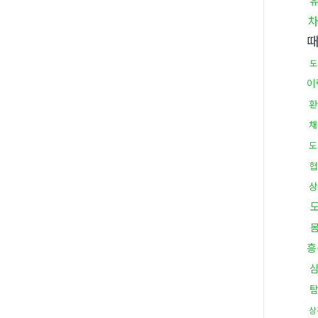
도
이
환
채
도
협
상
흥
상