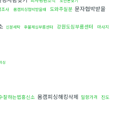
회사평판조작
도난폰찾기
문자협박받을
도와주실분
력조사
몸캠피싱협박받을때
소
강원도심부름센터
마사지
신분세탁
후불제심부름센터
피싱
몸캠피싱해킹삭제
수잘하는법흥신소
밀항가격
진도