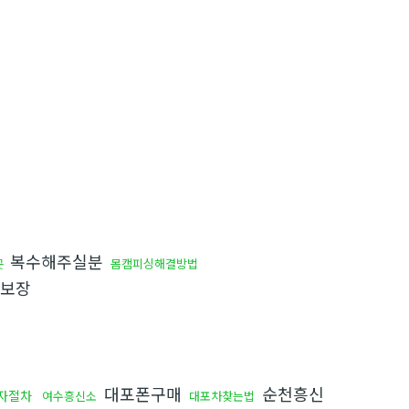
복수해주실분
몸캠피싱해결방법
곳
보장
대포폰구매
순천흥신
자절차
여수흥신소
대포차찾는법