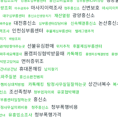
유흥업소조사
흥신소비밀보장
강원도심부름센터
심부름센터24시상담
마사지이력조사
신변보호
차량조회
마사지이
청주흥신소
미수금회수
때
광양흥신소
재산열람
대구심부름센터
흥신소인생망치기
대전흥신소
논산흥신
신속해결흥신소
심부름센터상담비용
와주실분
인천심부름센터
력조사
후불제심부름센터
텔레그램추적
치기
바람조회
선불유심판매
후불제심부름센터
위치추적
권차량찾아주는곳
몸캠피싱협박받을때
카톡해킹
와주세요해결사
몸캠피싱해결방법
몸캠
면허증위조
박받고있어요
휴대폰해킹
간녀상간남
납치찾기
도와주실분
흥신소완전범죄
상간녀복수
카톡해킹
탐정사무실일잘하는곳
복
몸캠피싱대처방법
조선족청부
신소
유포협박해결
청부업자의뢰
흥신소
심부름센터일잘하는곳
청부폭행비용
탐정사무실의뢰비용
청주흥신소
청부폭행가격
유흥업소조사
간녀