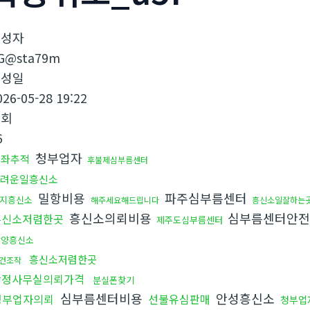
작성자
G@sta79m
작성일
026-05-28 19:22
조회
6
청부업자
계좌추적
후불제심부름센터
려운일흥신소
밀항비용
파주심부름센터
지흥신소
해주세요해드립니다
흥신소일잘하는
흥신소의뢰비용
심부름센터안전
흥신소저렴한곳
제주도심부름센터
광양흥신소
흥신소저렴한곳
건조작
탐정사무실의뢰가격
분실폰찾기
심부름센터비용
안성흥신소
청부업자의뢰
선불유심판매
청부업