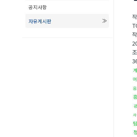
공지사항
자유게시판
T
2
3
어
음
사