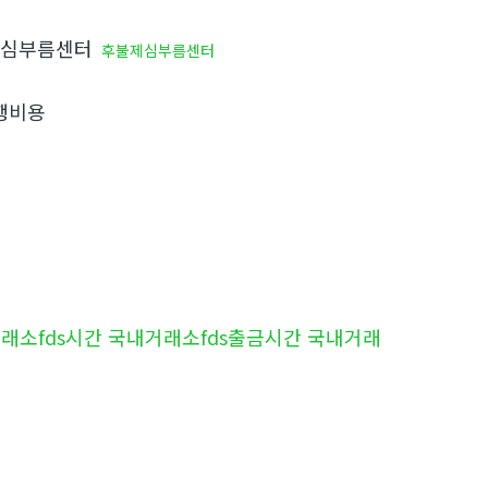
심부름센터
후불제심부름센터
행비용
내거래소fds시간 국내거래소fds출금시간 국내거래