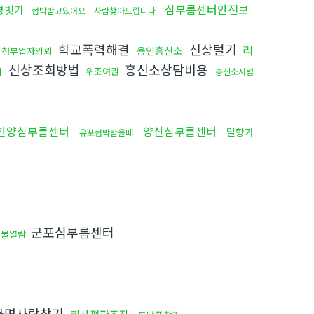
심부름센터안전보
명벗기
협박받고있어요
사람찾아드립니다
학교폭력해결
신상털기
리
용인흥신소
청부업자의뢰
신상조회방법
흥신소상담비용
위조여권
기
흥신소저렴
안양심부름센터
양산심부름센터
밀항가
유포협박받을때
군포심부름센터
거물열람
소
불명사람찾기