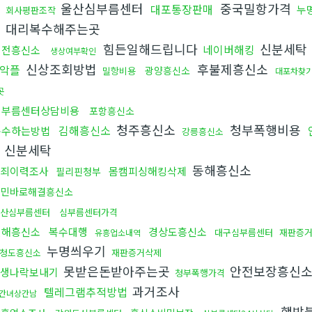
소
울산심부름센터
중국밀항가격
대포통장판매
누
회사평판조작
대리복수해주는곳
힘든일해드립니다
신분세탁
네이버해킹
대전흥신소
생상여부확인
신상조회방법
후불제흥신소
악플
광양흥신소
밀항비용
대포차찾
곳
심부름센터상담비용
포항흥신소
청주흥신소
청부폭행비용
김해흥신소
복수하는방법
강릉흥신소
신분세탁
동해흥신소
죄이력조사
몸캠피싱해킹삭제
필리핀청부
고민바로해결흥신소
산심부름센터
심부름센터가격
진해흥신소
복수대행
경상도흥신소
대구심부름센터
재판증
유흥업소내역
누명씌우기
청도흥신소
재판증거삭제
못받은돈받아주는곳
안전보장흥신
생나락보내기
청부폭행가격
과거조사
텔레그램추적방법
간녀상간남
행방