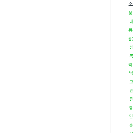
장
뷰
한
격
범
안
충
인
상