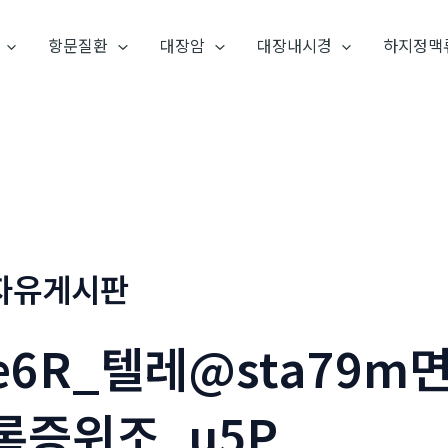
항문질환
대장암
대장내시경
하지정맥
자유게시판
e6R_텔레@sta79
록증위조_u5P