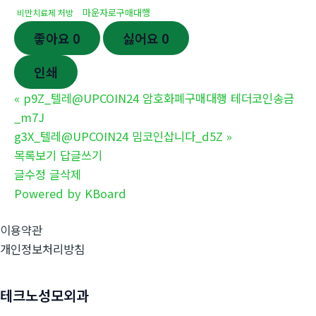
마운자로구매대행
비만치료제 처방
좋아요
0
싫어요
0
인쇄
«
p9Z_텔레@UPCOIN24 암호화폐구매대행 테더코인송금
_m7J
g3X_텔레@UPCOIN24 밈코인삽니다_d5Z
»
목록보기
답글쓰기
글수정
글삭제
Powered by KBoard
이용약관
개인정보처리방침
테크노성모외과