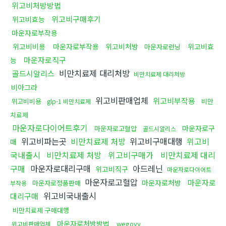
위고비처방방법
위고비구매후기
위고비효능
마운자로부작용
위고비비용
마운자로부작용
위고비처방
위고비효
마운자로런닝
마운자로직구
능
비만치료제 대리처방
골드시알리스
비만치료제 대리처방
비아그라
위고비판매업체
위고비부작용
위고비비용
비만
glp-1 비만치료제
치료제
마운자로다이어트후기
마운자로구
마운자로고혈압
골드시알리스
위고비파는곳
비만치료제 처방
위고비구매대행
위고비
매
국내출시
비만치료제 처방
위고비구매가
비만치료제 대리
구매
마운자로대리구매
아드레닌
위고비직구
마운자로다이어트
마운자로고혈압
마운자로
마운자로처방
마운자로정품판매
부작용
위고비국내출시
대리구매
비만치료제 구매대행
마운자로처방방법
wegovy
위고비판매업체