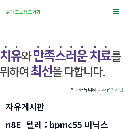
콘
텐
Main
츠
로
Men
건
너
뛰
기
홈
커뮤니티
자유게시판
자유게시판
n8E_텔레 : bpmc55 비닉스