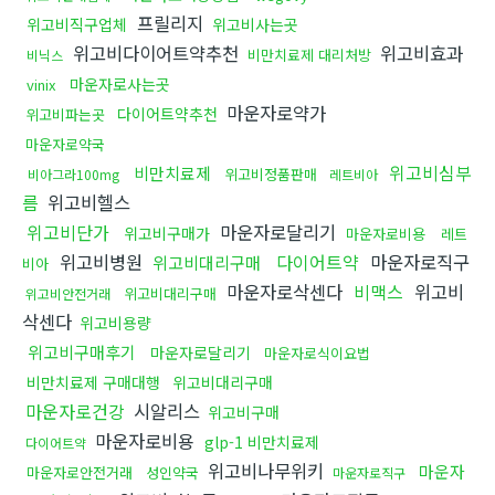
프릴리지
위고비직구업체
위고비사는곳
위고비다이어트약추천
위고비효과
비만치료제 대리처방
비닉스
마운자로사는곳
vinix
마운자로약가
다이어트약추천
위고비파는곳
마운자로약국
위고비심부
비만치료제
위고비정품판매
비아그라100mg
레트비아
름
위고비헬스
위고비단가
마운자로달리기
위고비구매가
마운자로비용
레트
위고비병원
다이어트약
마운자로직구
위고비대리구매
비아
마운자로삭센다
비맥스
위고비
위고비대리구매
위고비안전거래
삭센다
위고비용량
위고비구매후기
마운자로달리기
마운자로식이요법
비만치료제 구매대행
위고비대리구매
마운자로건강
시알리스
위고비구매
마운자로비용
glp-1 비만치료제
다이어트약
위고비나무위키
마운자
마운자로안전거래
성인약국
마운자로직구