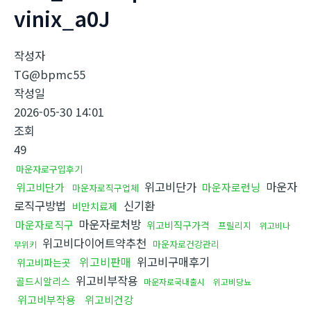
vinix_a0J
작성자
TG@bpmc55
작성일
2026-05-30 14:01
조회
49
마운자로구입후기
위고비단가
마운자
위고비단가
마운자로런닝
마운자로직구업체
로직구방법
신기환
비만치료제
마운자로처방
마운자로직구
위고비직구가격
프릴리지
위고비나
위고비다이어트약추천
마운자로건강관리
무위키
위고비판매
위고비구매후기
위고비파는곳
위고비부작용
골드시알리스
마운자로국내출시
위고비당뇨
위고비부작용
위고비건강