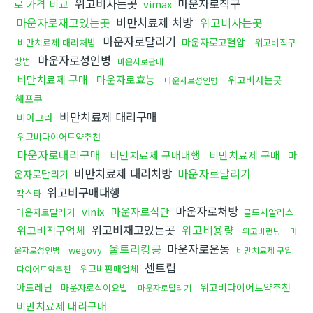
위고비사는곳
마운자로직구
로 가격 비교
vimax
마운자로재고있는곳
비만치료제 처방
위고비사는곳
마운자로달리기
마운자로고혈압
비만치료제 대리처방
위고비직구
마운자로성인병
방법
마운자로판매
비만치료제 구매
마운자로효능
위고비사는곳
마운자로성인병
해포쿠
비만치료제 대리구매
비아그라
위고비다이어트약추천
마운자로대리구매
비만치료제 구매대행
비만치료제 구매
마
비만치료제 대리처방
마운자로달리기
운자로달리기
위고비구매대행
칵스타
마운자로처방
vinix
마운자로식단
마운자로달리기
골드시알리스
위고비재고있는곳
위고비용량
위고비직구업체
위고비런닝
마
울트라킹콩
마운자로운동
wegovy
운자로성인병
비만치료제 구입
센트립
위고비판매업체
다이어트약추천
아드레닌
위고비다이어트약추천
마운자로식이요법
마운자로달리기
비만치료제 대리구매