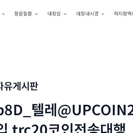
항문질환
대장암
대장내시경
하지정맥
자유게시판
p8D_텔레@UPCOI
입 trc20코인전송대행_