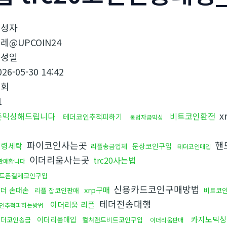
작성자
레@UPCOIN24
작성일
026-05-30 14:42
조회
1
x
돈믹싱해드립니다
비트코인환전
테더코인추척피하기
불법자금믹싱
파이코인사는곳
핸
횡령세탁
문상코인구입
리플송금업체
테더코인매입
이더리움사는곳
trc20사는법
판매합니다
드폰결제코인구입
신용카드코인구매방법
xrp구매
테더 손대손
리플 잡코인판매
비트코
테더전송대행
이더리움 리플
인추적피하는방법
카지노믹싱
이더리움매입
테더코인송금
컬쳐랜드비트코인구입
이더리움판매