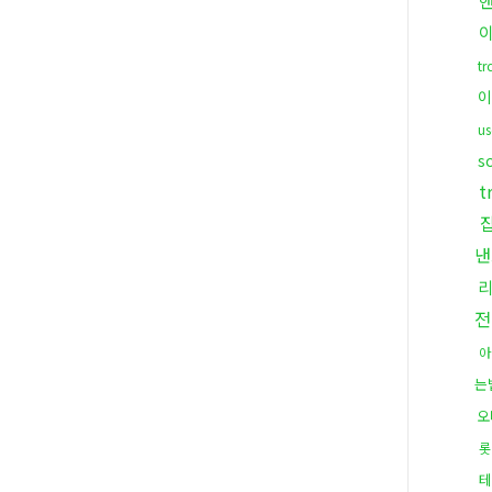
t
이
u
s
t
낸
전
아
는
오
롯
테