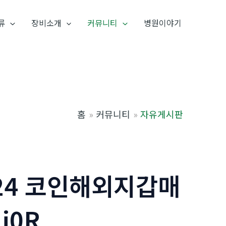
류
장비소개
커뮤니티
병원이야기
홈
커뮤니티
자유게시판
N24 코인해외지갑매
j0R