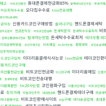
휴대폰결제현금화85%
래소
국내거래
비트코인환전
블랙테더코인구입
오다집수수료
돈믹싱최저수수료
tron전송대행
프리카tv돈세탁
신용카드코인구매방법
핸드폰결제세탁
솔라나구입
자금믹싱
비
돈세탁문의
현금돈믹싱
돈세탁수수료최저
금믹싱문의
비트코인현금화
의
돈세탁수수료최저
탈세하는방법
테더무통 테
문화상품권테더전송
치자금세탁방법
비트매입
횡령세탁
코인이체구입
trc20사는법
코인송금대행
인추적피하는방법
이더리움클레식사는곳
테더코인판
카드코인구입처
tron현금화
신용카드코인구매
비트코인현금화
이더리움매입
해외선물현금인출
trc20구매
신용
비트코인전송대행
체
돈세탁방법
코인원화구입
trc20사는법
태더원화환전
리플코인매입
비트코인매입
수료
핸드폰결제테더구매
장외거래
자금세
빗썸코인추적
대검현금화
비트코인판매사이트
xrp구매
테더송금업체
휴대폰
솔라나원화구입
세무조사피하는방법