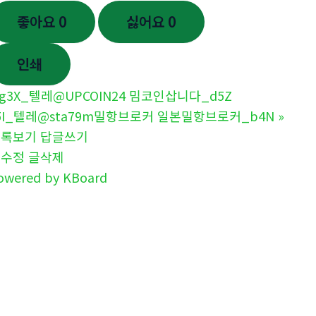
좋아요
0
싫어요
0
인쇄
g3X_텔레@UPCOIN24 밈코인삽니다_d5Z
5I_텔레@sta79m밀항브로커 일본밀항브로커_b4N
»
목록보기
답글쓰기
글수정
글삭제
owered by KBoard