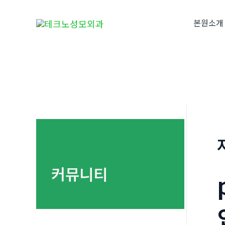
콘
텐
본원소개
츠
로
건
너
뛰
기
커뮤니티