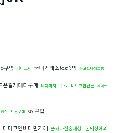
rp구입
국내거래소fds증빙
파이코인
중고오다대포통
드폰결제테더구매
테더최저수수료
비트코인선물
테더코
sol구입
인환전
트론구매
테더코인비대면거래
솔라나전송대행
돈믹싱해외