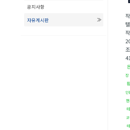
공지사항
자유게시판
텔
2
4
장
인
핸
코