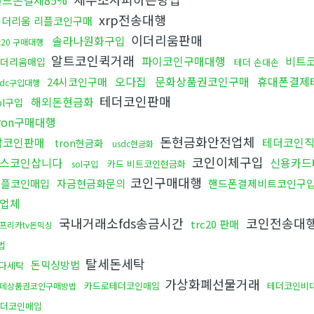
핸드폰결제85%
xrp전송대행
이더리움 리플코인구매
이더리움판매
솔라나원화구입
rc20 구매대행
알트코인퀵거래
파이코인구매대행
비트
더리움매입
테더 손대손
오다집
문화상품권코인구매
휴대폰결제
24시코인구매
sdc구입대행
테더코인판매
해외돈현금화
ol구입
ron구매대행
돈현금화안전업체
잡코인판매
테더코인
tron현금화
usdc현금화
코인이체구입
스코인삽니다
신용카드
카드 비트코인현금화
sol구입
코인구매대행
리플코인매입
자금현금화문의
핸드폰결제비트코인구
업체
국내거래소fds송금시간
코인전송대
trc20 판매
프리카tv돈믹싱
법
탈세돈세탁
돈믹싱방법
다세탁
가상화폐선물거래
카드로테더코인매입
테더코인비
데상품권코인구매방법
더코인매입