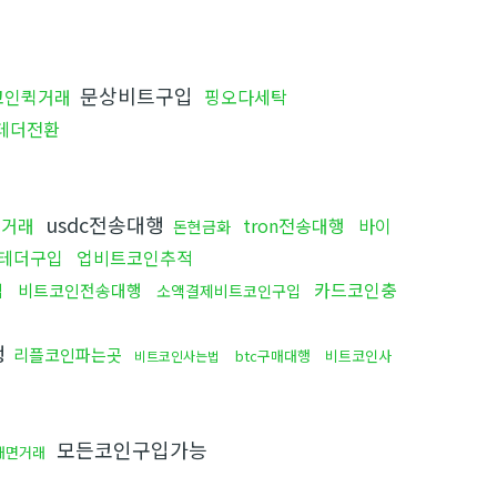
문상비트구입
코인퀵거래
핑오다세탁
테더전환
usdc전송대행
직거래
tron전송대행
바이
돈현금화
테더구입
업비트코인추적
카드코인충
입
비트코인전송대행
소액결제비트코인구입
행
리플코인파는곳
btc구매대행
비트코인사
비트코인사는법
모든코인구입가능
대면거래