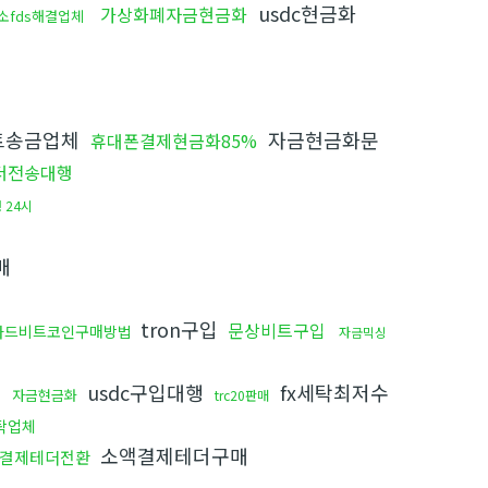
usdc현금화
가상화폐자금현금화
소fds해결업체
트송금업체
자금현금화문
휴대폰결제현금화85%
더전송대행
 24시
매
tron구입
문상비트구입
카드비트코인구매방법
자금믹싱
usdc구입대행
fx세탁최저수
자금현금화
trc20판매
탁업체
소액결제테더구매
결제테더전환