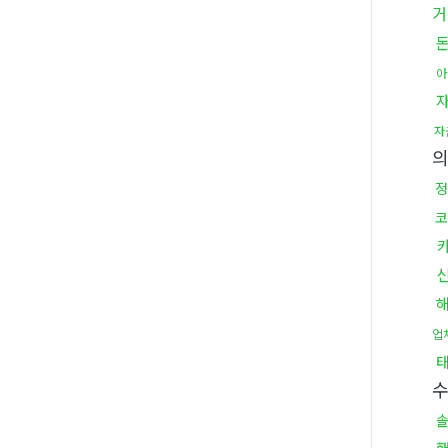
거
아
자
정
코
업