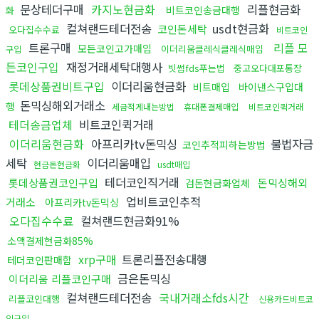
문상테더구매
카지노현금화
리플현금화
비트코인송금대행
화
컬쳐랜드테더전송
usdt현금화
코인돈세탁
오다집수수료
비트코인
트론구매
리플 모
모든코인고가매입
이더리움클레식클레식매입
구입
든코인구입
재정거래세탁대행사
빗썸fds푸는법
중고오다대포통장
롯데상품권비트구입
이더리움현금화
비트매입
바이낸스구입대
돈믹싱해외거래소
행
세금적게내는방법
휴대폰결제매입
비트코인퀵거래
테더송금업체
비트코인퀵거래
이더리움현금화
아프리카tv돈믹싱
불법자금
코인추적피하는방법
세탁
이더리움매입
현금돈현금화
usdt매입
테더코인직거래
롯데상품권코인구입
돈믹싱해외
검돈현금화업체
업비트코인추적
거래소
아프리카tv돈믹싱
오다집수수료
컬쳐랜드현금화91%
소액결제현금화85%
xrp구매
트론리플전송대행
테더코인판매함
금은돈믹싱
이더리움 리플코인구매
컬쳐랜드테더전송
국내거래소fds시간
리플코인대행
신용카드비트코
인구입