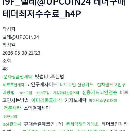
i9F_텔레@UPCOIN24 테더구매
테더최저수수료_h4P
작성자
텔레@UPCOIN24
작성일
2026-05-30 21:23
조회
48
빗썸fds푸는법
문화상품권세탁
코인구매사이트
비트코인 신용카드
컬쳐랜드코인구
비트코인세탁
신용카드코인전송
비트
매방법
tron구입
tron구입
가상화폐선물거래
코인사는방법
이더리움클레식
카지노세탁
바이낸스구입대행
검돈세탁
소액결제세탁
핑현금화
휴대폰결제코인구입
테더코인계좌
sol판매처
돈세탁해외거래소