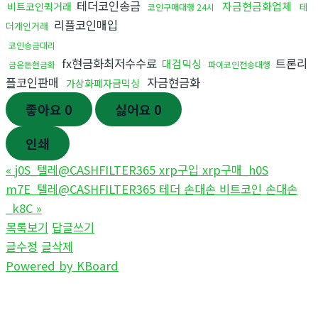
테더코인송금
자금현금화업체
비트코인퀵거래
테
코인구매대행 24시
리플코인매입
더개인거래
코인송금대리
fx현금화최저수수료
트론리
대검믹싱
금은돈현금화
파이코인전송대행
플코인판매
자금현금화
가상화폐자금믹싱
좋아요
0
싫어요
0
인쇄
«
j0S_텔레@CASHFILTER365 xrp구입 xrp구매_h0S
m7E_텔레@CASHFILTER365 테더 손대손 비트코인 손대손
_k8C
»
목록보기
답글쓰기
글수정
글삭제
Powered by KBoard