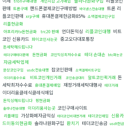
이체
솔라나원화구입
리플코인
tron구매대행
개인지갑 고가매입
판매
핸드폰결제코인구매방법
트론 리
트론구매
바이낸스전송대행
플코인판매
휴대폰결제현금화85%
xrp구매
소액결제코인구입
리플현금화
언더돈믹싱
리플코인대행
비트
아프리카tv돈현금화
trc20 판매
코인 신용카드
중고오다대포통장
파이코인사는곳
돈세탁해드립니다
테더 손대손
돈현금화
코인믹싱최저수수료
테더구매테더판매
btc파는곳
자금세탁업체
잡코인판매
문상코인구입
usdc전송대행
소액결제비트구입
돈
비트코인개인거래
알트코인퀵거래
이더리움수수료
코인송금대리
세탁최저수수료
재정거래세탁대행사
휴대폰결제매입
테더거래
이더리움클레식클레식매입
돈믹싱해드립니다
핑현금화
코인구매사이트
이더리움사는곳
솔라나전송대행
가상화폐자금믹싱
신용카
리플매입
테더코인매입
테더코인비대면거래
드미동의현금화
솔라나원화구입
환치기
테더코인송금
usdt현금