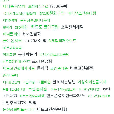
테더송금업체
trc20구매
오다집수수료
trc20원화구입
바이낸스전송대행
국내거래소fds막혔을때
문화상품권테더구매
테더현금화
카드로 코인구입
소액결제세탁
xrp매입
환치기
btc현금화
테더돈세탁
금은돈세탁
trc20사는법
fx세탁최저수수료
비트대리송금
돈세탁문의
국내거래소fds증빙
이체코인
usdt현금화
비트코인판매사이트
돈세탁
비트코인환전
비트코인판매사이트
코인 손대손
솔라나구매
탈세하는방법
가상화폐선물거래
리플매입
코인믹싱
테더송금업체
usdt
코인 손대손
trc20구매대행
트론리플전송대행
아프리카tv돈현금화
판매대행
핸드폰결제현금화85%
비트코인송금대행
카드코인충전가능
코인추적피하는방법
비트코인전송대행
돈현금화해드립니다