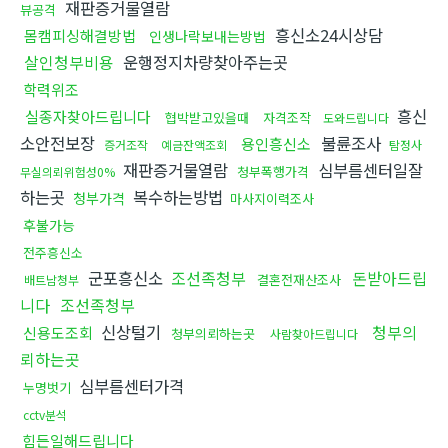
재판증거물열람
뷰공격
흥신소24시상담
몸캠피싱해결방법
인생나락보내는방법
살인청부비용
운행정지차량찾아주는곳
학력위조
흥신
실종자찾아드립니다
협박받고있을때
자격조작
도와드립니다
소안전보장
불륜조사
용인흥신소
증거조작
예금잔액조회
탐정사
재판증거물열람
심부름센터일잘
청부폭행가격
무실의뢰위험성0%
하는곳
복수하는방법
청부가격
마사지이력조사
후불가능
전주흥신소
군포흥신소
조선족청부
돈받아드립
결혼전재산조사
배트남청부
니다
조선족청부
신상털기
청부의
신용도조회
청부의뢰하는곳
사람찾아드립니다
뢰하는곳
심부름센터가격
누명벗기
cctv분석
힘든일해드립니다