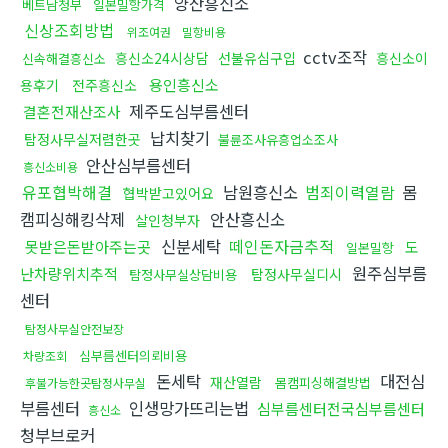
양산흥신소
베트남청부
일본밀항가격
신상조회방법
위조여권
밀항비용
cctv조작
흥신소24시상담
선불유심구입
흥신소이
신속해결흥신소
용인흥신소
용후기
전주흥신소
제주도심부름센터
결혼전재산조사
납치찾기
탐정사무실저렴한곳
불륜조사유흥업소조사
안산심부름센터
흥신소비용
유포협박해결
남원흥신소
범죄이력열람
몸
협박받고있어요
캠피싱해킹삭제
안산흥신소
살인청부자
신분세탁
떼인돈자금추적
못받은돈받아주는곳
도
일본밀항
원주심부름
난차량위치추적
탐정사무실디시
탐정사무실상담비용
센터
탐정사무실안전보장
심부름센터의뢰비용
차량조회
돈세탁
대전심
재산열람
몸캠피싱해결방법
후불가능한곳탐정사무실
부름센터
인생망가뜨리는법
심부름센터전국심부름센터
흥신소
청부브로커