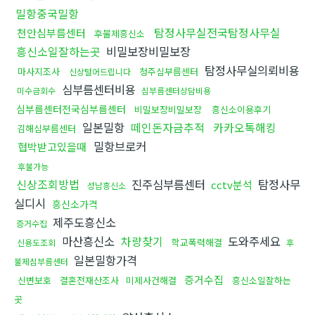
밀항중국밀항
탐정사무실전국탐정사무실
천안심부름센터
후불제흥신소
흥신소일잘하는곳
비밀보장비밀보장
탐정사무실의뢰비용
마사지조사
청주심부름센터
신상털어드립니다
심부름센터비용
미수금회수
심부름센터상담비용
심부름센터전국심부름센터
비밀보장비밀보장
흥신소이용후기
일본밀항
떼인돈자금추적
카카오톡해킹
김해심부름센터
밀항브로커
협박받고있을때
후불가능
신상조회방법
진주심부름센터
탐정사무
cctv분석
성남흥신소
실디시
흥신소가격
제주도흥신소
증거수집
마산흥신소
차량찾기
도와주세요
학교폭력해결
신용도조회
후
일본밀항가격
불제심부름센터
증거수집
신변보호
결혼전재산조사
미제사건해결
흥신소일잘하는
곳