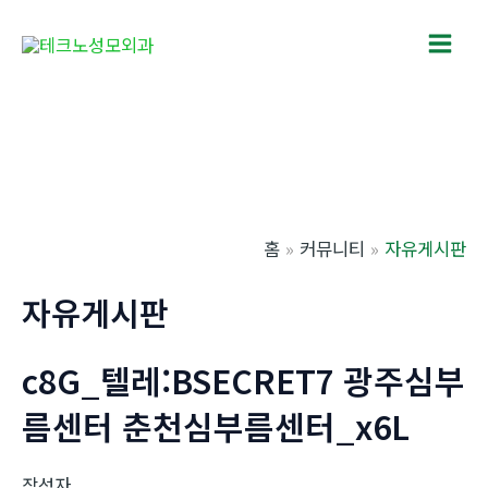
콘
텐
Main
츠
로
Men
건
너
뛰
기
홈
커뮤니티
자유게시판
자유게시판
c8G_텔레:BSECRET7 광주심부
름센터 춘천심부름센터_x6L
작성자