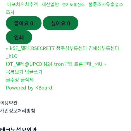
대포차위치추적
재산열람
불륜조사유흥업소
경기도흥신소
조사
좋아요
0
싫어요
0
인쇄
«
k5E_텔레:BSECRET7 청주심부름센터 김해심부름센터
_h1O
l9T_텔레@UPCOIN24 tron구입 트론구매_r4U
»
목록보기
답글쓰기
글수정
글삭제
Powered by KBoard
이용약관
개인정보처리방침
테크노성모외과