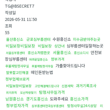
TG@BSECRET7
작성일
2026-05-31 11:50
조회
55
수원흥신소
울산흥신소
군포심부름센터
미수금받아주는곳
비밀보장비밀보장
심부름센터일잘하는곳
비밀보장
상간녀
서울흥신소
안전보
흥신소저렴한곳
흥신소디시
서울심부름센터
장심부름센터
청부가격
어려운일흥신소
가출찾아드립니다
후불제탐정사무실
후불제탐정사무실
떼인돈받는법
말못할고민해결
청부업체브로커
과거기록조사
비밀보장비밀보장
신분세탁
고민해결해드립니다
탐정사무실가격
위치추적
도난차량찾기
남원흥신소
경기도흥신소
도와주세요
흥신소가격
청부업자가격
탐정사무실24시상담
리
심부름센터전국심부름센터