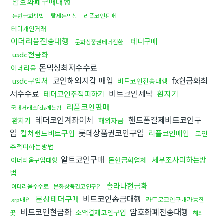
암호화폐구매대행
돈현금화방법
탈세돈믹싱
리플코인판매
테더개인거래
이더리움전송대행
테더구매
문화상품권테더전환
usdc현금화
돈믹싱최저수수료
이더리움
코인해외지갑 매입
fx현금화최
usdc구입처
비트코인전송대행
저수수료
비트코인세탁
환치기
테더코인추척피하기
리플코인판매
국내거래소fds깨는법
테더코인계좌이체
핸드폰결제비트코인구
환치기
해외자금
입
롯데상품권코인구입
컬쳐랜드비트구입
리플코인매입
코인
추적피하는방법
알트코인구매
세무조사피하는방
돈현금화업체
이더리움구입대행
법
솔라나현금화
이더리움수수료
문화상품권코인구입
문상테더구매
비트코인송금대행
카드로코인구매가능한
xrp매입
비트코인현금화
암호화폐전송대행
소액결제코인구입
곳
해외