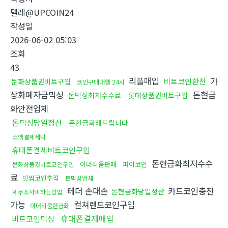
텔레@UPCOIN24
작성일
2026-06-02 05:03
조회
43
리플매입
가
비트코인환전
문화상품권비트구입
코인구매대행 24시
상화폐자금믹싱
돈현금
돈믹싱최저수수료
롯데상품권비트구입
화안전업체
돈믹싱당일정산
돈현금화해드립니다
소액결제세탁
휴대폰결제비트코인구입
돈현금화최저수수
이더리움판매
파이코인
문화상품권비트코인구입
료
빗썸코인추적
돈믹싱업체
테더 손대손
카드코인충전
돈현금화당일정산
세무조사피하는방법
가능
컬쳐랜드코인구입
이더리움현금화
휴대폰결제매입
비트코인믹싱