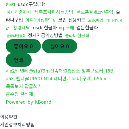
usdc구입대행
돈세탁
세무조사피하는방법
솔
이더리움판매
핸드폰결제코인구입
라나구입
코인 신용카드
아프리카tv돈믹싱
usdc매입
테더개인지
횡령세탁
usdc현금화
xrp구매
검돈현금화
갑
정치자금믹싱방법
솔라나현금화
솔라나현금화
좋아요
0
싫어요
0
인쇄
«
e2Y_텔레@sta79m신속해결흥신소 청부브로커_f6B
a5X_텔레@UPCOIN24 테더판매 테더 구매_b5R
»
목록보기
답글쓰기
글수정
글삭제
Powered by KBoard
이용약관
개인정보처리방침