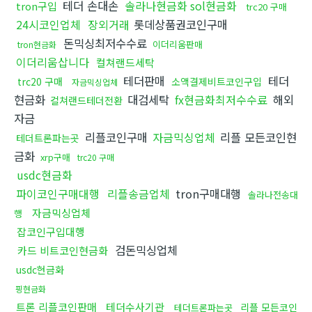
테더 손대손
솔라나현금화 sol현금화
tron구입
trc20 구매
24시코인업체
장외거래
롯데상품권코인구매
돈믹싱최저수수료
이더리움판매
tron현금화
이더리움삽니다
컬쳐랜드세탁
테더판매
테더
trc20 구매
소액결제비트코인구입
자금믹싱업체
현금화
대검세탁
fx현금화최저수수료
해외
컬쳐랜드테더전환
자금
리플코인구매
자금믹싱업체
리플 모든코인현
테더트론파는곳
금화
xrp구매
trc20 구매
usdc현금화
파이코인구매대행
리플송금업체
tron구매대행
솔라나전송대
자금믹싱업체
행
잡코인구입대행
검돈믹싱업체
카드 비트코인현금화
usdc현금화
핑현금화
트론 리플코인판매
테더수사기관
리플 모든코인
테더트론파는곳