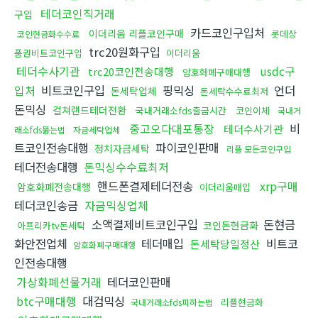
테더코인직거래
구입
카드코인구입처
이더리움 리플코인구매
롯데상
코인현금화수수료
trc20원화구입
품권비트코인구입
이더리움
테더수사기관
usdc구
trc20코인전송대행
암호화폐구매대행
입처
비트코인구입
핑믹싱
언더
돈세탁업체
돈세탁수수료최저
돈믹싱
컬쳐랜드테더전환
국내거래소fds출금시간
코인이체
국내거
중고오다대포통장
비
테더수사기관
래소fds뚫는법
자금세탁업체
트코인전송대행
파이코인판매
정치자금세탁
리플 모든코인구입
테더전송대행
돈믹싱수수료최저
핸드폰결제테더전송
xrp구매
암호화폐전송대행
이더리움매입
테더코인송금
자금믹싱업체
소액결제비트코인구입
돈현금
코인돈현금화
아프리카tv돈세탁
화안전업체
테더매입
비트코
돈세탁당일정산
암호화폐구매대행
인전송대행
가상화폐선물거래
테더코인판매
btc구매대행
대검믹싱
리플현금화
국내거래소fds피하는법