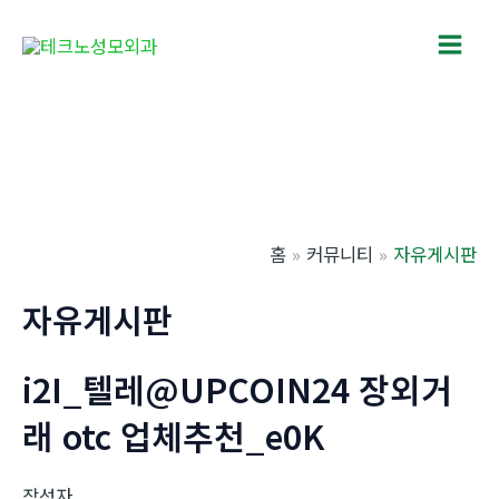
콘
텐
Main
츠
로
Men
건
너
뛰
기
홈
커뮤니티
자유게시판
자유게시판
i2I_텔레@UPCOIN24 장외거
래 otc 업체추천_e0K
작성자