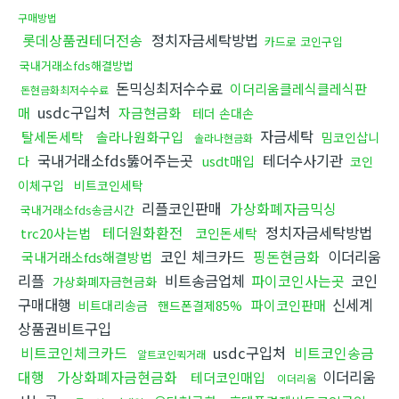
구매방법
롯데상품권테더전송
정치자금세탁방법
카드로 코인구입
국내거래소fds해결방법
돈믹싱최저수수료
이더리움클레식클레식판
돈현금화최저수수료
usdc구입처
매
자금현금화
테더 손대손
자금세탁
탈세돈세탁
솔라나원화구입
밈코인삽니
솔라나현금화
국내거래소fds뚫어주는곳
테더수사기관
usdt매입
다
코인
이체구입
비트코인세탁
리플코인판매
가상화폐자금믹싱
국내거래소fds송금시간
테더원화환전
정치자금세탁방법
trc20사는법
코인돈세탁
코인 체크카드
핑돈현금화
이더리움
국내거래소fds해결방법
리플
비트송금업체
파이코인사는곳
코인
가상화폐자금현금화
구매대행
신세계
파이코인판매
비트대리송금
핸드폰결제85%
상품권비트구입
비트코인체크카드
usdc구입처
비트코인송금
알트코인퀵거래
대행
가상화폐자금현금화
이더리움
테더코인매입
이더리움