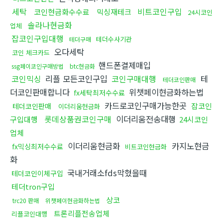
세탁
비트코인구입
코인현금화수수료
믹싱재테크
24시코인
솔라나현금화
업체
잡코인구입대행
테더수사기관
테더구매
오다세탁
코인 체크카드
핸드폰결제매입
ssg페이코인구매방법
btc현금화
코인믹싱
리플 모든코인구입
코인구매대행
테
테더코인판매
더코인판매합니다
위챗페이현금화하는법
fx세탁최저수수료
카드로코인구매가능한곳
잡코인
테더코인판매
이더리움현금화
롯데상품권코인구매
이더리움전송대행
구입대행
24시코인
업체
이더리움현금화
카지노현금
fx믹싱최저수수료
비트코인현금화
화
국내거래소fds막혔을때
테더코인이체구입
테더tron구입
상코
trc20 판매
위챗페이현금화하는법
트론리플전송업체
리플코인대행