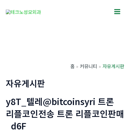
콘
텐
Main
츠
로
Men
건
너
뛰
기
홈
커뮤니티
자유게시판
자유게시판
y8T_텔레@bitcoinsyri 트론
리플코인전송 트론 리플코인판매
_d6F