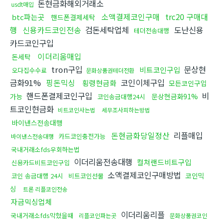
돈현금화해외거래소
usdt매입
소액결제코인구매
trc20 구매대
btc파는곳
핸드폰결제세탁
행
신용카드코인전송
검돈세탁업체
도난신용
테더전송대행
카드코인구입
이더리움매입
돈세탁
tron구입
문상현
비트코인구입
오다집수수료
문화상품권테더전환
금화91%
핑돈믹싱
코인이체구입
횡령현금화
모든코인구입
핸드폰결제코인구입
비
가능
문상현금화91%
코인송금대행24시
트코인현금화
비트코인사는법
세무조사피하는방법
바이낸스전송대행
돈현금화당일정산
리플매입
카드코인충전가능
바이낸스전송대행
국내거래소fds우회하는법
이더리움전송대행
컬쳐랜드비트구입
신용카드비트코인구입
소액결제코인구매방법
코인믹
코인 송금대행 24시
비트코인선물
싱
트론 리플코인전송
자금믹싱업체
이더리움리플
국내거래소fds막혔을때
리플코인파는곳
문화상품권코인