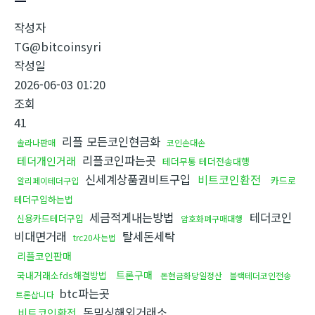
작성자
TG@bitcoinsyri
작성일
2026-06-03 01:20
조회
41
리플 모든코인현금화
솔라나판매
코인손대손
리플코인파는곳
테더개인거래
테더무통 테더전송대행
신세계상품권비트구입
비트코인환전
카드로
알리페이테더구입
테더구입하는법
세금적게내는방법
테더코인
신용카드테더구입
암호화폐구매대행
비대면거래
탈세돈세탁
trc20사는법
리플코인판매
트론구매
국내거래소fds해결방법
돈현금화당일정산
블랙테더코인전송
btc파는곳
트론삽니다
돈믹싱해외거래소
비트코인환전