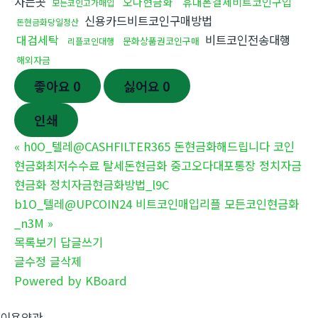
사는곳
오다현금화
휴대폰결제비트코인구입
모든코인고가매입
신용카드비트코인구매방법
돈현금화당일정산
대검세탁
비트코인전송대행
문화상품권코인구매
리플코인대행
해외자금
좋아요
0
싫어요
0
인쇄
«
h0O_텔레@CASHFILTER365 돈현금화해드립니다 코인
현금화최저수수료 탈세돈현금화 중고오다대포통장 정치자금
현금화 정치자금현금화방법_l9C
b1O_텔레@UPCOIN24 비트코인매입리플 모든코인현금화
_n3M
»
목록보기
답글쓰기
글수정
글삭제
Powered by KBoard
이용약관