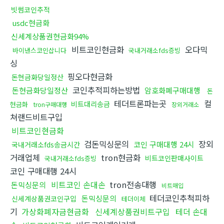
빗썸코인추적
usdc현금화
신세계상품권현금화94%
비트코인현금화
오다믹
바이낸스코인삽니다
국내거래소fds증빙
싱
핑오다현금화
돈현금화당일정산
코인추적피하는방법
돈현금화당일정산
암호화폐구매대행
돈
테더트론파는곳
컬
비트대리송금
현금화
tron구매대행
장외거래소
쳐랜드비트구입
비트코인현금화
검돈믹싱문의
장외
코인 구매대행 24시
국내거래소fds송금시간
거래업체
tron현금화
비트코인판매사이트
국내거래소fds증빙
코인 구매대행 24시
비트코인 손대손
tron전송대행
돈믹싱문의
비트매입
테더코인추척피하
돈믹싱문의
신세계상품권코인구입
테더이체
기
가상화폐자금현금화
신세계상품권비트구입
테더 손대