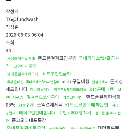
작성자
TG@fundwash
작성일
2026-06-03 06:04
조회
44
핸드폰결제코인구입
국내거래소fds출금시
가상화폐선물거래
간
코인이체구입
비트코인현금화
휴대폰결제테더구매
usdc구입대행
돈믹싱
테더 손대손
국내거래소fds막혔을때
현금돈세탁
해드립니다
btc구매대행
이더리움매입
코
핸드폰결제현금화85%
핸드폰결제현금화
컬쳐랜드코인구입
인이체구입
리플코인매입
85%
xrp구매
소액결제세탁
카드로코인구매하는법
자금믹
테더코인판매합니다
코인구매대행24시
싱업체
핸드폰결제테더전
중고오다대포통장
환
휴대폰결제비트구입
테더트론매
돈세탁문의
솔라나원화구입