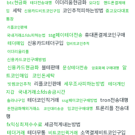
이더리움현금화
btc현금화
테더전송대행
오다집
핸드폰결제매
세탁
코인추적피하는방법
중고오다대포
입
신용카드비트코인구입
통장
리플코인판매
ssg페이테더전송
휴대폰결제코인구매
국내거래소fds피하는법
신용카드테더구입
테더매입
업비트코인추적
이더리움리플
신용카드코인구매방법
신용카드현금화
블테판매
알
문상테더전송
암호화폐 구매대행
트코인매입
코인돈세탁
리플코인판매
세무조사피하는방법
테더개인
빗썸코인추적
국내거래소fds송금시간
지갑
테더코인직거래
tron전송대행
솔라나구입
ssg페이코인구매방법
트론리플 전송대
돈현금화해외거래소
밈코인구매대행
코인대리송금
행
fx믹싱최저수수료
세금적게내는방법
테더거래
테더무통
소액결제비트코인구입
비트코인퀵거래