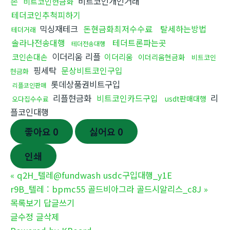
손
비트코인개인거래
비트코인현금화
테더코인추척피하기
믹싱재테크
돈현금화최저수수료
탈세하는방법
테더거래
솔라나전송대행
테더트론파는곳
테더전송대행
이더리움 리플
코인손대손
이더리움
이더리움현금화
비트코인
핑세탁
문상비트코인구입
현금화
롯데상품권비트구입
리플코인판매
리플현금화
비트코인카드구입
리
usdt판매대행
오다집수수료
플코인대행
좋아요
0
싫어요
0
인쇄
«
q2H_텔레@fundwash usdc구입대행_y1E
r9B_텔레 : bpmc55 골드비아그라 골드시알리스_c8J
»
목록보기
답글쓰기
글수정
글삭제