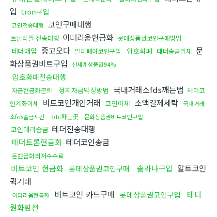
입
tron구입
코인구매대행
코인전송대행
이더리움현금화
트론리플 전송대행
롯데상품권코인구매방법
중고오다
문
테더매입
암호화폐
알리페이코인구입
테더송금업체
화상품권비트구입
신세계상품권94%
암호화폐전송대행
국내거래소fds깨는법
정치자금믹싱방법
자금현금화문의
테더코
비트코인개인거래
소액결제세탁
코인이체
인계좌이체
국내거래
btc파는곳
소fds출금시간
문화상품권비트코인구입
테더전송대행
코인대리송금
테더트론현금화
테더코인송금
돈현금화최저수수료
비트코인 현금화
솔라나구입
알트코인
롯데상품권코인구매
퀵거래
비트코인 카드구매
테더
롯데상품권코인구입
이더리움현금화
원화환전