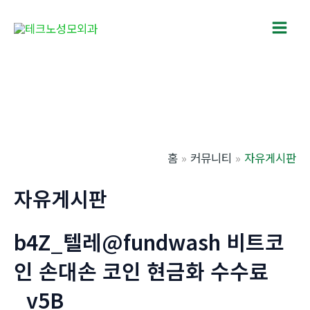
콘
텐
Main
츠
로
Men
건
너
뛰
기
홈
커뮤니티
자유게시판
자유게시판
b4Z_텔레@fundwash 비트코
인 손대손 코인 현금화 수수료
_v5B