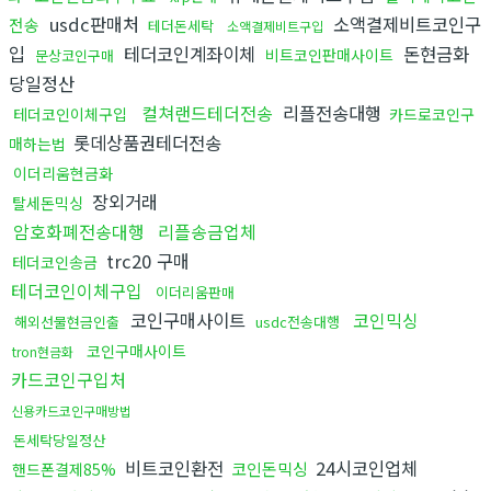
usdc판매처
소액결제비트코인구
전송
테더돈세탁
소액결제비트구입
입
테더코인계좌이체
돈현금화
비트코인판매사이트
문상코인구매
당일정산
컬쳐랜드테더전송
리플전송대행
테더코인이체구입
카드로코인구
롯데상품권테더전송
매하는법
이더리움현금화
장외거래
탈세돈믹싱
암호화폐전송대행
리플송금업체
trc20 구매
테더코인송금
테더코인이체구입
이더리움판매
코인구매사이트
코인믹싱
해외선물현금인출
usdc전송대행
코인구매사이트
tron현금화
카드코인구입처
신용카드코인구매방법
돈세탁당일정산
비트코인환전
24시코인업체
코인돈믹싱
핸드폰결제85%