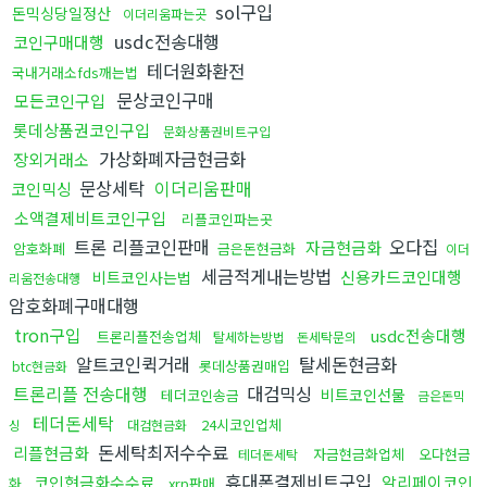
sol구입
돈믹싱당일정산
이더리움파는곳
usdc전송대행
코인구매대행
테더원화환전
국내거래소fds깨는법
문상코인구매
모든코인구입
롯데상품권코인구입
문화상품권비트구입
가상화폐자금현금화
장외거래소
문상세탁
이더리움판매
코인믹싱
소액결제비트코인구입
리플코인파는곳
트론 리플코인판매
오다집
자금현금화
암호화폐
금은돈현금화
이더
세금적게내는방법
신용카드코인대행
비트코인사는법
리움전송대행
암호화폐구매대행
tron구입
usdc전송대행
트론리플전송업체
탈세하는방법
돈세탁문의
알트코인퀵거래
탈세돈현금화
롯데상품권매입
btc현금화
트론리플 전송대행
대검믹싱
비트코인선물
테더코인송금
금은돈믹
테더돈세탁
24시코인업체
싱
대검현금화
돈세탁최저수수료
리플현금화
자금현금화업체
오다현금
테더돈세탁
휴대폰결제비트구입
코인현금화수수료
알리페이코인
화
xrp판매