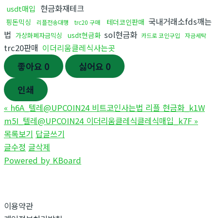
현금화재테크
usdt매입
국내거래소fds깨는
핑돈믹싱
테더코인판매
리플전송대행
trc20 구매
법
sol현금화
usdt현금화
가상화폐자금믹싱
카드로 코인구입
자금세탁
trc20판매
이더리움클레식사는곳
좋아요
0
싫어요
0
인쇄
«
h6A_텔레@UPCOIN24 비트코인사는법 리플 현금화_k1W
m5I_텔레@UPCOIN24 이더리움클레식클레식매입_k7F
»
목록보기
답글쓰기
글수정
글삭제
Powered by KBoard
이용약관