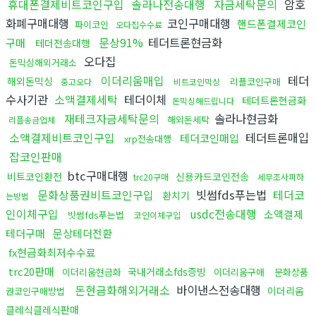
휴대폰결제비트코인구입
솔라나전송대행
자금세탁문의
암호
화폐구매대행
코인구매대행
핸드폰결제코인
파이코인
오다집수수료
문상91%
테더트론현금화
구매
테더전송대행
오다집
돈믹싱해외거래소
이더리움매입
테더
해외돈믹싱
리플코인구매
중고오다
비트코인믹싱
수사기관
소액결제세탁
테더이체
테더트론현금화
돈믹싱해드립니다
재테크자금세탁문의
솔라나현금화
해외돈세탁
리플송금업체
소액결제비트코인구입
테더트론매입
테더코인매입
xrp전송대행
잡코인판매
btc구매대행
비트코인환전
신용카드코인전송
trc20구매
세무조사피하
문화상품권비트코인구입
빗썸fds푸는법
테더코
환치기
는방법
인이체구입
usdc전송대행
소액결제
빗썸fds푸는법
코인이체구입
테더구매
문상테더전환
fx현금화최저수수료
trc20판매
국내거래소fds증빙
이더리움현금화
이더리움구매
문화상품
돈현금화해외거래소
바이낸스전송대행
이더리움
권코인구매방법
클레식클레식판매