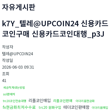
자유게시판
k7Y_텔레@UPCOIN24 신용카드
코인구매 신용카드코인대행_p3J
작성자
텔레@UPCOIN24
작성일
2026-06-03 09:31
조회
41
세금적게내는방법
sol판매처
리플코인매입
리플코인판매
trc20코인전송대행
이더리움현금화
fx현금화최저수수료
테더코인판매함
trc20 원화구입
이더리움매입