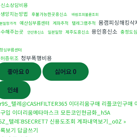
흥신소상담비용
인생망치는방법
후불가능한곳흥신소
바람조회불륜조회
몸캠피싱해킹삭
예산심부름센터
계좌추적
텔레그램추적
본밀항가격
용인흥신소
복수해주는곳
충청도
제주도흥신소
일본밀항
안산흥신소
항심부름센터
청부폭행비용
면허증위조
좋아요
0
싫어요
0
인쇄
r9S_텔레@CASHFILTER365 이더리움구매 리플코인
구입 이더리움메타마스크 모든코인현금화_h5A
6Z_텔레:BSECRET7 신용도조회 계좌내역보기_o0Z
»
목록보기
답글쓰기