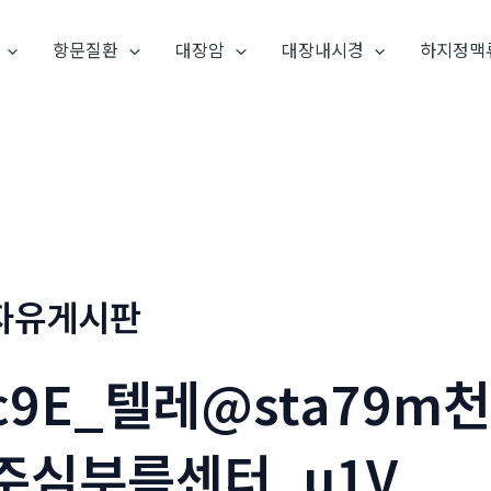
항문질환
대장암
대장내시경
하지정맥
자유게시판
c9E_텔레@sta79m
주심부름센터_u1V