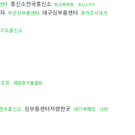
흥신소전국흥신소
센터
참교육방법
흥신소가격
부자
대구심부름센터
부산심부름센터
과거조사과거
기도흥신소
산조회
재판증거물열람
심부름센터저렴한곳
한곳흥신소
네이버해킹
나락