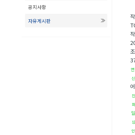
공지사항
자유게시판
T
2
3
면
신
인