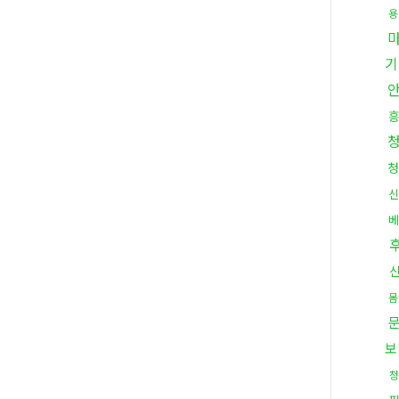
용
기
청
신
베
몸
보
청