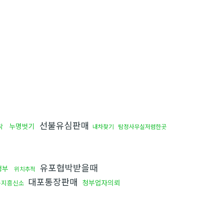
선불유심판매
누명벗기
탁
내차찾기
탐정사무실저렴한곳
유포협박받을때
청부
위치추적
대포통장판매
청부업자의뢰
음지흥신소