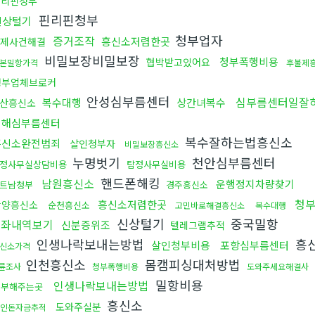
핀리핀청부
핀리핀청부
신상털기
청부업자
증거조작
흥신소저렴한곳
제사건해결
비밀보장비밀보장
청부폭행비용
협박받고있어요
본밀항가격
후불제
청부업체브로커
안성심부름센터
심부름센터일잘
복수대행
상간녀복수
산흥신소
김해심부름센터
복수잘하는법흥신소
흥신소완전범죄
살인청부자
비밀보장흥신소
누명벗기
천안심부름센터
정사무실상담비용
탐정사무실비용
핸드폰해킹
남원흥신소
운행정지차량찾기
트남청부
경주흥신소
청
흥신소저렴한곳
광양흥신소
순천흥신소
고민바로해결흥신소
복수대행
신상털기
중국밀항
계좌내역보기
신분증위조
텔레그램추적
인생나락보내는방법
흥
살인청부비용
포항심부름센터
신소가격
인천흥신소
몸캠피싱대처방법
륜조사
청부폭행비용
도와주세요해결사
밀항비용
인생나락보내는방법
청부해주는곳
흥신소
도와주실분
인돈자금추적