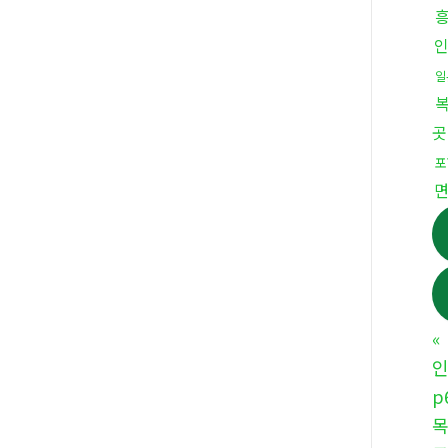
일
곳
포
«
인
p