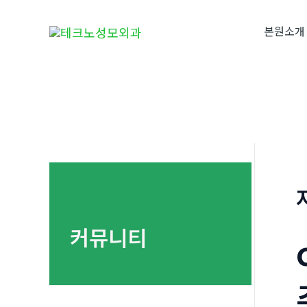
콘
텐
본원소개
츠
로
건
너
뛰
기
커뮤니티