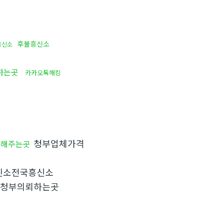
후불흥신소
흥신소
하는곳
카카오톡해킹
청부업체가격
부해주는곳
신소전국흥신소
청부의뢰하는곳