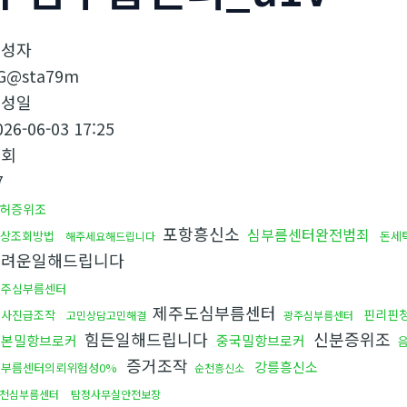
작성자
G@sta79m
작성일
026-06-03 17:25
조회
7
허증위조
포항흥신소
심부름센터완전범죄
상조회방법
돈세
해주세요해드립니다
어려운일해드립니다
진주심부름센터
제주도심부름센터
핀리핀
회사진급조작
고민상담고민해결
광주심부름센터
힘든일해드립니다
신분증위조
일본밀항브로커
중국밀항브로커
증거조작
강릉흥신소
심부름센터의뢰위험성0%
순천흥신소
천심부름센터
탐정사무실안전보장