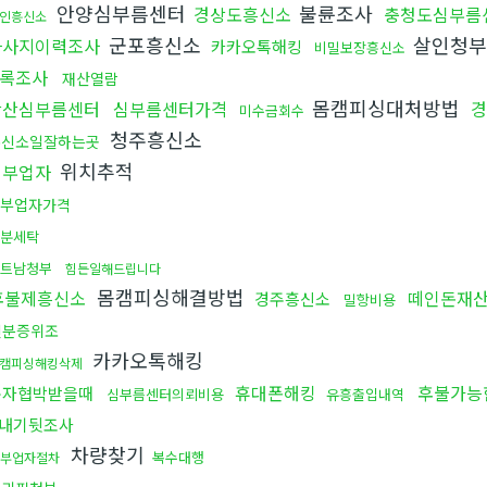
안양심부름센터
불륜조사
경상도흥신소
충청도심부름
인흥신소
군포흥신소
살인청
마사지이력조사
카카오톡해킹
비밀보장흥신소
록조사
재산열람
몸캠피싱대처방법
안산심부름센터
심부름센터가격
경
미수금회수
청주흥신소
흥신소일잘하는곳
위치추적
청부업자
부업자가격
분세탁
트남청부
힘든일해드립니다
몸캠피싱해결방법
후불제흥신소
떼인돈재
경주흥신소
밀항비용
신분증위조
카카오톡해킹
캠피싱해킹삭제
휴대폰해킹
후불가능
문자협박받을때
심부름센터의뢰비용
유흥출입내역
내기뒷조사
차량찾기
복수대행
부업자절차