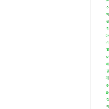
미
일
마
탐
배
흥
불
떼