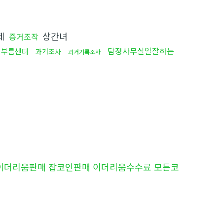
제
상간녀
증거조작
탐정사무실일잘하는
심부름센터
과거조사
과거기록조사
구매 이더리움판매 잡코인판매 이더리움수수료 모든코