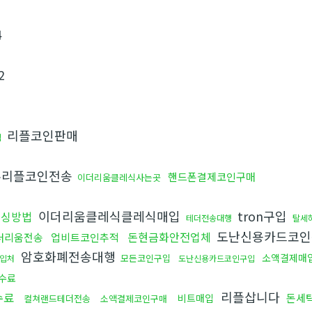
4
2
리플코인판매
적
리플코인전송
핸드폰결제코인구매
이더리움클레식사는곳
이더리움클레식클레식매입
tron구입
믹싱방법
테더전송대행
탈세
도난신용카드코
돈현금화안전업체
더리움전송
업비트코인추적
암호화폐전송대행
소액결제매
모든코인구입
구입처
도난신용카드코인구입
수료
리플삽니다
수료
돈세
비트매입
컬쳐랜드테더전송
소액결제코인구매