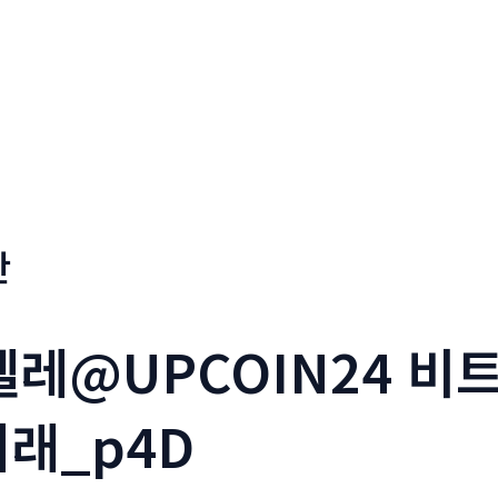
판
_텔레@UPCOIN24 
거래_p4D