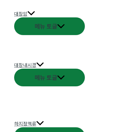
대장암
메뉴 토글
대장내시경
메뉴 토글
하지정맥류