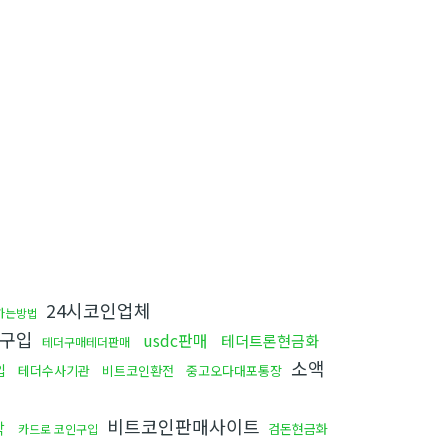
24시코인업체
하는방법
인구입
usdc판매
테더트론현금화
테더구매테더판매
소액
입
테더수사기관
비트코인환전
중고오다대포통장
비트코인판매사이트
탁
검돈현금화
카드로 코인구입