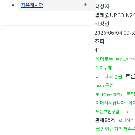
자유게시판
작성자
텔레@UPCOIN2
작성일
2026-06-04 09:5
조회
41
테더무통
빗썸코인추
테더구매
트론
비트대리송금
usdc구입처
돈
롯데상품권94%
이더리움삽니다
이
모든코인구입
usdc
결제85%
오다집수
코인현금화최저수