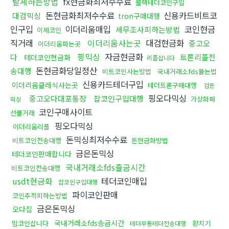
탈세하는방법
fx현금화최저수수료
블랙테더코인구입
돈현금화최저수수료
신용카드비트코
대검믹싱
tron구매대행
인구입
이더리움매입
코인현금
세무조사피하는방법
이체코인
직거래
이더리움사는곳
대검현금화
중고오
이더리움파는곳
핑믹싱
자금현금화
다
트론리플전
테더코인현금화
리플삽니다
돈현금화당일정산
송대행
비트코인사는방법
국내거래소fds뚫는법
신용카드테더구입
이더리움클레식사는곳
테더트론구매대행
검돈
핑오다믹싱
중고오다대포통장
잡코인구입대행
가상화폐
믹싱
코인구매사이트
선물거래
핑오다믹싱
이더리움리플
돈믹싱최저수수료
비트코인전송대행
돈현금화방법
금은돈믹싱
테더코인판매합니다
국내거래소fds출금시간
비트코인전송대행
usdt현금화
테더코인매입
잡코인구입대행
파이코인판매
코인추적피하는방법
금은돈믹싱
오다집
국내거래소fds송금시간
밈코인삽니다
환치기
테더무통테더전송대행