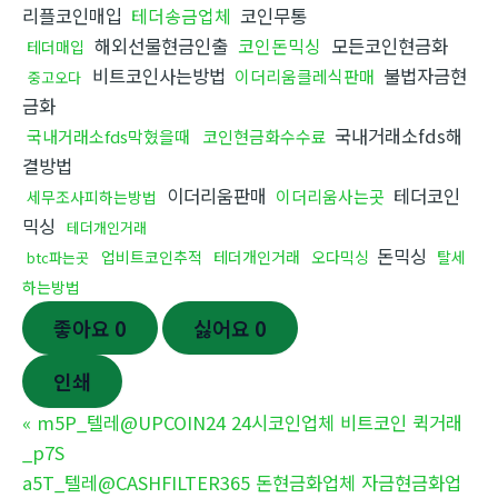
리플코인매입
테더송금업체
코인무통
해외선물현금인출
코인돈믹싱
모든코인현금화
테더매입
비트코인사는방법
불법자금현
이더리움클레식판매
중고오다
금화
국내거래소fds해
국내거래소fds막혔을때
코인현금화수수료
결방법
이더리움판매
테더코인
이더리움사는곳
세무조사피하는방법
믹싱
테더개인거래
돈믹싱
업비트코인추적
테더개인거래
오다믹싱
탈세
btc파는곳
하는방법
좋아요
0
싫어요
0
인쇄
«
m5P_텔레@UPCOIN24 24시코인업체 비트코인 퀵거래
_p7S
a5T_텔레@CASHFILTER365 돈현금화업체 자금현금화업