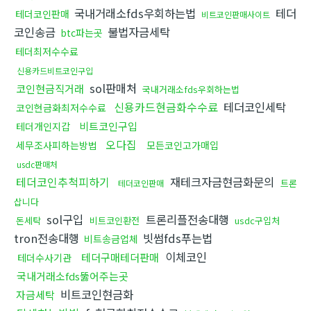
국내거래소fds우회하는법
테더
테더코인판매
비트코인판매사이트
코인송금
불법자금세탁
btc파는곳
테더최저수수료
신용카드비트코인구입
sol판매처
코인현금직거래
국내거래소fds우회하는법
신용카드현금화수수료
테더코인세탁
코인현금화최저수수료
비트코인구입
테더개인지갑
오다집
세무조사피하는방법
모든코인고가매입
usdc판매처
테더코인추척피하기
재테크자금현금화문의
트론
테더코인판매
삽니다
sol구입
트론리플전송대행
돈세탁
비트코인환전
usdc구입처
tron전송대행
빗썸fds푸는법
비트송금업체
이체코인
테더구매테더판매
테더수사기관
국내거래소fds뚫어주는곳
비트코인현금화
자금세탁