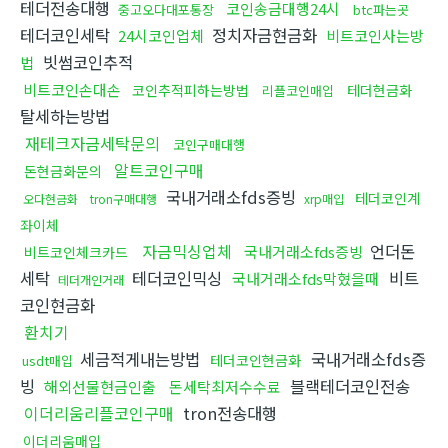
테더전송대행
코인송금대행24시
중고오다대포통장
btc파는곳
테더코인세탁
정치자금현금화
24시코인업체
비트코인사는방
빗썸코인추적
법
비트코인손대손
코인추적피하는방법
테더현금화
리플코인매입
탈세하는방법
재테크자금세탁문의
코인구매대행
알트코인구매
돈현금화문의
국내거래소fds증빙
테더코인계
오다현금화
tron구매대행
xrp매입
좌이체
자금믹싱업체
언더돈
국내거래소fds증빙
비트코인체크카드
세탁
테더코인믹싱
비트
국내거래소fds막혔을때
테더개인거래
코인현금화
환치기
세금적게내는방법
국내거래소fds증
테더코인현금화
usdt매입
빙
블랙테더코인전송
해외선물현금인출
돈세탁최저수수료
이더리움리플코인구매
tron전송대행
이더리움매입