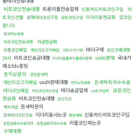
통테더전송대행
비트코인전송대행
트론리플전송업체
신용카드비트코인구입
비
트코인선물
이더리움현금화
밈코인
블랙테더코인구입
모든코인구입
팝니다
탈세하는방법
자금현금화
비트코인전송대행
테더구매
리플코인매입
코인구매대행
개인지갑고가매입
테더수사기관
비트코인송금대행
usdc판매
국내거
24시
이더리움클레식클레식판매
래소fds증빙
돈믹싱문의
코인돈세탁
usdt판매대행
돈세탁최저수수료
개인지갑고가매입
카지노현금화
테더송금업체
모든코인
테더코인매입
비트코인사는방법
usdc구입처
현금화
비트코인전송대행
코인믹싱
돈세탁문의
해외자금
이더리움사는곳
신용카드비트코인구입
블랙테더코인전송
핑돈세탁
리플코인파는곳
돈현금화수수료최저
돈현금화최저수수료
구매대행