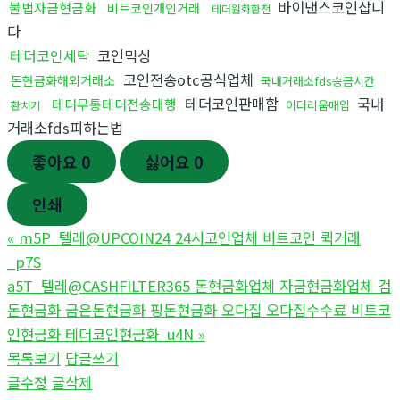
바이낸스코인삽니
불법자금현금화
비트코인개인거래
테더원화환전
다
테더코인세탁
코인믹싱
코인전송otc공식업체
돈현금화해외거래소
국내거래소fds송금시간
테더코인판매함
국내
테더무통테더전송대행
이더리움매입
환치기
거래소fds피하는법
좋아요
0
싫어요
0
인쇄
«
m5P_텔레@UPCOIN24 24시코인업체 비트코인 퀵거래
_p7S
a5T_텔레@CASHFILTER365 돈현금화업체 자금현금화업체 검
돈현금화 금은돈현금화 핑돈현금화 오다집 오다집수수료 비트코
인현금화 테더코인현금화_u4N
»
목록보기
답글쓰기
글수정
글삭제