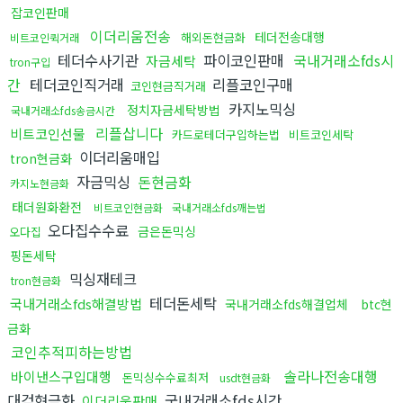
잡코인판매
이더리움전송
테더전송대행
해외돈현금화
비트코인퀵거래
테더수사기관
파이코인판매
국내거래소fds시
자금세탁
tron구입
간
테더코인직거래
리플코인구매
코인현금직거래
카지노믹싱
정치자금세탁방법
국내거래소fds송금시간
리플삽니다
비트코인선물
카드로테더구입하는법
비트코인세탁
이더리움매입
tron현금화
자금믹싱
돈현금화
카지노현금화
태더원화환전
비트코인현금화
국내거래소fds깨는법
오다집수수료
금은돈믹싱
오다집
핑돈세탁
믹싱재테크
tron현금화
테더돈세탁
국내거래소fds해결방법
국내거래소fds해결업체
btc현
금화
코인추적피하는방법
솔라나전송대행
바이낸스구입대행
돈믹싱수수료최저
usdt현금화
대검현금화
국내거래소fds시간
이더리움판매