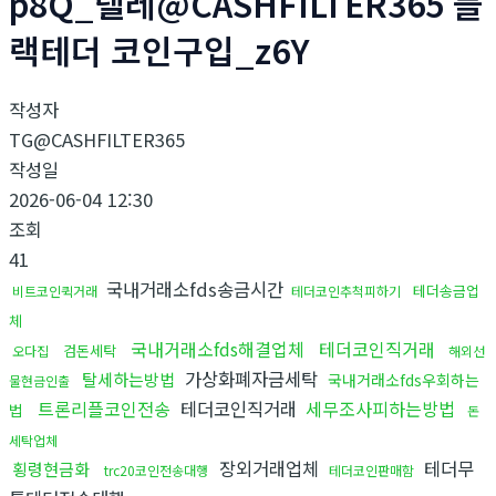
p8Q_텔레@CASHFILTER365 블
랙테더 코인구입_z6Y
작성자
TG@CASHFILTER365
작성일
2026-06-04 12:30
조회
41
국내거래소fds송금시간
테더송금업
비트코인퀵거래
테더코인추척피하기
체
국내거래소fds해결업체
테더코인직거래
검돈세탁
오다집
해외선
가상화폐자금세탁
탈세하는방법
국내거래소fds우회하는
물현금인출
트론리플코인전송
테더코인직거래
세무조사피하는방법
법
돈
세탁업체
장외거래업체
테더무
횡령현금화
trc20코인전송대행
테더코인판매함