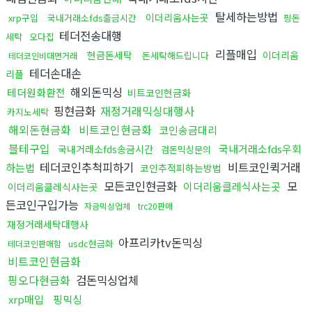
탈세하는방법
이더리움사는곳
xrp구입
국내거래소fds출금시간
핑돈
테더전송대행
세탁
오다집
리플매입
현금돈세탁
이더리움
돈세탁해드립니다
테더코인비대면거래
테더손대손
리플
해외돈믹싱
테더원화환전
비트코인현금화
핑현금화
재정거래믹싱대행사
카지노세탁
해외돈현금화
비트코인현금화
코인송금대리
블테구입
국내거래소fds우회
국내거래소fds송금시간
검돈믹싱문의
테더코인추척피하기
비트코인퀵거래
하는법
코인추적피하는방법
모든코인현금화
모
이더리움클레식사는곳
이더리움클레식사는곳
든코인구입가능
자금믹싱업체
trc20판매
재정거래세탁대행사
아프리카tv돈믹싱
usdc현금화
테더코인판매함
비트코인현금화
핑오다현금화
검돈믹싱업체
xrp매입
핑믹싱