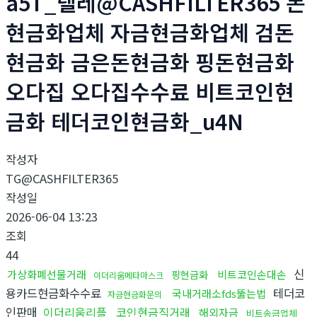
a5T_텔레@CASHFILTER365 돈
현금화업체 자금현금화업체 검돈
현금화 금은돈현금화 핑돈현금화
오다집 오다집수수료 비트코인현
금화 테더코인현금화_u4N
작성자
TG@CASHFILTER365
작성일
2026-06-04 13:23
조회
44
신
가상화폐선물거래
비트코인손대손
핑현금화
이더리움메타마스크
용카드현금화수수료
테더코
국내거래소fds뚫는법
자금현금화문의
인판매
이더리움리플
코인현금직거래
해외자금
비트송금업체