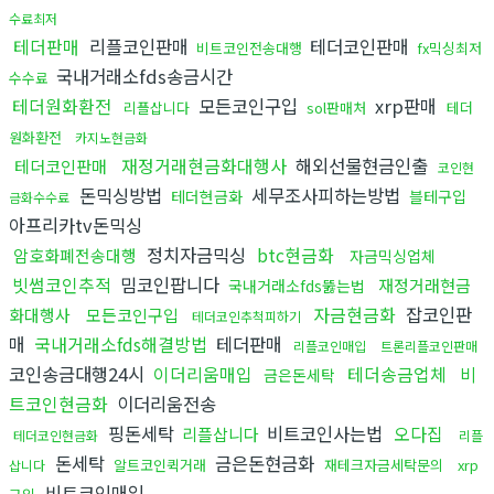
수료최저
테더판매
리플코인판매
테더코인판매
비트코인전송대행
fx믹싱최저
국내거래소fds송금시간
수수료
테더원화환전
모든코인구입
xrp판매
리플삽니다
sol판매처
테더
원화환전
카지노현금화
재정거래현금화대행사
해외선물현금인출
테더코인판매
코인현
돈믹싱방법
세무조사피하는방법
테더현금화
블테구입
금화수수료
아프리카tv돈믹싱
정치자금믹싱
btc현금화
암호화폐전송대행
자금믹싱업체
빗썸코인추적
밈코인팝니다
재정거래현금
국내거래소fds뚫는법
자금현금화
잡코인판
화대행사
모든코인구입
테더코인추척피하기
매
국내거래소fds해결방법
테더판매
리플코인매입
트론리플코인판매
코인송금대행24시
이더리움매입
테더송금업체
비
금은돈세탁
트코인현금화
이더리움전송
핑돈세탁
비트코인사는법
오다집
리플삽니다
테더코인현금화
리플
돈세탁
금은돈현금화
알트코인퀵거래
재테크자금세탁문의
xrp
삽니다
비트코인매입