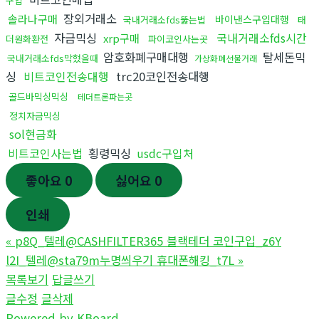
구입
장외거래소
솔라나구매
바이낸스구입대행
국내거래소fds뚫는법
태
자금믹싱
국내거래소fds시간
xrp구매
더원화환전
파이코인사는곳
암호화폐구매대행
탈세돈믹
국내거래소fds막혔을때
가상화폐선물거래
싱
비트코인전송대행
trc20코인전송대행
골드바믹싱믹싱
테더트론파는곳
정치자금믹싱
sol현금화
비트코인사는법
횡령믹싱
usdc구입처
좋아요
0
싫어요
0
인쇄
«
p8Q_텔레@CASHFILTER365 블랙테더 코인구입_z6Y
l2I_텔레@sta79m누명씌우기 휴대폰해킹_t7L
»
목록보기
답글쓰기
글수정
글삭제
Powered by KBoard