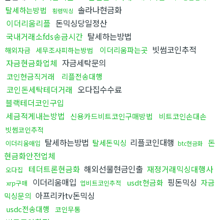
솔라나현금화
탈세하는방법
횡령믹싱
이더리움리플
돈믹싱당일정산
국내거래소fds송금시간
탈세하는방법
빗썸코인추적
이더리움파는곳
해외자금
세무조사피하는방법
자금현금화업체
자금세탁문의
코인현금직거래
리플전송대행
코인돈세탁테더거래
오다집수수료
블랙테더코인구입
세금적게내는방법
신용카드비트코인구매방법
비트코인손대손
빗썸코인추적
탈세하는방법
리플코인대행
돈
탈세돈믹싱
이더리움매입
btc현금화
현금화안전업체
테더트론현금화
해외선물현금인출
재정거래믹싱대행사
오다집
이더리움매입
핑돈믹싱
usdt현금화
자금
xrp구매
업비트코인추적
아프리카tv돈믹싱
믹싱문의
usdc전송대행
코인무통