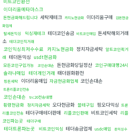
비트코인환전
이더리움메타마스크
세탁재테크
이더리움구매
돈현금화해드립니다
카지노현금화
검돈현금
화업체
테더코인송금
돈세탁해외거래
믹싱재테크
탈세돈믹싱
비트코인매입
소
테더코인직거래
코인믹싱최저수수료
카지노현금화
정치자금세탁
알트코인퀵거
테더돈믹싱
usdt현금화
래
돈현금화당일정산
코인구매대행24시
모든코인구입가능
코인손대손
솔라나매입
테더개인거래
태더원화환전
이더리움매입
코인손대손
자금현금화업체
핑돈세탁
트론리플코인전송
코인손대손
trc20전송대행
오다현금화
핑오다믹싱
횡령현금화
블테구입
정치자금세탁
트론
테더구매테더판매
비트코인세탁
리플코인판매
리플
리플코인전송
코인파는곳
테더구매
테더트론파는곳
테더송금업체
비트코인믹싱
usdc매입
돈믹싱수