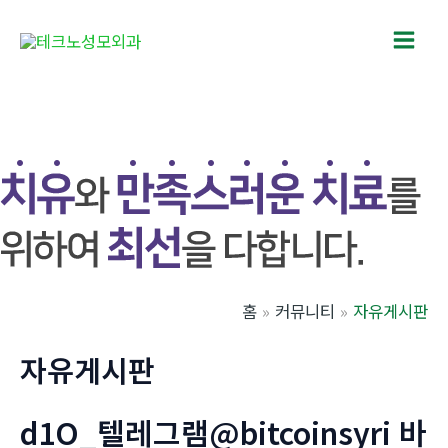
콘
텐
Main
츠
로
Men
건
너
뛰
기
홈
커뮤니티
자유게시판
자유게시판
d1O_텔레그램@bitcoinsyri 바