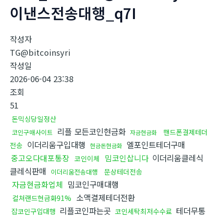
이낸스전송대행_q7I
작성자
TG@bitcoinsyri
작성일
2026-06-04 23:38
조회
51
돈믹싱당일정산
리플 모든코인현금화
핸드폰결제테더
코인구매사이트
자금현금화
이더리움구입대행
엘포인트테더구매
전송
현금돈현금화
중고오다대포통장
밈코인삽니다
이더리움클레식
코인이체
클레식판매
문상테더전송
이더리움전송대행
자금현금화업체
밈코인구매대행
소액결제테더전환
컬쳐랜드현금화91%
리플코인파는곳
테더무통
잡코인구입대행
코인세탁최저수수료