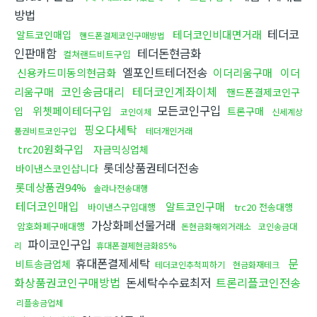
방법
테더코
테더코인비대면거래
알트코인매입
핸드폰결제코인구매방법
인판매함
테더돈현금화
컬쳐랜드비트구입
엘포인트테더전송
신용카드미동의현금화
이더리움구매
이더
코인송금대리
테더코인계좌이체
리움구매
핸드폰결제코인구
모든코인구입
위쳇페이테더구입
입
트론구매
코인이체
신세계상
핑오다세탁
품권비트코인구입
테더개인거래
trc20원화구입
자금믹싱업체
롯데상품권테더전송
바이낸스코인삽니다
롯데상품권94%
솔라나전송대행
테더코인매입
알트코인구매
바이낸스구입대행
trc20 전송대행
가상화폐선물거래
암호화폐구매대행
돈현금화해외거래소
코인송금대
파이코인구입
리
휴대폰결제현금화85%
휴대폰결제세탁
문
비트송금업체
테더코인추척피하기
현금화재테크
화상품권코인구매방법
돈세탁수수료최저
트론리플코인전송
리플송금업체