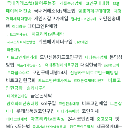
국내거래소fds뚫어주는곳
ssg
코인구매대행
리플송금업체
페이테더전송
국내거래소fds깨는법
암호화폐구매대행
재정
개인지갑고가매입
코인전송대
거래세탁대행사
컬쳐랜드코인구매
행
테더코인판매함
이더리움
아프리카tv돈세탁
비트코인사는법
위쳇페이테더구입
세무조사피하는방법
usdt매입
리플매입
도난신용카드코인구입
돈믹싱
비트코인개인거래
테더송금업체
방법
대검현금화
휴대폰결제비트구입
sol현금화
아프리카tv돈믹싱
코인구매대행24시
신용카드비트코인구매방법
오다집수수료
비트코인현금화
비트코
비트코인판매사이트
휴대폰결제테더전환
인현금화
솔라나구입
금은돈세탁
테더코인매입
sol구입
비트코인매입
암호화폐전송대행
트론삽
코인전송대행
롯데상품권코인구입
코인이체
니다
이더리움매입
아프리카tv돈믹싱
24시코인업체
빗
중고오다
테더코인세탁
썸fds푸는법
세금적게내는
카드코인구입처
국내거래소fds막혔을때