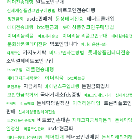
알트코인구매
테더전송대행
비트코인전송대행
신세계상품권코인구매방법
usdc판매처
문상테더전송
테더트론매입
핑현금화
btc현금화
롯데상품권코인구매방법
테더전송대행
이더리움리플
이더리움 리플코인구매
비트대리송금
태더원화환전
밈코인팝니다
문화상품권테더전환
이더리움현금화
카지노세탁
롯데상품권테더전송
비트코인사는방법
이체코인
소액결제비트코인구입
리플전송대행
tron구입
이더리움
재테크자금세탁문의
btc파는곳
자금세탁
돈현금화업체
바이낸스구입대행
코인무통
국내거래소fds증빙
코인현금직거래
비트코인개인거래
신세계상품
돈세탁당일정산
이더리움매입
트론리플코인
권세탁
리플매입
판매
신세계상품권테더전송
비트코인손대손
재테크자금세탁문의
돈세탁당
트론리플전송업체
usdc현금화
일정산
리플코인판매
테더판매
테더코인판매함
돈세탁해외거래
테더무통테더전송대행