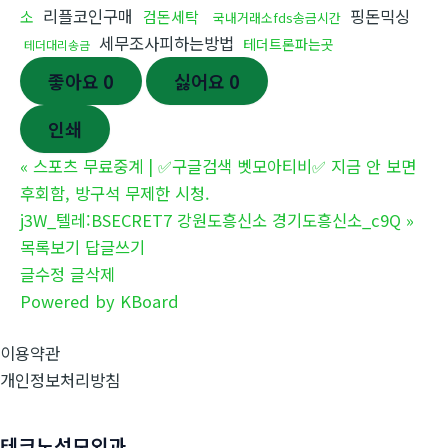
리플코인구매
핑돈믹싱
소
검돈세탁
국내거래소fds송금시간
세무조사피하는방법
테더트론파는곳
테더대리송금
좋아요
0
싫어요
0
인쇄
«
스포츠 무료중계 | ✅구글검색 벳모아티비✅ 지금 안 보면
후회함, 방구석 무제한 시청.
j3W_텔레:BSECRET7 강원도흥신소 경기도흥신소_c9Q
»
목록보기
답글쓰기
글수정
글삭제
Powered by KBoard
이용약관
개인정보처리방침
테크노성모외과