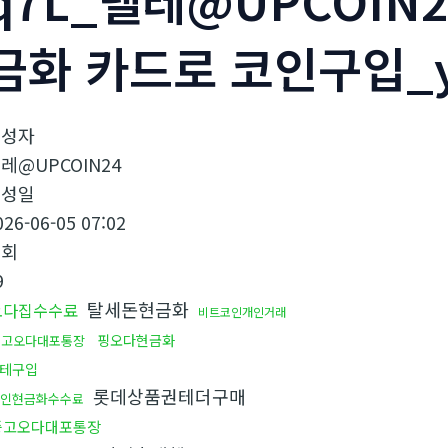
q7L_텔레@UPCOIN
금화 카드로 코인구입_
작성자
레@UPCOIN24
작성일
026-06-05 07:02
조회
9
탈세돈현금화
오다집수수료
비트코인개인거래
핑오다현금화
중고오다대포통장
테구입
롯데상품권테더구매
인현금화수수료
중고오다대포통장