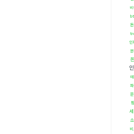
비
b
돈
t
인
문
테
파
문
세
비