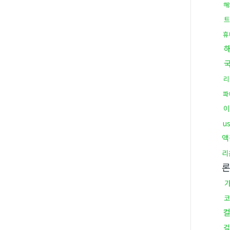
해
트
휴
리
파
u
액
리
코
컬