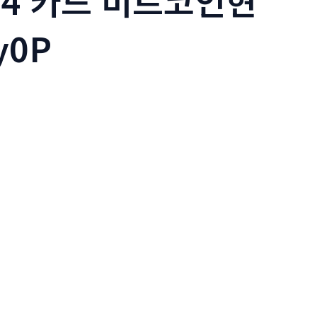
24 카드 비트코인현
y0P