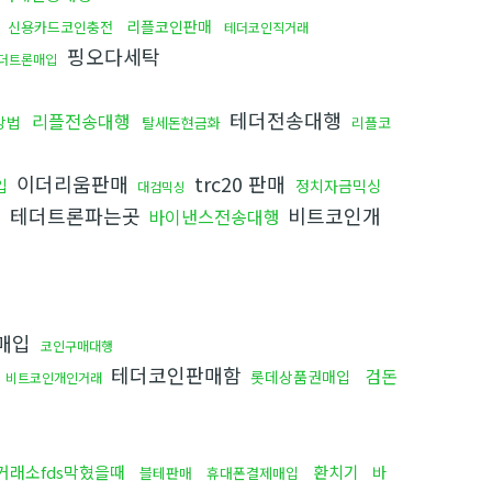
행
리플코인판매
신용카드코인충전
테더코인직거래
핑오다세탁
더트론매입
테더전송대행
리플전송대행
방법
탈세돈현금화
리플코
이더리움판매
trc20 판매
입
정치자금믹싱
대검믹싱
테더트론파는곳
비트코인개
행
바이낸스전송대행
매입
코인구매대행
입
테더코인판매함
검돈
롯데상품권매입
비트코인개인거래
거래소fds막혔을때
환치기
바
블테판매
휴대폰결제매입