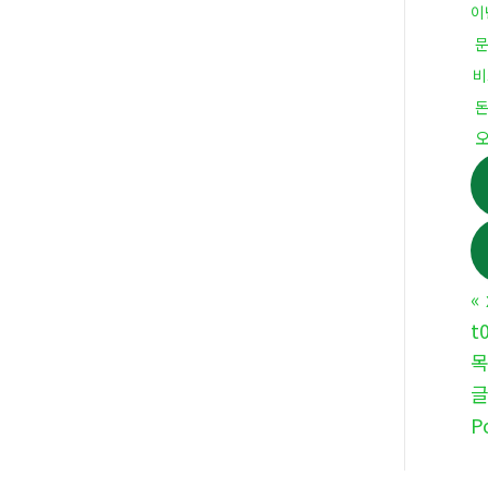
이
비
«
t
P