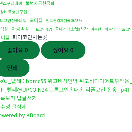
불법자금현금화
낸스구입대행
문상비트코인구입
오다집
트코인전송대행
핸드폰결제현금화85%
자금믹싱
돈믹싱
국내거래소fds시간
검돈현금화문의
비트코
비트코인매입
파이코인사는곳
오다집
좋아요
0
싫어요
0
인쇄
x0J_텔레 : bpmc55 위고비성인병 위고비다이어트부작용_
0F_텔레@UPCOIN24 트론코인손대손 리플코인 전송_p4T
목록보기
답글쓰기
글수정
글삭제
owered by KBoard