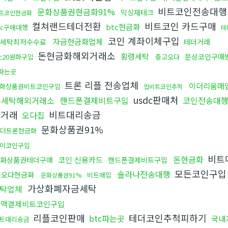
비트코인전송대
문화상품권현금화91%
믹싱재테크
트코인현금화
컬쳐랜드테더전환
비트코인 카드구매
btc현금화
tc구매대행
테
코인 계좌이체구입
자금현금화업체
세탁최저수수료
테더거래
돈현금화해외거래소
횡령세탁
문상코인구매
rc20원화구입
중고오다
파는곳
트론 리플 전송업체
이더리움매
화상품권비트코인구입
업비트코인추적
usdc판매처
돈세탁해외거래소
핸드폰결제비트구입
코인전송대
인거래
비트대리송금
오다집
문화상품권91%
더트론현금화
이코인구입
비트
돈현금화
코인 신용카드
화상품권테더구매
핸드폰결제비트구입
모든코인구
솔라나전송대행
핑오다현금화
비트매입
문화상품권91%
가상화폐자금세탁
탁업체
소액결제비트코인구입
리플코인판매
테더코인추척피하기
btc파는곳
국내
트대리송금