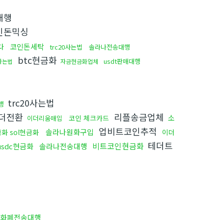
대행
인돈믹싱
코인돈세탁
다
trc20사는법
솔라나전송대행
btc현금화
usdt판매대행
하는법
자금현금화업체
trc20사는법
행
더전환
리플송금업체
소
코인 체크카드
이더리움매입
업비트코인추적
솔라나원화구입
화 sol현금화
이더
테더트
비트코인현금화
usdc현금화
솔라나전송대행
화폐전송대행