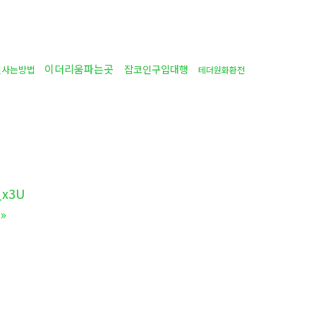
이더리움파는곳
잡코인구입대행
인사는방법
테더원화환전
x3U
»