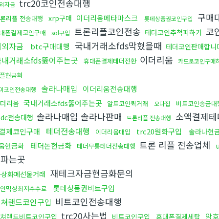
trc20코인전송대행
외자금
구매
이더리움메타마스크
xrp구매
론리플 전송대행
롯데상품권코인구입
트론리플코인전송
코
테더코인추척피하기
대폰결제코인구매
sol구입
국내거래소fds막혔을때
해외자금
btc구매대행
테더코인판매합니
이더리움
국내거래소fds뚫어주는곳
휴대폰결제테더전환
카드로코인구매
플현금화
솔라나매입
이더리움전송대행
이코인전송대행
국내거래소fds뚫어주는곳
이더리움
알트코인퀵거래
비트코인송금대
오다집
솔라나매입 솔라나판매
소액결제테
sdc전송대행
트론리플 전송대행
테더전송대행
결제코인구매
trc20원화구입
솔라나현금
이더리움매입
트론 리플 전송업체
테더돈현금화
움현금화
테더무통테더전송대행
론파는곳
재테크자금현금화문의
가상화폐선물거래
롯데상품권비트구입
인믹싱최저수수료
비트코인전송대행
컬쳐랜드코인구입
trc20사는법
암호
쳐랜드비트코인구입
비트코인구입
휴대폰결제세탁