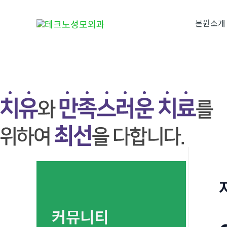
콘
텐
본원소개
츠
로
건
너
뛰
기
커뮤니티