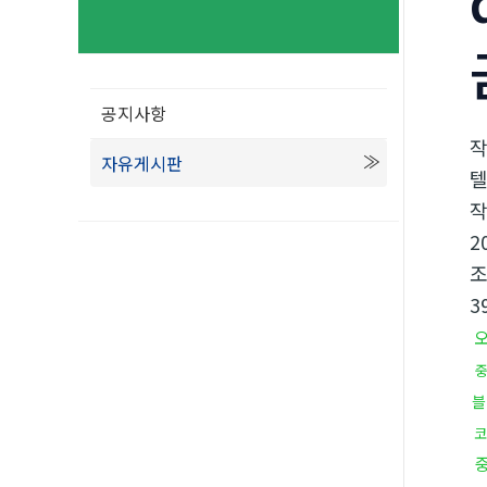
공지사항
자유게시판
텔
2
3
블
코