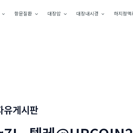
항문질환
대장암
대장내시경
하지정맥
자유게시판