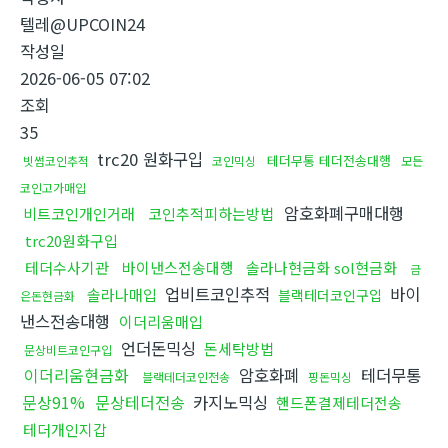
텔레@UPCOIN24
작성일
2026-06-05 07:02
조회
35
trc20 원화구입
테더무통 테더전송대행
빗썸코인추적
코인믹싱
모든
코인고가매입
암호화폐구매대행
비트코인개인거래
코인추적피하는방법
trc20원화구입
테더수사기관
바이낸스전송대행
솔라나현금화 sol현금화
금
업비트코인추적
바이
솔라나매입
블랙테더코인구입
은돈현금화
낸스전송대행
이더리움매입
언더돈믹싱
돈세탁방법
문상비트코인구입
이더리움현금화
암호화폐
테더무통
블랙테더코인전송
핑돈믹싱
문상91%
문상테더전송
카지노믹싱
핸드폰결제테더전송
테더개인지갑