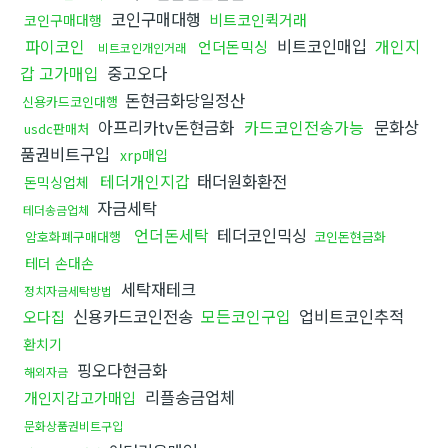
코인구매대행
비트코인퀵거래
코인구매대행
파이코인
비트코인매입
개인지
언더돈믹싱
비트코인개인거래
갑 고가매입
중고오다
돈현금화당일정산
신용카드코인대행
아프리카tv돈현금화
카드코인전송가능
문화상
usdc판매처
품권비트구입
xrp매입
테더개인지갑
태더원화환전
돈믹싱업체
자금세탁
테더송금업체
언더돈세탁
테더코인믹싱
암호화폐구매대행
코인돈현금화
테더 손대손
세탁재테크
정치자금세탁방법
신용카드코인전송
모든코인구입
업비트코인추적
오다집
환치기
핑오다현금화
해외자금
리플송금업체
개인지갑고가매입
문화상품권비트구입