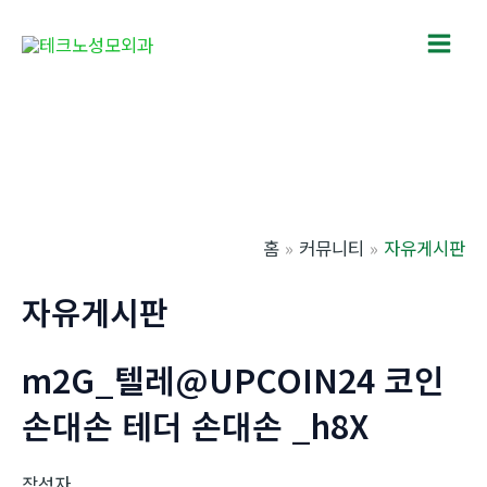
콘
텐
Main
츠
로
Men
건
너
뛰
기
홈
커뮤니티
자유게시판
자유게시판
m2G_텔레@UPCOIN24 코인
손대손 테더 손대손 _h8X
작성자