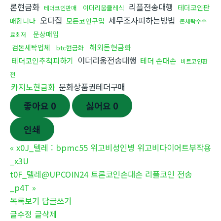
론현금화
리플전송대행
테더코인판
이더리움클레식
테더코인판매
오다집
세무조사피하는방법
매합니다
모든코인구입
돈세탁수수
문상매입
료최저
해외돈현금화
검돈세탁업체
btc현금화
이더리움전송대행
테더코인추척피하기
테더 손대손
비트코인환
전
카지노현금화
문화상품권테더구매
좋아요
0
싫어요
0
인쇄
«
x0J_텔레 : bpmc55 위고비성인병 위고비다이어트부작용
_x3U
t0F_텔레@UPCOIN24 트론코인손대손 리플코인 전송
_p4T
»
목록보기
답글쓰기
글수정
글삭제