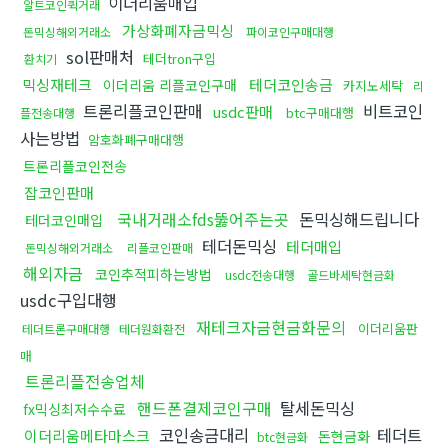
이더리움매입
알트코인퀵거래
가상화폐자금믹싱
돈믹싱해외거래소
파이코인구매대행
sol판매처
테더tron구입
환치기
믹싱재테크
테더코인송금
이더리움 리플코인구매
카지노세탁
리
트론리플코인판매
비트코인
usdc판매
btc구매대행
플전송대행
사는방법
암호화폐구매대행
트론리플코인전송
잡코인판매
국내거래소fds뚫어주는곳
돈믹싱해드립니다
테더코인매입
테더돈믹싱
테더매입
돈믹싱해외거래소
리플코인판매
해외자금
코인추적피하는방법
usdc전송대행
골드바세탁현금화
usdc구입대행
재테크자금현금화문의
이더리움판
테더트론구매대행
테더원화환전
매
트론리플전송업체
핸드폰결제코인구매
탈세돈믹싱
fx믹싱최저수수료
코인송금대리
테더트
이더리움메타마스크
돈현금화
btc현금화