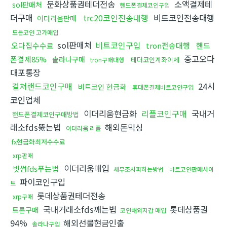
문화상품권테더전송
소액결제테
sol판매처
핸드폰결제코인구입
더구매
trc20코인전송대행
비트코인전송대행
이더리움판매
모든코인 고가매입
sol판매처
비트코인구입
오다집수수료
tron전송대행
핸드
중고오다
폰결제85%
솔라나구매
테더코인계좌이체
tron구매대행
대포통장
컬쳐랜드코인구매
24시
비트코인 현금화
휴대폰결제비트코인구입
코인업체
이더리움현금화
리플코인구매
국내거
핸드폰결제코인구매방법
래소fds뚫는법
해외돈믹싱
이더리움 리플
fx현금화최저수수료
xrp판매
이더리움매입
빗썸fds푸는법
세무조사피하는방법
비트코인판매사이
파이코인구입
트
롯데상품권테더전송
xrp구매
국내거래소fds깨는법
롯데상품권
트론구매
코인해외지갑 매입
94%
해외선물현금인출
솔라나구입