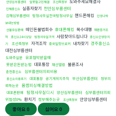
도와주세요해결사
안성심부름센터
말못할고민해결
조선족청부
실종자찾기
천안심부름센터
진해흥신소
핸드폰해킹
김해심부름센터
탐정사무실전국탐정사무실
인생나락
보내는방법
떼인돈불법회수
휴대폰해킹
복수대행
선불유심판매
재판증거조
사람찾아드립니다
작
흥신소24시상담
탐정사무실가격
흥신소인생망치
자격조작
내차찾기
경주흥신소
조선족청부
중국밀항브로커
기
대전심부름센터
유포협박받을때
도와주실분
대포통장
불륜조사
못받은돈받는법
재산열람
심부름센터의뢰비용
춘천흥신소
부산심부름센터
대포통장
공기계위치추적
청부의
흥신소이용후기
몸캠피싱해결방법
뢰하는곳
탐정사무실디시
양산심부름센터
심부름센터의뢰
대포폰판매
환치기
안양심부름센터
위험성0%
청부해주는곳
조선족청부
좋아요
0
싫어요
0