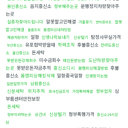
음지흥신소
운행정지차량찾아주
용인흥신소
청부해주는곳
는곳
말못할고민해결
실종자찾아드립니다
말못
가출찾기
면허증위조
할고민해결
몸캠피싱대처방법
불륜조회
밀항
탐정사무실가격
인생나락보내기
신상털기
채권차량위치
유포협박받을때
학력조작
후불흥신소
전라도흥신
부산흥신소
돈세탁
소
울산흥신소
미수금회수
도난차량찾아주
못받은돈강제회수
떼인돈받는법
는곳
못받은돈자금추적
흥신소디시
후불
몸캠피싱해결방법
흥신소
몸캠피싱해킹삭제
밀항중국밀항
인생망치는법
남원흥신소
일본밀항가격
신분세탁
위치추적
심
청부업자
회사진급조작
가정폭력해결
부름센터안전보장
돈세탁
신상털기
청부폭행가격
상간녀
청부의뢰하는곳
흥신소24시상
담