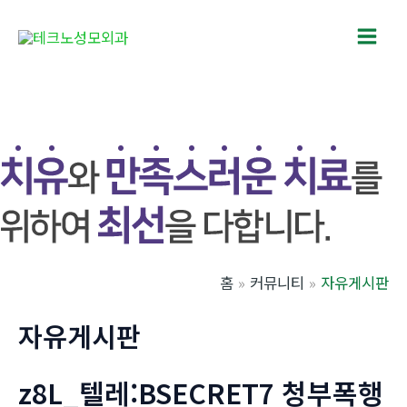
콘
텐
Main
츠
로
Men
건
너
뛰
기
홈
커뮤니티
자유게시판
자유게시판
z8L_텔레:BSECRET7 청부폭행