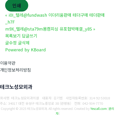
인쇄
«
i0I_텔레@fundwash 이더리움판매 테더구매 테더판매
_h7F
m9X_텔레@sta79m몸캠피싱 유포협박해결_y8S
»
목록보기
답글쓰기
글수정
글삭제
Powered by KBoard
이용약관
개인정보처리방침
테크노성모외과
회사명: 테크노성모외과의원 대표자: 김기범
사업자등록번호:
314-92-53018
주소: 34017 대전 유성구 테크노중앙로 38 (관평동)
전화:
042-934-7770
Copyright © 2025 테크노성모외과. All rights reserved.
Created by
Yescall.com
[
관리
자
]