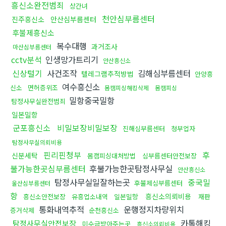
흥신소완전범죄
상간녀
천안심부름센터
진주흥신소
안산심부름센터
후불제흥신소
복수대행
과거조사
마산심부름센터
cctv분석
인생망가트리기
안산흥신소
신상털기
사건조작
김해심부름센터
텔레그램추적방법
안양흥
여수흥신소
신소
면허증위조
몸캠피싱해킹삭제
몸캠피싱
밀항중국밀항
탐정사무실완전범죄
일본밀항
군포흥신소
비밀보장비밀보장
진해심부름센터
청부업자
탐정사무실의뢰비용
핀리핀청부
후
신분세탁
몸캠피싱대처방법
심부름센터안전보장
불가능한곳심부름센터
후불가능한곳탐정사무실
안산흥신소
탐정사무실일잘하는곳
중국밀
후불제심부름센터
울산심부름센터
항
흥신소의뢰비용
흥신소안전보장
유흥업소내역
일본밀항
재판
통화내역추적
운행정지차량위치
증거삭제
순천흥신소
카톡해킹
탐정사무실안전보장
미수금받아주는곳
흥신소의뢰비용