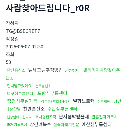
사람찾아드립니다_r0R
작성자
TG@BSECRET7
작성일
2026-06-07 01:50
조회
50
텔레그램추적방법
운행정지차량찾아주
안산흥신소
심부름센터
는곳
협박받고있어요
전주흥신소
포항심부름센터
대구심부름센터
탐정사무실가격
밀항브로커
상간
심부름센터24시상담
신분세탁
천안흥신소
수원심부름센터
녀상간남
문자협박받을때
결혼전과거조사
회사평판조작
신상털어드립니다
상간녀복수
예산심부름센터
실종자찾기전문
과거기록조사