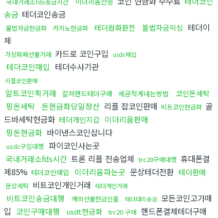
코인 현금화 수수료
테더코인
이더리움전송
국내거래소fds송금시간
송금
테더코인송금
테더이
테더원화환전
불법자금믹싱
불법자금현금화
카지노현금화
체
카드로 코인구입
가상화폐선물거래
usdc매입
테더코인매입
테더수사기관
리플코인판매
알트코인퀵거래
코인돈세탁
컬쳐랜드테더구매
세금적게내는방법
핑돈세탁
돈현금화당일정산
리플 잡코인판매
골
비트코인현금화
드바세탁현금화
이더리움판매
테더개인지갑
핑돈현금화
바이낸스코인삽니다
파이코인사는곳
usdc구입대행
국내거래소fds시간
트론 리플 전송업체
휴대폰결
trc20구매대행
제85%
이더리움파는곳
문상테더전환
테더판매
테더코인매입
비트코인개인거래
문상세탁
테더개인거래
비트코인송금대행
모든코인고가매
해외선물현금인출
테더대리송금
입
코인구매대행
핸드폰결제테더구매
usdt현금화
trc20 구매