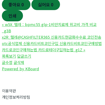
좋아요
0
싫어요
0
인쇄
«
w5X_텔레 : bpmc55 glp-1비만치료제 위고비 가격 비교
_g3B
x2R_텔레@CASHFILTER365 신용카드현금화수수료 코인전송
otc공식업체 신용카드비트코인구입 신용카드비트코인구매방법
카드로코인구매하는법 카드로테더구입하는법_g1Z
»
목록보기
답글쓰기
글수정
글삭제
Powered by KBoard
이용약관
개인정보처리방침