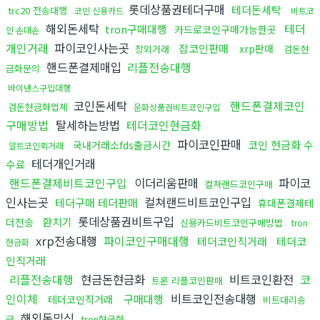
롯데상품권테더구매
테더돈세탁
trc20 전송대행
코인 신용카드
비트코
해외돈세탁
테더
tron구매대행
카드로코인구매가능한곳
인 손대손
개인거래
파이코인사는곳
잡코인판매
xrp판매
장외거래
검돈현
핸드폰결제매입
리플전송대행
금화문의
바이낸스구입대행
코인돈세탁
핸드폰결제코인
검돈현금화업체
문화상품권비트코인구입
구매방법
탈세하는방법
테더코인현금화
파이코인판매
코인 현금화 수
국내거래소fds출금시간
알트코인퀵거래
테더개인거래
수료
핸드폰결제비트코인구입
이더리움판매
파이코
컬쳐랜드코인구매
인사는곳
컬쳐랜드비트코인구입
테더구매 테더판매
휴대폰결제테
롯데상품권비트구입
환치기
더전송
신용카드비트코인구매방법
tron
xrp전송대행
파이코인구매대행
테더코인직거래
테더코
현금화
인직거래
리플전송대행
현금돈현금화
비트코인환전
코
트론 리플코인판매
인이체
비트코인전송대행
구매대행
테더코인직거래
비트대리송
해외돈믹싱
금
tron현금화