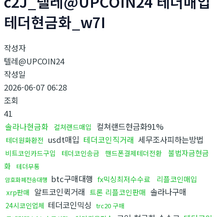
c2J_텔레@UPCOIN24 테더매입
테더현금화_w7I
작성자
텔레@UPCOIN24
작성일
2026-06-07 06:28
조회
41
솔라나현금화
컬쳐랜드현금화91%
컬쳐랜드매입
usdt매입
테더코인직거래
세무조사피하는방법
테더원화환전
불법자금현금
비트코인카드구입
테더코인송금
핸드폰결제테더전환
화
테더무통
btc구매대행
fx믹싱최저수수료
리플코인매입
암호화폐전송대행
알트코인퀵거래
솔라나구매
트론 리플코인판매
xrp판매
테더코인믹싱
24시코인업체
trc20 구매