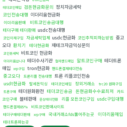
검돈현금화문의
정치자금세탁
테더코인매입
코인전송대행
이더리움현금화
비트코인송금대행
이더리움판매
usdc전송대행
테더구매 테더판매
usdc현금화
중고
자금세탁업체
코인추적피하는방법
코인이체구입
오다
환치기
재테크자금믹싱문의
테더현금화
비트코인 현금화
코인돈세탁
테더수사기관
알트코인구매
테더트론
이더리움삽니다
컬쳐랜드매입
매입
tron현금화
핸드폰결제테더전송
xrp구입
중고오다
트론 리플코인전송
트론리플 전송대행
usdt현금화
장외거래소
탈세돈믹싱
테더코인매입
trc20 원화구입
테더원화환전
테더코인송금
돈현금화수수료최저
카드
트론구매
블테판매
usdc구입대행
리플 모든코인구입
코인구매
문상테더전환
비트코인판매사이트
핸드폰결제85%
이더리움매입
국내거래소fds뚫어주는곳
테더구매테더판매
xrp구매
테더트론파는곳