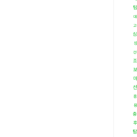
대
고
심
선
흥
충
탐