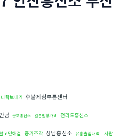
T7 안산흥신소 부산
후불제심부름센터
생나락보내기
간남
전라도흥신소
군포흥신소
일본밀항가격
성남흥신소
증거조작
할고민해결
사람
유흥출입내역