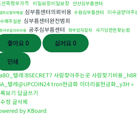
조선족청부가격
비밀보장비밀보장
안산심부름센터
심부름센터의뢰비용
미수금받아주
수원심부름센터
캠피싱협박해결
심부름센터완전범죄
수해주실분
공주심부름센터
사기당한돈찾는법
청부업자절차
정사무실의뢰비용
좋아요
0
싫어요
0
인쇄
a8O_텔레:BSECRET7 사람찾아주는곳 사람찾기비용_h8R
5A_텔레@UPCOIN24 tron현금화 이더리움현금화_y3H
»
목록보기
답글쓰기
글수정
글삭제
owered by KBoard