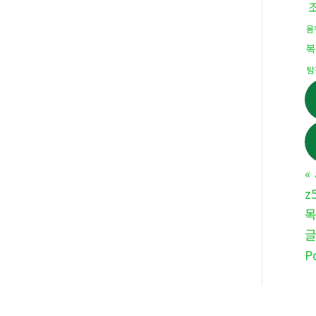
몸
복
탐
«
z
P