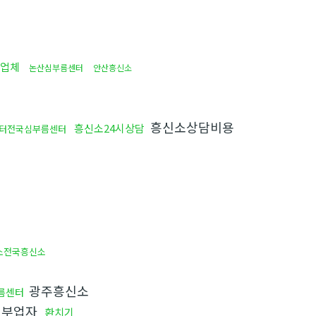
업체
논산심부름센터
안산흥신소
흥신소상담비용
흥신소24시상담
터전국심부름센터
소전국흥신소
광주흥신소
름센터
부업자
환치기