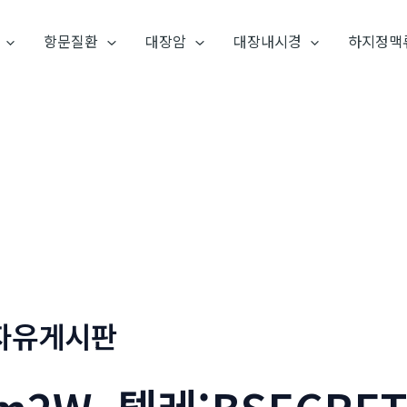
항문질환
대장암
대장내시경
하지정맥
자유게시판