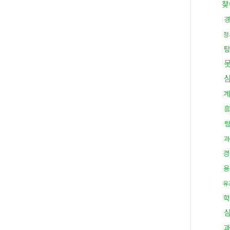
찾
경
청
계
과
경
용
유
학