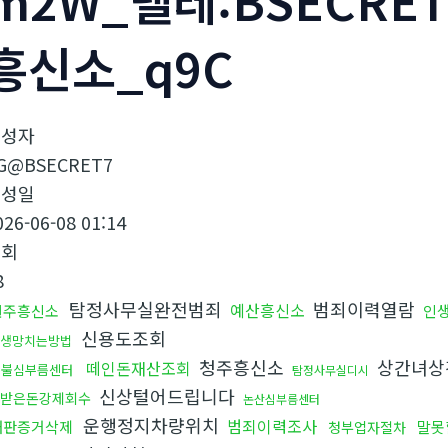
m2W_텔레:BSECRE
흥신소_q9C
작성자
G@BSECRET7
작성일
026-06-08 01:14
조회
8
탐정사무실완전범죄
범죄이력열람
예산흥신소
원주흥신소
인
신용도조회
생망치는방법
청주흥신소
상간녀상
떼인돈재산조회
후불심부름센터
탐정사무실디시
신상털어드립니다
받은돈강제회수
논산심부름센터
운행정지차량위치
범죄이력조사
재판증거삭제
말못
청부업자절차