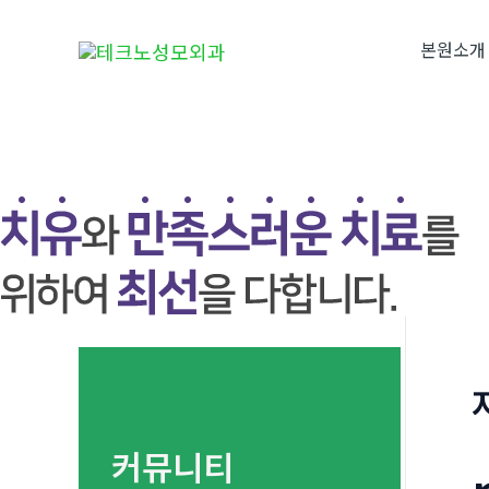
콘
텐
본원소개
츠
로
건
너
뛰
기
커뮤니티