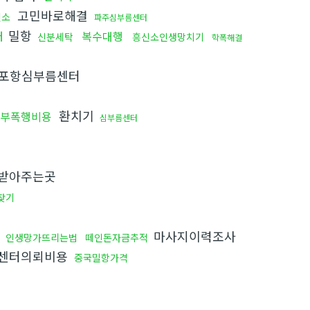
고민바로해결
신소
파주심부름센터
밀항
터
복수대행
신분세탁
흥신소인생망치기
학폭해결
포항심부름센터
환치기
부폭행비용
심부름센터
받아주는곳
찾기
마사지이력조사
인생망가뜨리는법
떼인돈자금추적
센터의뢰비용
중국밀항가격