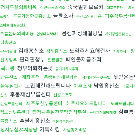
중국밀항브로커
탐정사무실의뢰비용
흥
주민등록증위조
대포폰판매
불륜조사
파주심부름센
후불가능한곳흥신소
흥신소의뢰비용
포통장
민바로해결흥신소
몸캠피싱해결방법
부름센터의뢰비용
인생나락보내기
사기당한돈찾는법
성남흥신소
김해흥신소
도와주세요해결사
청
김해흥신소
불유심판매
계좌추적
핀리핀청부
떼인돈자금추적
조선족청부
일본밀항
청부의뢰하는곳
보복대행
공기계위치추적
못받은돈
계좌추적
마산흥신소
몸캠피싱해결방법
사기당한돈찾는법
고민해결해드립니다
남원흥신소
선불유심판매
이혼조사
대포차
후불제심부름센터
신용도조회
신소
제주도심부름센터
해주세요해드립니다
도와드립니다
용인심부름센터
심부름
탐정사무실전국탐정사무실
청도심부름센터
몸캠피싱협박해결
후불제흥신소
후불흥신소
후불심부름센터
카톡해킹
정사무실24시상담
사람찾기비용