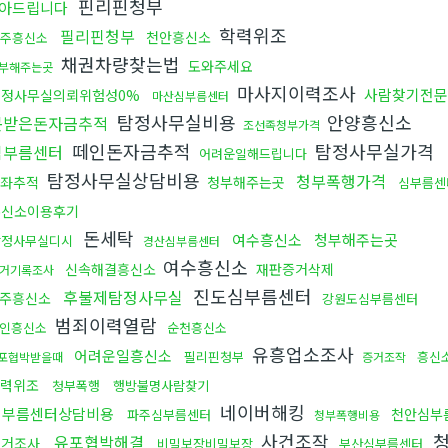
핀리핀청부
아드립니다
학력위조
필리핀청부
천안흥신소
주흥신소
채권차량찾는법
도와주세요
부해주는곳
마사지이력조사
사람찾기전문
탐정사무실의뢰위험성0%
마산심부름센터
탐정사무실비용
안양흥신소
못받은돈자금추적
조선족청부가격
떼인돈자금추적
탐정사무실가격
심부름센터
어려운일해드립니다
탐정사무실상담비용
청부폭행가격
좌추적
청부해주는곳
심부름센
흥신소이용후기
돈세탁
여수흥신소
청부해주는곳
탐정사무실디시
경산심부름센터
여수흥신소
신속해결흥신소
재판증거삭제
거기록조사
진도심부름센터
후불제탐정사무실
주흥신소
강원도심부름센터
범죄이력열람
인흥신소
순천흥신소
유흥업소조사
어려운일흥신소
필리핀청부
흥신
포협박받을때
증거조작
력위조
청부폭행
행방불명사람찾기
네이버해킹
심부름센터상담비용
천안심부
파주심부름센터
청부폭행비용
사건조작
청
유포협박해결
과거조사
비밀보장비밀보장
부산심부름센터