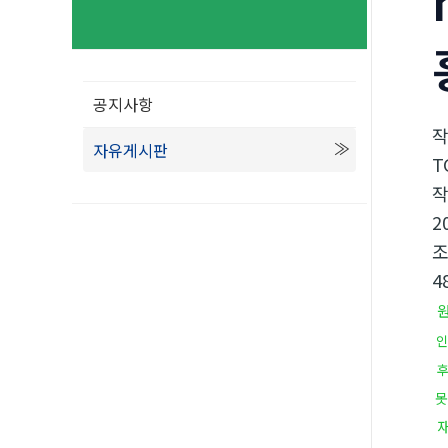
공지사항
자유게시판
T
2
4
인
못