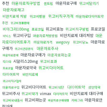
추천
마운자로직구방법
마운자로구매
위고비달리기
센트립
마운자로재고
위고비직구가격
비만치료제 처방
위고비병원
마운자로다이어트약
추천
위고비정품판매
비아그라100mg
위고비효능
프로코밀
위고비직구방법
프로코밀
위고비구입
비만치료제 대리처방
마운
마운자로처방방법
비닉스
자로다이어트후기
wegovy
마운자로
마운자로가격
위고비당뇨
구매가
마운자로주사
위고비건강관리
마운자로구매가
마운자로파는곳
마운자로판매
시알리스20mg
위고비효과
칵스타
마운자로약국
위고비다이어트
프로코밀
다이어트약
비만치료제
위고비직구업체
위고비다이어트
다이어트약
위고비식단
성인약국
마운자로구입
위고비주사
vimax
비만치료제 대리구매
위고비약가
다이어트약
위고비파는곳
마운자로안
위고비국내출시
카마그라
마운자로구매대행
전거래