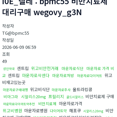
i0E_텔레 : bpmc55 비만치료제
대리구매 wegovy_g3N
작성자
TG@bpmc55
작성일
2026-06-09 06:59
조회
49
센트립
위고비안전거래
마운자로식단
마운자로 가격 비
성인약국
센트립
마운자로삭센다
위고
교
마운자로처방
마운자로다이어트
비재고있는곳
위고비식단
울트라킹콩
마운자로구매대행
마운자로주사
프릴리지
비만치료제 구매
비아그라
시알리스20mg
골드시알리스
마운자로가격
비만치료제
마운자로다이어트약추천
위고비병원
마운자로병원
해포쿠
비만
다이어트약
시알리스20mg