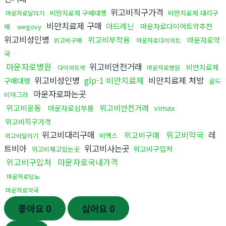
위고비직구가격
비만치료제 구매대행
비만치료제 대리구
마운자로달리기
비만치료제 구매
아드레닌
마운자로다이어트약추천
매
wegovy
위고비성인병
위고비부작용
마운자로약
위고비구매
마운자로다이어트
국
마운자로병원
위고비안전거래
비만치료제
다이어트약
마운자로병원
위고비성인병
glp-1 비만치료제
비만치료제 처방
구매대행
골드
마운자로파는곳
비아그라
위고비운동
위고비안전거래
vimax
마운자로심부름
위고비직구가격
위고비대리구매
위고비약국
레
위고비구매
비맥스
위고비달리기
트비아
위고비사는곳
위고비구입처
위고비재고있는곳
위고비구입처
마운자로국내가격
마운자로당뇨
마운자로약국
좋아요
0
싫어요
0