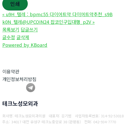
인쇄
«
u9H_텔레 : bpmc55 다이어트약 다이어트약추천_s9B
k0N_텔레@UPCOIN24 잡코인구입대행_p2V
»
목록보기
답글쓰기
글수정
글삭제
Powered by KBoard
이용약관
개인정보처리방침
테크노성모외과
회사명: 테크노성모외과의원 대표자: 김기범
사업자등록번호:
314-92-53018
주소: 34017 대전 유성구 테크노중앙로 38 (관평동)
전화:
042-934-7770