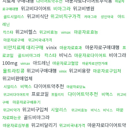
치료제 구매대행
마운자로다이어트부작용
다이어트약추천
마운자
위고비다이어트
비아그라
위고비병원
로구매대행
위고비식단
위고비직구가격
아드
골드시알리스
카마그라
성인약국
레닌
위고비헬스
마운자로효능
위고비효능
칵스타
vimax
마운자로구매
위고비국내가격
비만치료제 대리구매
vinix
마운자로구매대행
마운자로효과
프
비닉스
비아그라
칵스타
마운자로다이어트
로코밀
골드비아그라
100mg
아드레닌
마운자로고혈압
vimax
마운자로안전거래
울트라킹콩
위고비구매대행
위고비용량
마운자로구입처
vinix
위고비판매업체
다이어트약추천
비맥스
시알리스
마운자로당뇨
프로코밀
다이어트약추천
비맥스
위고비다이어트약
프릴리지
위고비
마운자로구매후기
구매
위고비구입처
시알리스
마운
위고비약가
위고비효능
비닉스
비닉스
골드비아그라
자로파는곳
위고비달리기
마운자로다이어트약
마운자로심부름
위고비국내가격