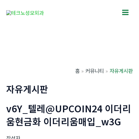
콘
텐
Main
츠
로
Men
건
너
뛰
기
홈
커뮤니티
자유게시판
자유게시판
v6Y_텔레@UPCOIN24 이더리
움현금화 이더리움매입_w3G
작성자