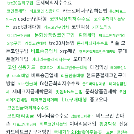
돈세탁최저수수료
trc20원화구입
카드로테더구입하는법
코인돈세탁
비트코인 신용카드
문상비트코
usdc구입대행
코인믹싱최저수수료
코인추적피하는방
인구입
usdt판매대행
코인믹싱
법
카지노믹싱
카드코인구입처
문화상품권코인구입
횡령세탁
이더리움현금화
비트코인개인거래
trc20사는법
리플 모
xrp구입
돈세탁최저수수료
리플코인대행
든코인구입
비트송금업체
xrp매입
휴대
핸드폰결제코인구매방법
폰결제매입
오다믹싱
이더리움클레식사는곳
코인 신용카드
대검믹싱
비트코인송금대행
중고오다
테더코인믹
비트송금업체
핸드폰결제코인구매
usdc매입
리플전송대행
싱
방법
fx현금화최저수수료
btc현금화
테더송금업
골드바믹싱믹싱
재테크자금세탁문의
문화상품권세탁
빗썸fds푸는법
체
코인
btc구매대행
중고오다
테더코인직거래
해외지갑매입
코인현금화최저수수료
코인대리송금
이더리움수수료
비트코인 손대
검돈현금화문의
손
이더리움매입
신용
횡령믹싱
비트코인사는법
비트코인현금화
카드비트코인구매방법
국내거래소fds뚫어주는곳
트론리플전송