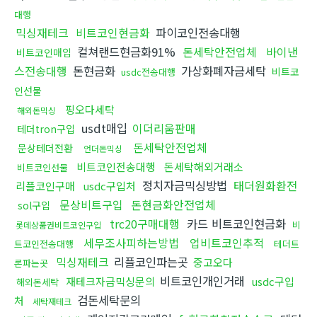
대행
믹싱재테크
비트코인현금화
파이코인전송대행
컬쳐랜드현금화91%
돈세탁안전업체
바이낸
비트코인매입
스전송대행
돈현금화
가상화폐자금세탁
비트코
usdc전송대행
인선물
핑오다세탁
해외돈믹싱
usdt매입
이더리움판매
테더tron구입
돈세탁안전업체
문상테더전환
언더돈믹싱
비트코인전송대행
돈세탁해외거래소
비트코인선물
정치자금믹싱방법
태더원화환전
리플코인구매
usdc구입처
문상비트구입
돈현금화안전업체
sol구입
trc20구매대행
카드 비트코인현금화
비
롯데상품권비트코인구입
세무조사피하는방법
업비트코인추적
트코인전송대행
테더트
믹싱재테크
리플코인파는곳
중고오다
론파는곳
비트코인개인거래
재테크자금믹싱문의
usdc구입
해외돈세탁
검돈세탁문의
처
세탁재테크