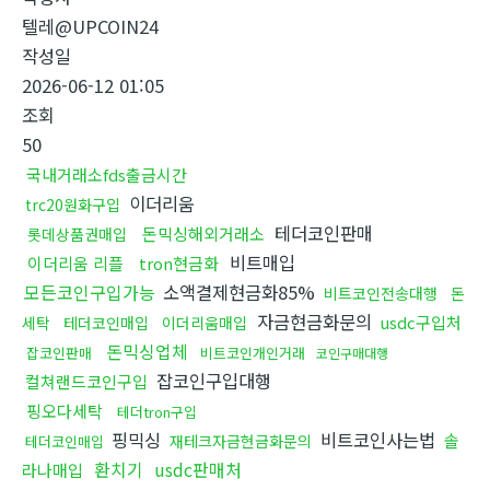
텔레@UPCOIN24
작성일
2026-06-12 01:05
조회
50
국내거래소fds출금시간
이더리움
trc20원화구입
테더코인판매
돈믹싱해외거래소
롯데상품권매입
비트매입
이더리움 리플
tron현금화
모든코인구입가능
소액결제현금화85%
비트코인전송대행
돈
자금현금화문의
usdc구입처
세탁
테더코인매입
이더리움매입
돈믹싱업체
잡코인판매
비트코인개인거래
코인구매대행
잡코인구입대행
컬쳐랜드코인구입
핑오다세탁
테더tron구입
핑믹싱
비트코인사는법
솔
재테크자금현금화문의
테더코인매입
환치기
usdc판매처
라나매입