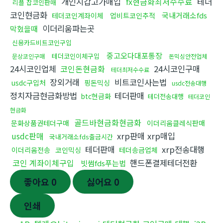
개인지갑고가매입
fx현금화최저수수료
테더
리플 잡코인판매
코인현금화
국내거래소fds
테더코인계좌이체
업비트코인추적
이더리움파는곳
막혔을때
신용카드비트코인구입
중고오다대포통장
테더코인이체구입
문상코인구매
돈믹싱안전업체
24시코인업체
코인돈현금화
24시코인구매
테더최저수수료
장외거래
비트코인사는법
usdc구입처
핑돈믹싱
usdc전송대행
정치자금현금화방법
테더판매
btc현금화
테더전송대행
테더코인
현금화
골드바현금화현금화
문화상품권테더구매
이더리움클레식판매
usdc판매
xrp판매 xrp매입
국내거래소fds출금시간
테더판매
xrp전송대행
이더리움전송
코인믹싱
테더송금업체
코인 계좌이체구입
핸드폰결제테더전환
빗썸fds푸는법
좋아요
0
싫어요
0
인쇄