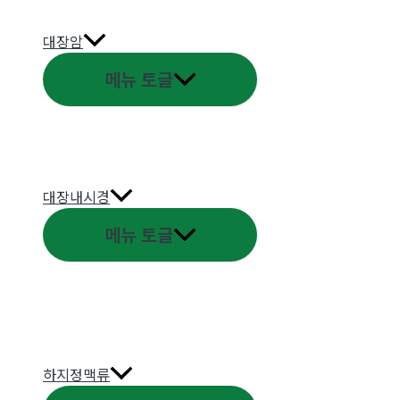
대장암
메뉴 토글
대장내시경
메뉴 토글
하지정맥류