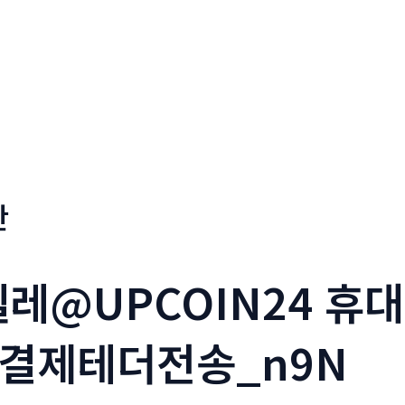
판
_텔레@UPCOIN24 
결제테더전송_n9N