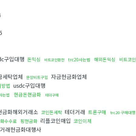
4
5
dc구입대행
돈믹싱
해외돈믹싱
비트코인
trc20사는법
비트코인환전
금세탁업체
자금현금화업체
문상비트구입
usdc구입대행
매방법
현금돈현금화
사는법
테더구매
현금화해외거래소
테더거래
트론구매
코인돈세탁
trc20 구매대행
리플코인매입
코인이체
화수수료
핑현금화
거래현금화대행사