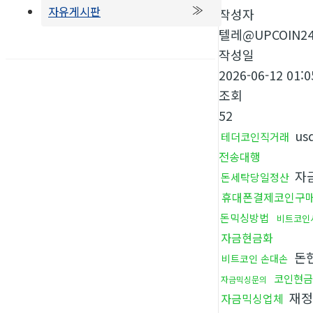
자유게시판
작성자
텔레@UPCOIN2
작성일
2026-06-12 01:0
조회
52
us
테더코인직거래
전송대행
자
돈세탁당일정산
휴대폰결제코인구
돈믹싱방법
비트코인
자금현금화
돈
비트코인 손대손
코인현금
자금믹싱문의
재정
자금믹싱업체