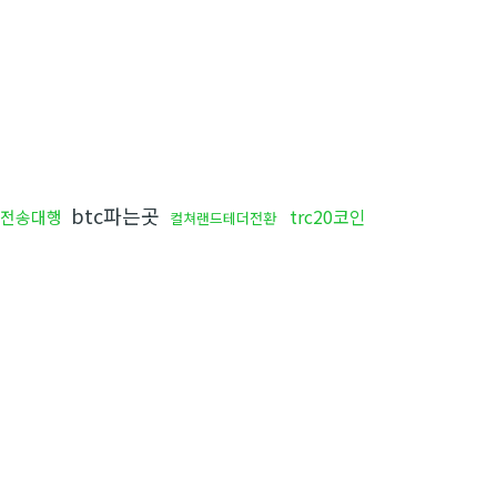
btc파는곳
trc20코인
전송대행
컬쳐랜드테더전환