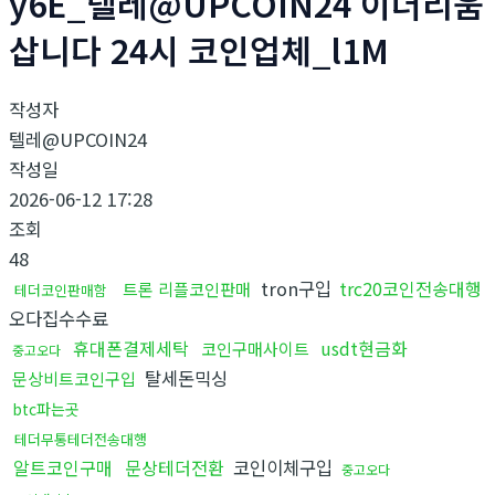
y6E_텔레@UPCOIN24 이더리움
삽니다 24시 코인업체_l1M
작성자
텔레@UPCOIN24
작성일
2026-06-12 17:28
조회
48
tron구입
trc20코인전송대행
트론 리플코인판매
테더코인판매함
오다집수수료
휴대폰결제세탁
usdt현금화
코인구매사이트
중고오다
탈세돈믹싱
문상비트코인구입
btc파는곳
테더무통테더전송대행
알트코인구매
문상테더전환
코인이체구입
중고오다