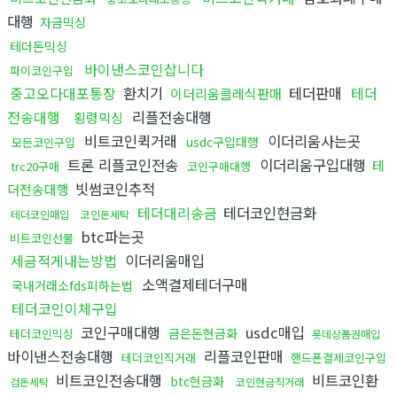
대행
자금믹싱
테더돈믹싱
바이낸스코인삽니다
파이코인구입
중고오다대포통장
환치기
테더판매
테더
이더리움클레식판매
전송대행
리플전송대행
횡령믹싱
비트코인퀵거래
이더리움사는곳
usdc구입대행
모든코인구입
트론 리플코인전송
이더리움구입대행
테
trc20구매
코인구매대행
빗썸코인추적
더전송대행
테더대리송금
테더코인현금화
테더코인매입
코인돈세탁
btc파는곳
비트코인선물
세금적게내는방법
이더리움매입
소액결제테더구매
국내거래소fds피하는법
테더코인이체구입
코인구매대행
usdc매입
금은돈현금화
테더코인믹싱
롯데상품권매입
바이낸스전송대행
리플코인판매
테더코인직거래
핸드폰결제코인구입
비트코인전송대행
비트코인환
btc현금화
검돈세탁
코인현금직거래