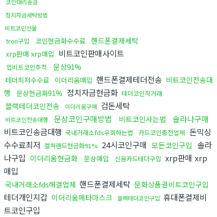
코인대리송금
정치자금세탁방법
비트코인선물
핸드폰결제세탁
코인현금화수수료
tron구입
비트코인판매사이트
xrp판매 xrp매입
문상91%
업비트코인추적
핸드폰결제테더전송
비트코인전송대
테더최저수수료
이더리움매입
정치자금현금화
행
문상현금화91%
테더코인직거래
검돈세탁
블랙테더코인전송
이더리움구매
문상코인구매방법
솔라나구매
비트코인사는법
비트코인전송대행
비트코인송금대행
돈믹싱
국내거래소fds우회하는법
카드코인충전업체
수수료최저
24시코인구매
솔라
모든코인구입
컬쳐랜드현금화91%
나구입
xrp판매 xrp
이더리움현금화
문상매입
신용카드테더구입
매입
핸드폰결제세탁
국내거래소fds해결업체
문화상품권비트코인구입
테더개인지갑
휴대폰결제비
이더리움메타마스크
블랙테더코인구입
트코인구입