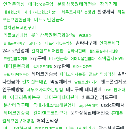
언더돈믹싱
문화상품권테더전송
장외거래
테더tron구입
횡령세탁
리플
세무조사피하는방법
대검현금화
재테크자금현금화문의
비트코인현금화
모든코인현금화
컬쳐랜드코인구매
롯데상품권현금화94%
리플코인대행
중고오다
솔라나구매
언더돈세탁
아프리카tv돈믹싱
휴대폰결제매입
오다믹싱
24시코인업체
컬쳐랜드테더전환
솔라나판매
핸드폰결제테더전송
xrp구매
소액결제85%
btc현금화
코인현금직거래
이더리움현금화
테더돈현금화
xrp판매
컬쳐랜드매입
테더원화환전
테더코인송금
솔라
파이코인사는곳
골드바믹싱믹싱
골드바세탁현금화
나현금화
컬쳐랜드매입
믹싱재테크
핸드폰결제코
알트코인퀵거래
인구매방법
테더구매 테더판매
세무조사피하는방법
usdt판매대
이더리움파는곳
테더구매테더판매
비트코인 카드구매
행
문상테더구매
usdc판매처
국내거래소fds해결업체
xrp전송대행
테더코인송금
컬쳐랜드코인구매
문화상품권테더전송
휴대폰
해외돈믹싱
결제코인구매방법
비트코인퀵거래
암호화폐구매
비트코인현금화
중고오다대포통장