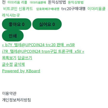
전
돈믹싱방법
이더리움 리플
돈믹싱방법
이더리움판매
비트코인 신용카드
trc20구매대행
이더리움클
암호화폐구매대행
레식사는곳
좋아요
0
싫어요
0
인쇄
«
b7Y_텔레@UPCOIN24 trc20 판매_m5R
i7R_텔레@UPCOIN24 tron구입 트론구매_x5V
»
목록보기
답글쓰기
글수정
글삭제
Powered by KBoard
이용약관
개인정보처리방침