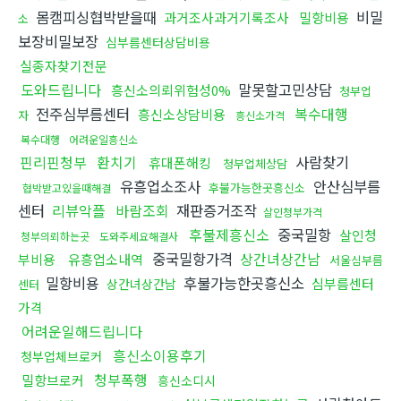
몸캠피싱협박받을때
비밀
과거조사과거기록조사
밀항비용
소
보장비밀보장
심부름센터상담비용
실종자찾기전문
도와드립니다
말못할고민상담
흥신소의뢰위험성0%
청부업
전주심부름센터
복수대행
흥신소상담비용
자
흥신소가격
복수대행
어려운일흥신소
핀리핀청부
환치기
사람찾기
휴대폰해킹
청부업체상담
유흥업소조사
안산심부름
후불가능한곳흥신소
협박받고있을때해결
센터
리뷰악플
바람조회
재판증거조작
살인청부가격
후불제흥신소
중국밀항
살인청
청부의뢰하는곳
도와주세요해결사
중국밀항가격
상간녀상간남
부비용
유흥업소내역
서울심부름
밀항비용
후불가능한곳흥신소
심부름센터
상간녀상간남
센터
가격
어려운일해드립니다
흥신소이용후기
청부업체브로커
청부폭행
밀항브로커
흥신소디시