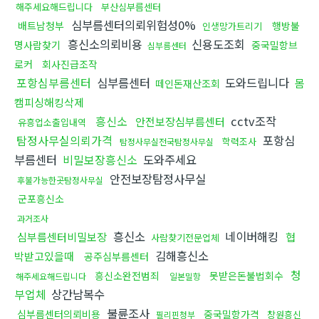
해주세요해드립니다
부산심부름센터
심부름센터의뢰위험성0%
배트남청부
행방불
인생망가트리기
흥신소의뢰비용
신용도조회
명사람찾기
중국밀항브
심부름센터
로커
회사진급조작
포항심부름센터
심부름센터
도와드립니다
몸
떼인돈재산조회
캠피싱해킹삭제
흥신소
cctv조작
안전보장심부름센터
유흥업소출입내역
탐정사무실의뢰가격
포항심
학력조사
탐정사무실전국탐정사무실
부름센터
비밀보장흥신소
도와주세요
안전보장탐정사무실
후불가능한곳탐정사무실
군포흥신소
과거조사
흥신소
네이버해킹
심부름센터비밀보장
협
사람찾기전문업체
김해흥신소
박받고있을때
공주심부름센터
청
흥신소완전범죄
못받은돈불법회수
해주세요해드립니다
일본밀항
부업체
상간남복수
불륜조사
심부름센터의뢰비용
중국밀항가격
창원흥신
필리핀청부