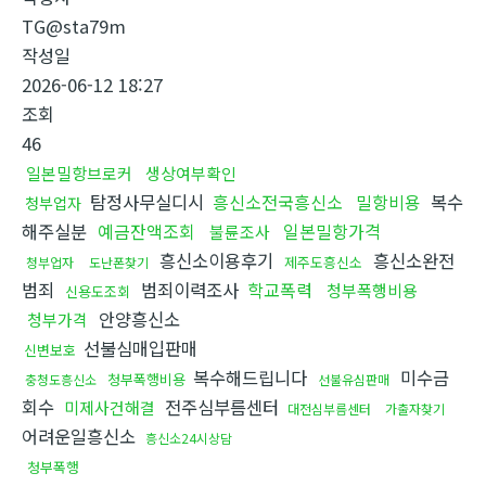
TG@sta79m
작성일
2026-06-12 18:27
조회
46
일본밀항브로커
생상여부확인
탐정사무실디시
흥신소전국흥신소
밀항비용
복수
청부업자
해주실분
예금잔액조회
일본밀항가격
불륜조사
흥신소이용후기
흥신소완전
제주도흥신소
청부업자
도난폰찾기
범죄
범죄이력조사
학교폭력
청부폭행비용
신용도조회
안양흥신소
청부가격
선불심매입판매
신변보호
복수해드립니다
미수금
청부폭행비용
충청도흥신소
선불유심판매
회수
전주심부름센터
미제사건해결
대전심부름센터
가출자찾기
어려운일흥신소
흥신소24시상담
청부폭행