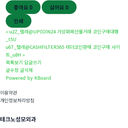
좋아요
0
싫어요
0
인쇄
«
u2Z_텔레@UPCOIN24 가상화폐선물거래 코인구매대행
_t5U
u6T_텔레@CASHFILTER365 테더코인판매 코인구매 사이
트_u8H
»
목록보기
답글쓰기
글수정
글삭제
Powered by KBoard
이용약관
개인정보처리방침
테크노성모외과