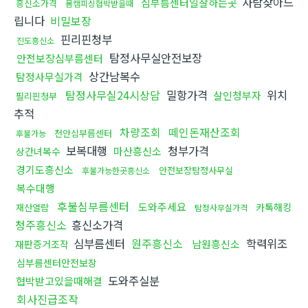
사람찾아드
심부름센터일잘하는곳
흥신소가격
몸캠피싱협박받을때
립니다
비밀보장
핀리핀청부
진도흥신소
탐정사무실안전보장
안전보장심부름센터
상간남복수
탐정사무실가격
탐정사무실24시상담
밀항가격
위치
살인청부자
필리핀청부
추적
차량조회
떼인돈재산조회
천안심부름센터
후불가능
보복대행
청부가격
마산흥신소
상간녀복수
경기도흥신소
안전보장탐정사무실
후불가능한곳흥신소
복수대행
후불심부름센터
도와주세요
카톡해킹
재산열람
탐정사무실가격
청주흥신소
흥신소가격
심부름센터
원주흥신소
학력위조
남원흥신소
재판증거조작
심부름센터안전보장
도와주실분
협박받고있을때해결
회사진급조작