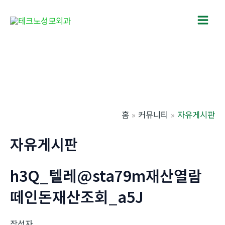
콘
텐
Main
츠
로
Men
건
너
뛰
기
홈
커뮤니티
자유게시판
자유게시판
h3Q_텔레@sta79m재산열람
떼인돈재산조회_a5J
작성자