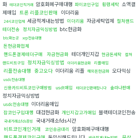
화
암호화폐구매대행
소액결
횡령세탁
파이코인구입
테더코인직거래
제매입
트론 리플코인판매
이더리움
세금적게내는방법
자금세탁업체
이더리움
컬쳐랜드
24시코인업체
btc현금화
테더전송
정치자금믹싱방법
btc파는곳
xrp전송대행
돈현금화업체
테더개인지갑
핸드폰결제테더구매
자금현금화
현금돈세탁
컬쳐
정치자금믹싱방법
랜드비트구입
리플매입
이더리움현금화
리플전송대행
중고오다
이더리움 리플
오다믹싱
해외돈현금화
usdc전송대행
신용카드비트코인구매방법
usdt매입
솔라나판매
테더코인판매합니다
정치자금믹싱방법
이더리움매입
usdc전송대행
대검현금화
블랙테더코인전송
잡코인구입대행
개인지갑고가매입
국내거래소fds시간
국내거래소fds증빙
비트코인개인거래
암호화폐구매대행
코인송금대리
핸드폰결제코인구매
돈믹싱해드립니다
문상
세금적게내는방법