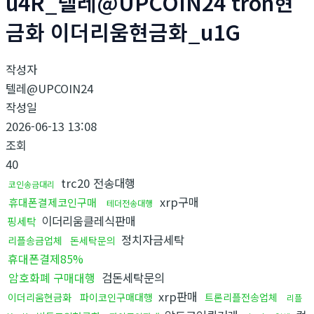
u4R_텔레@UPCOIN24 tron현
금화 이더리움현금화_u1G
작성자
텔레@UPCOIN24
작성일
2026-06-13 13:08
조회
40
trc20 전송대행
코인송금대리
xrp구매
휴대폰결제코인구매
테더전송대행
이더리움클레식판매
핑세탁
정치자금세탁
리플송금업체
돈세탁문의
휴대폰결제85%
암호화폐 구매대행
검돈세탁문의
xrp판매
이더리움현금화
파이코인구매대행
트론리플전송업체
리플