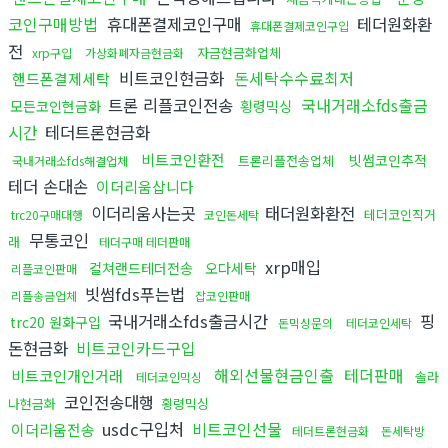
코인구매방법
휴대폰결제코인구매
테더원화환
휴대폰결제코인구입
전
자금현금화업체
xrp구입
가상화폐자금현금화
비트코인현금화
돈세탁수수료최저
핸드폰결제세탁
트론 리플코인전송
국내거래소fds출금
모든코인현금화
횡령믹싱
시간
테더트론현금화
비트코인환전
빗썸코인추적
트론리플전송업체
국내거래소fds해결업체
테더 손대손
이더리움삽니다
이더리움사는곳
태더원화환전
테더코인직거
trc20구매대행
코인돈세탁
무통코인
래
테더구매 테더판매
xrp매입
컬쳐랜드테더전송
오다세탁
리플코인판매
빗썸fds푸는법
리플송금업체
잡코인판매
국내거래소fds출금시간
핑
trc20 원화구입
돈믹싱문의
테더코인세탁
돈현금화
비트코인카드구입
해외선물현금인출
테더판매
비트코인개인거래
솔라
테더코인믹싱
코인전송대행
나현금화
횡령믹싱
usdc구입처
비트코인선물
이더리움전송
테더트론현금화
돈세탁방