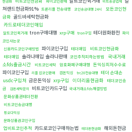
알트코인퀵거래
컬
비트코인현금화
파이코인판매
현금화
비트송금업체
쳐랜드현금화91%
모든코인현
트론리플 전송대행
코인송금대행 24시
골드바세탁현금화
금화
카드로테더코인매입
tron구매대행
테더원화환전
xrp구매
알트코인퀵거래
tron구입
파이
코인사는곳
파이코인구입
비트코인현금화
테더매입
신용카드코인구매방법
솔라나매입 솔라나판매
국내거래
테더매입
코인추적피하는방법
소fds출금시간
돈믹싱최저수수료
암호화폐구매대행
비트코인세탁
파이코인구입
테더 손대손
검돈믹싱
리플 잡코인판매
trc20전송대행
usdc구입처
금은돈믹싱
xrp구입
이더리움현금화
테더코인송
비트코인카드구입
금
국내거래소fds해결방법
검돈세탁문의
문화상품권테더전환
비트코인송금대행
핑오다믹싱
문화상품권코인구입
카드로코인구매하는법
해외돈현금
업비트코인추적
테더돈현금화