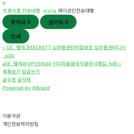
법
트론리플 전송대행
파이코인전송대행
이더리움
좋아요
0
싫어요
0
인쇄
«
l2C_텔레:BSECRET7 심부름센터비밀보장 심부름센터디시
_o2G
a3E_텔레@UPCOIN24 이더리움클레식클레식매입_h4S
»
목록보기
답글쓰기
글수정
글삭제
Powered by KBoard
이용약관
개인정보처리방침