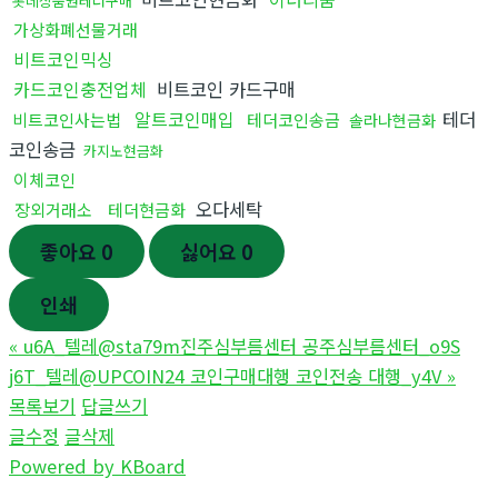
롯데상품권테더구매
가상화폐선물거래
비트코인믹싱
카드코인충전업체
비트코인 카드구매
알트코인매입
테더
비트코인사는법
테더코인송금
솔라나현금화
코인송금
카지노현금화
이체코인
오다세탁
장외거래소
테더현금화
좋아요
0
싫어요
0
인쇄
«
u6A_텔레@sta79m진주심부름센터 공주심부름센터_o9S
j6T_텔레@UPCOIN24 코인구매대행 코인전송 대행_y4V
»
목록보기
답글쓰기
글수정
글삭제
Powered by KBoard