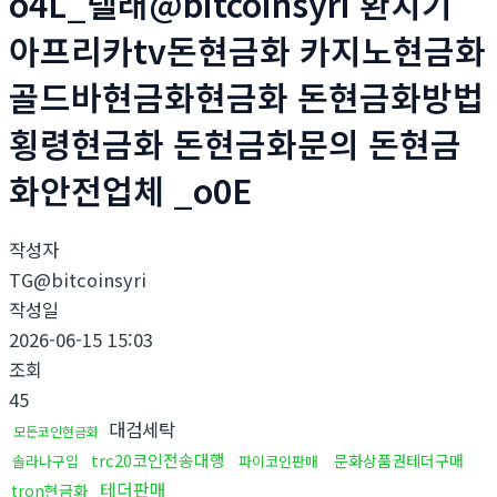
o4L_텔래@bitcoinsyri 환치기
아프리카tv돈현금화 카지노현금화
골드바현금화현금화 돈현금화방법
횡령현금화 돈현금화문의 돈현금
화안전업체 _o0E
작성자
TG@bitcoinsyri
작성일
2026-06-15 15:03
조회
45
대검세탁
모든코인현금화
trc20코인전송대행
문화상품권테더구매
솔라나구입
파이코인판매
테더판매
tron현금화