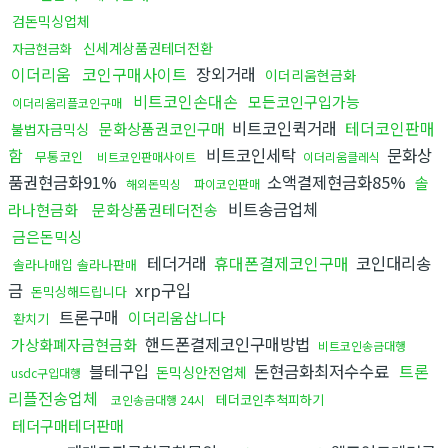
검돈믹싱업체
신세계상품권테더전환
자금현금화
이더리움
코인구매사이트
장외거래
이더리움현금화
비트코인손대손
모든코인구입가능
이더리움리플코인구매
비트코인퀵거래
테더코인판매
문화상품권코인구매
불법자금믹싱
함
비트코인세탁
문화상
무통코인
비트코인판매사이트
이더리움클레식
품권현금화91%
소액결제현금화85%
솔
해외돈믹싱
파이코인판매
비트송금업체
라나현금화
문화상품권테더전송
금은돈믹싱
테더거래
휴대폰결제코인구매
코인대리송
솔라나매입 솔라나판매
금
xrp구입
돈믹싱해드립니다
트론구매
이더리움삽니다
환치기
핸드폰결제코인구매방법
가상화폐자금현금화
비트코인송금대행
블테구입
돈현금화최저수수료
트론
돈믹싱안전업체
usdc구입대행
리플전송업체
테더코인추척피하기
코인송금대행 24시
테더구매테더판매