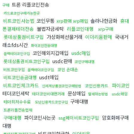
트론 리플코인전송
구매
카드로코인구매가능한곳
비트코인사는법
코인무통
솔라나현금화
휴대
xrp판매 xrp매입
폰결제테더전송
불법자금세탁
리플코인대행
xrp구매
롯데상품권비트구입
가상화폐선물거래
이더리움판매
국내거
래소fds시간
파이코인전송대행
코인해외지갑매입
usdc매입
블랙테더코인구입
usdc판매
롯데상품권비트코인구입
코인구매대행
코인 손대손
비트코인구입
블랙테더코인구입
usdt매입
비트코인송금대행
비트코인체크카드
파이코인
코인신용카드
신세계상품권코인구매방법
테더코인세탁
문상매입
테더코인비대면거래
usdc매입
탈세하는방법
구매대행
테더최저수수료
도난신용카드코인구입
트론리플전송업체
구매대행
파이코인사는곳
암호화폐구매
ssg페이비트코인구입
대행
비트코인현금화
이더리움