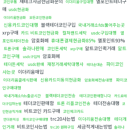
재테크자금현금화문의
엘포인트테더구
코인무통
이더리움구입대행
매
usdc현금화
이더리움현금화
모든코인현금화
신용카드코인대행
블랙테더코인구입
국내거래소fds뚫어주는곳
xrp구매
카드 비트코인현금화
컬쳐랜드세탁
usdc구입대행
엘
암호화폐
휴대폰결제현금화85%
엘포인트93%
포인트테더전송
솔라나판매
알트코인퀵거래
알트
코인돈세탁
트론구매
xrp구매
코인구매
암호화폐
usdc구입처
파이코인
테더돈세탁
재정거래세탁대행사
usdc판매
테더손대손
사는곳
이더리움매입
신용카드미동의현금화
이더리움클레식판매
파이코
암호화폐전송대행
인구매대행
블랙테더코인전송
국내거래소fds출금시간
테더코인판매합니다
카드로테
테더코인판매함
테더전송대행
트론 리플코인전송
더구입하는법
코
비트코인 카드구매
코인체크카드
인현금직거래
trc20사는법
이더리움전송대행
테더개
언더돈믹싱
파이코인구매대행
비트코인사는법
세금적게내는방법
인거래
trc20 원화구입
솔라나