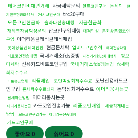
테더코인비대면거래
자금세탁문의
돈세탁
알트코인구매
컬
trc20구매
24시코인구매
쳐랜드현금화91%
모든코인현금화
자금현금화
솔라나전송대행
잡코인구입대행
재테크자금믹싱문의
대검믹싱
문화상품권코인
이더리움클레식클레식매입
구입
현금돈세탁
업비트코인추적
롯데상품권테더전환
테더전송대행
국내거래소fds증빙
핑오
비트코인전송대행
재정거래현금화대행사
신용카드비트코인구입
국내거래소fds깨는법
다세탁
fx세탁
최저수수료
리플매입
도난신용카드코
코인믹싱최저수수료
비트송금업체
인구입
돈믹싱최저수수료
이더리움사는곳
돈세탁수수료최저
이더리움사는곳
탈세하는방법
카드코인전송가능
리플코인매입
세금적게내는
이더리움사는곳
방법
모든코인구입가능
이더리움전송대행
카드코인구매
좋아요
0
싫어요
0