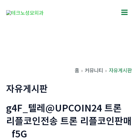
콘
텐
Main
츠
로
Men
건
너
뛰
기
홈
커뮤니티
자유게시판
자유게시판
g4F_텔레@UPCOIN24 트론
리플코인전송 트론 리플코인판매
_f5G