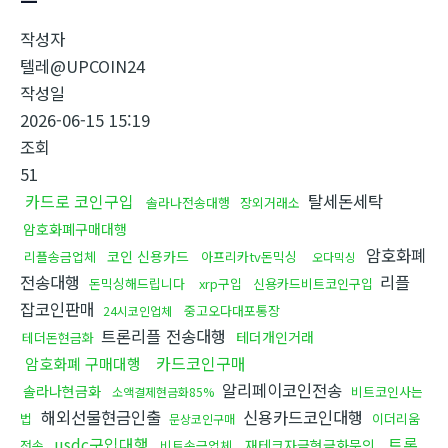
작성자
텔레@UPCOIN24
작성일
2026-06-15 15:19
조회
51
카드로 코인구입
탈세돈세탁
솔라나전송대행
장외거래소
암호화폐구매대행
암호화폐
코인 신용카드
리플송금업체
아프리카tv돈믹싱
오다믹싱
전송대행
리플
돈믹싱해드립니다
xrp구입
신용카드비트코인구입
잡코인판매
중고오다대포통장
24시코인업체
트론리플 전송대행
테더개인거래
테더돈현금화
카드코인구매
암호화폐 구매대행
알리페이코인전송
솔라나현금화
비트코인사는
소액결제현금화85%
해외선물현금인출
신용카드코인대행
법
이더리움
문상코인구매
usdc구입대행
트론
재테크자금현금화문의
전송
비트송금업체