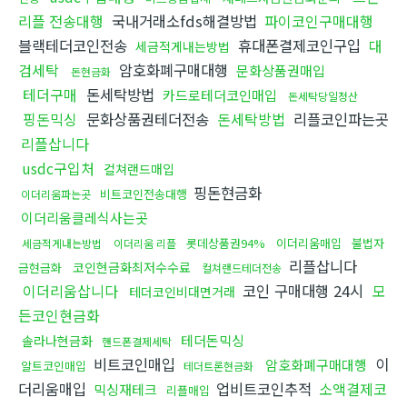
리플 전송대행
국내거래소fds해결방법
파이코인구매대행
블랙테더코인전송
휴대폰결제코인구입
대
세금적게내는방법
검세탁
암호화폐구매대행
문화상품권매입
돈현금화
테더구매
돈세탁방법
카드로테더코인매입
돈세탁당일정산
핑돈믹싱
문화상품권테더전송
돈세탁방법
리플코인파는곳
리플삽니다
usdc구입처
컬쳐랜드매입
핑돈현금화
비트코인전송대행
이더리움파는곳
이더리움클레식사는곳
롯데상품권94%
이더리움매입
불법자
세금적게내는방법
이더리움 리플
리플삽니다
코인현금화최저수수료
금현금화
컬쳐랜드테더전송
이더리움삽니다
코인 구매대행 24시
모
테더코인비대면거래
든코인현금화
테더돈믹싱
솔라나현금화
핸드폰결제세탁
비트코인매입
이
암호화폐구매대행
알트코인매입
테더트론현금화
더리움매입
업비트코인추적
소액결제코
믹싱재테크
리플매입