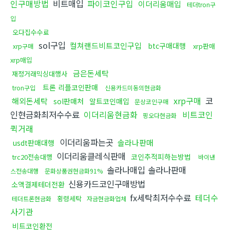
인구매방법
비트매입
파이코인구입
이더리움매입
테더tron구
입
오다집수수료
sol구입
컬쳐랜드비트코인구입
btc구매대행
xrp판매
xrp구매
xrp매입
금은돈세탁
재정거래믹싱대행사
트론 리플코인판매
tron구입
신용카드미동의현금화
xrp구매
코
해외돈세탁
sol판매처
알트코인매입
문상코인구매
인현금화최저수수료
이더리움현금화
비트코인
핑오다현금화
퀵거래
이더리움파는곳
솔라나판매
usdt판매대행
이더리움클레식판매
코인추적피하는방법
trc20전송대행
바이낸
솔라나매입 솔라나판매
스전송대행
문화상품권현금화91%
신용카드코인구매방법
소액결제테더전환
fx세탁최저수수료
테더수
횡령세탁
테더트론현금화
자금현금화업체
사기관
비트코인환전