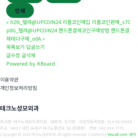
인쇄
«
h2N_텔레@UPCOIN24 리플코인매입 리플코인판매_s7C
p0G_텔레@UPCOIN24 핸드폰결제코인구매방법 핸드폰결
제테더구매_o0A
»
목록보기
답글쓰기
글수정
글삭제
Powered by KBoard
이용약관
개인정보처리방침
테크노성모외과
회사명: 테크노성모외과의원 대표자: 김기범
사업자등록번호:
314-92-53018
주소: 34017 대전 유성구 테크노중앙로 38 (관평동)
전화:
042-934-7770
Copyright © 2025 테크노성모외과. All rights reserved.
Created by
Yescall.com
[
관리