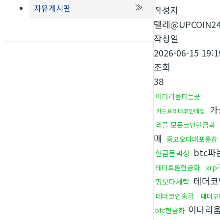
자유게시판
작성자
텔레@UPCOIN2
작성일
2026-06-15 19:1
조회
38
이더리움파는곳
가
카드로테더코인매입
리플 모든코인현금화
매
중고오다대포통장
btc파
현금돈믹싱
xr
테더트론현금화
테더코
핑오다세탁
테더코인송금
테더무
이더리
btc현금화