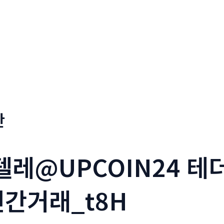
판
_텔레@UPCOIN24 
인간거래_t8H