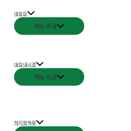
대장암
메뉴 토글
대장내시경
메뉴 토글
하지정맥류