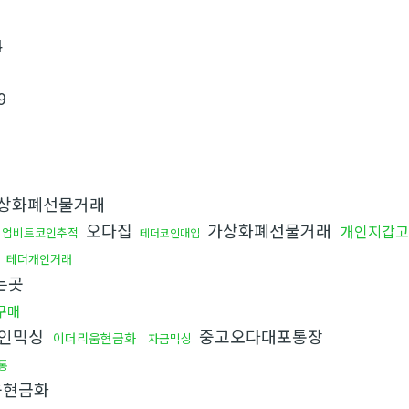
4
9
상화폐선물거래
오다집
가상화폐선물거래
개인지갑고
업비트코인추적
테더코인매입
테더개인거래
는곳
p구매
인믹싱
중고오다대포통장
이더리움현금화
자금믹싱
통
움현금화