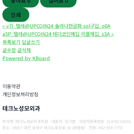
좋아요
0
싫어요
0
인쇄
«
v7I_텔레@UPCOIN24 솔라나현금화 sol구입_o0A
a5P_텔레@UPCOIN24 테더코인매입 리플매입_s3A
»
목록보기
답글쓰기
글수정
글삭제
Powered by KBoard
이용약관
개인정보처리방침
테크노성모외과
회사명: 테크노성모외과의원 대표자: 김기범
사업자등록번호:
314-92-53018
주소: 34017 대전 유성구 테크노중앙로 38 (관평동)
전화:
042-934-7770