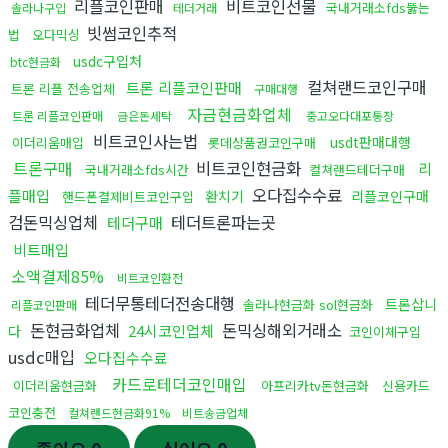
리플코인판매
비트코인선물
국내거래소fds뚫는
솔라나구입
테더거래
빗썸코인추적
법
오다믹싱
usdc구입처
btc현금화
컬쳐랜드코인구매
트론 리플코인판매
트론 리플 전송업체
구매대행
자금현금화업체
트론 리플코인판매
금은돈세탁
중고오다대포통장
비트코인사는법
usdt판매대행
이더리움매입
롯데상품권코인구매
트론구매
비트코인현금화
리
국내거래소fds시간
컬쳐랜드테더구매
오다집수수료
플매입
환치기
리플코인구매
핸드폰결제비트코인구입
검돈믹싱업체
테더트론파는곳
테더구매
비트매입
소액결제85%
비트코인환전
테더무통테더전송대행
트론삽니
솔라나현금화 sol현금화
리플코인판매
돈현금화업체
돈믹싱해외거래소
24시코인업체
다
코인이체구입
usdc매입
오다집수수료
카드로테더코인매입
이더리움현금화
아프리카tv돈현금화
신용카드
코인충전
컬쳐랜드현금화91%
비트송금업체