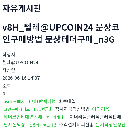
자유게시판
v8H_텔레@UPCOIN24 문상코
인구매방법 문상테더구매_n3G
작성자
텔레@UPCOIN24
작성일
2026-06-16 14:37
조회
41
usdt판매대행
비트매입
usdc판매처
정치자금믹싱방법
이더리움
btc현금화
코인구매사이트
테더코인비대면거래
이더리움클레식클레식판매
현금화재테크
탈세돈믹싱
소액결제테더전송
돈세탁당일정산
신용카드코인대행