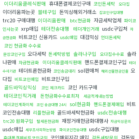
이더리움클레식판매
휴대폰결제코인구매
코인돈세탁
오다집
이더리움파는곳
블테구입
돈믹싱해외거래소
잡코인구입대행
trc20 구매대행
이더리움판매
자금세탁업체
btc현금화
파이코
xrp매입
테더전송대행
usdc구입처
테더개인거래
인사는곳
자
비트코인 신용카드
대검믹싱
usdc매입
언더돈세탁
금현금화
코인 현금화 수수료
오다세탁
솔라나구입
솔라
돈세탁방법
오다집수수료
문상코인구입
나판매
핸드폰결제코인구입
이더리움클레식판매
자금현금화
테더
테더트론현금화
sol판매처
오
코인송금대리
수사기관
해외선물현금인출
다집
비트코인구입
비트코인매입
골드바믹싱믹싱
코인 카드구매
코인 체크카드
테더코인직거래
돈현금화수수료최저
세금적게내는방법
sol현금화
비트
핸드폰결제매입
테더코인계좌이체
코인 송금대행 24시
코인전송대행
골드바세탁현금화
usdc전송대행
리플현금화
재정거래현금화대행사
trc20 원화구입
탈세돈현금화
자금믹싱문의
usdc매입
usdc구입대행
세무조사피하는방법
파이코인전송대행
코인해외지갑 매입
검돈믹
검돈세탁문의
휴대폰결제비트코인구입