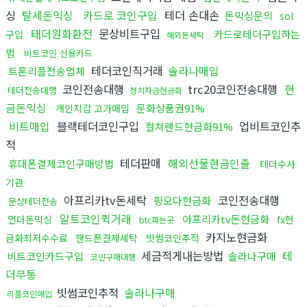
싱
탈세돈믹싱
카드로 코인구입
테더 손대손
돈믹싱문의
sol
태더원화환전
문상비트구입
카드로테더구입하는
구입
해외돈세탁
법
비트코인 신용카드
테더코인직거래
솔라나매입
트론리플전송업체
코인전송대행
trc20코인전송대행
현
테더전송대행
정치자금현금화
금돈믹싱
문화상품권91%
개인지갑 고가매입
비트매입
블랙테더코인구입
업비트코인추
컬쳐랜드현금화91%
적
테더판매
해외선물현금인출
휴대폰결제코인구매방법
테더수사
기관
아프리카tv돈세탁
코인전송대행
핑오다현금화
문상테더전송
알트코인퀵거래
아프리카tv돈현금화
언더돈믹싱
fx현
btc파는곳
카지노현금화
금화최저수수료
핸드폰결제세탁
빗썸코인추적
세금적게내는방법
테
비트코인카드구입
솔라나구매
코인구매대행
더무통
빗썸코인추적
솔라나구매
리플코인매입