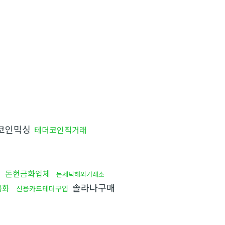
코인믹싱
테더코인직거래
돈현금화업체
돈세탁해외거래소
솔라나구매
금화
신용카드테더구입