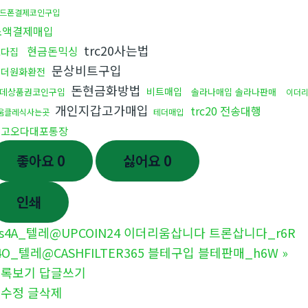
드폰결제코인구입
소액결제매입
trc20사는법
현금돈믹싱
오다집
문상비트구입
태더원화환전
돈현금화방법
비트매입
데상품권코인구입
솔라나매입 솔라나판매
이더
개인지갑고가매입
trc20 전송대행
움클레식사는곳
테더매입
중고오다대포통장
좋아요
0
싫어요
0
인쇄
s4A_텔레@UPCOIN24 이더리움삽니다 트론삽니다_r6R
4O_텔레@CASHFILTER365 블테구입 블테판매_h6W
»
목록보기
답글쓰기
글수정
글삭제