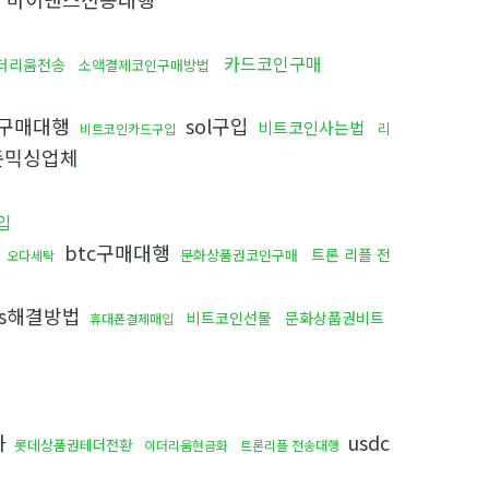
카드코인구매
더리움전송
소액결제코인구매방법
구매대행
sol구입
비트코인사는법
리
비트코인카드구입
믹싱업체
입
입
btc구매대행
트론 리플 전
문화상품권코인구매
오다세탁
ds해결방법
비트코인선물
문화상품권비트
휴대폰결제매입
화
usdc
롯데상품권테더전환
이더리움현금화
트론리플 전송대행