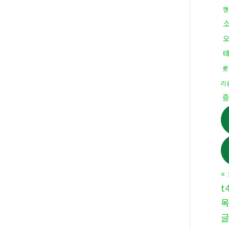
핸
롯
리
«
t