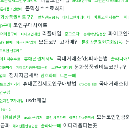
핸드폰결제코인구매방법
코인돈세탁테더거래
파이코인구입
돈믹싱수수료최저
론리플코인판매
문화상품권비트구입
비트코인사는법
이
컬쳐랜드91%
테더코인계좌이체
코인구매사이트
rp구매
리플매입
파이코인
중고오다
이더리움구매
테더코인매입
돈세탁당일정산
모든코인 고가매입
돈
문화상품권현금화91%
코인판매
자금세탁업체
트코인 신용카드
국내거래소fds피하는법
휴대폰결제세탁
솔라나매
더최저수수료
문화상품권비트코인구
코인구매대행
더돈믹싱
재테크자금현금화문의
정치자금세탁
암호화폐
트론구매
업체
휴대폰결제코인구매방법
국내거래소f
트코인퀵거래
xrp전송대행
인구입
usdt매입
인지갑고가매입
더돈믹싱
모든코인현금
태더원화환전
usdc구입처
코인 체크카드
아프리카tv돈믹싱
현금화
이더리움파는곳
솔라나구매
해외선물현금인출