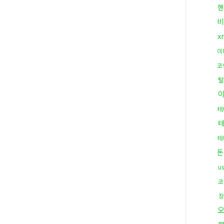
핸
비
x
이
코
탈
테
테
돈
u
코
장