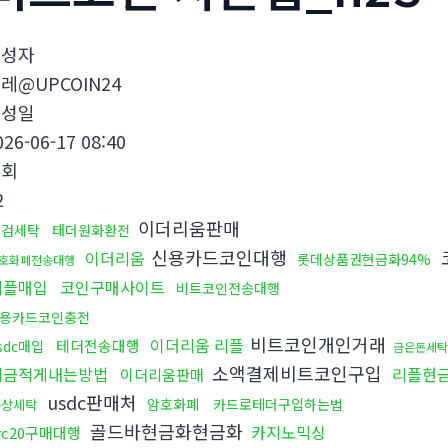
작성자
레@UPCOIN24
작성일
026-06-17 08:40
조회
2
이더리움판매
대검세탁
태더원화환전
신용카드코인대행
이더리움
롯데상품권현금화94%
호화폐전송대행
리플매입
코인구매사이트
비트코인전송대행
용카드코인충전
비트코인개인거래
이더리움 리플
테더전송대행
sdc매입
금은돈세탁
소액결제비트코인구입
세금적게내는방법
리플현
이더리움판매
usdc판매처
암호화폐
카드로테더구입하는법
문상세탁
골드바현금화현금화
카지노믹싱
rc20구매대행