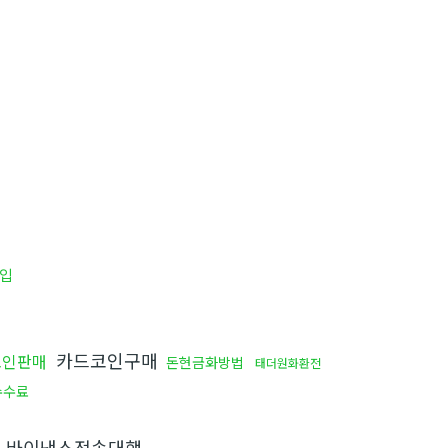
입
카드코인구매
코인판매
돈현금화방법
태더원화환전
수수료
바이낸스전송대행