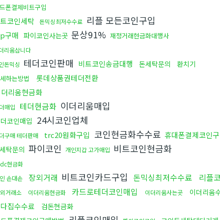
드폰결제비트구입
리플 모든코인구입
트코인세탁
돈믹싱최저수수료
문상91%
rp구매
파이코인사는곳
재정거래현금화대행사
더리움삽니다
테더코인판매
비트코인송금대행
돈세탁문의
환치기
인돈믹싱
롯데상품권테더전환
세하는방법
이더리움현금화
이더리움매입
테더현금화
더매입
24시코인업체
테더코인매입
코인현금화수수료
trc20원화구입
휴대폰결제코인구
더구매 테더판매
파이코인
비트코인현금화
세탁문의
개인지갑 고가매입
sdc현금화
비트코인카드구입
장외거래
돈믹싱최저수수료
리플
인 손대손
카드로테더코인매입
이더리움
외거래소
이더리움현금화
이더리움사는곳
오다집수수료
검돈현금화
리플코인매입