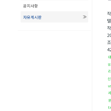
공지사항
자유게시판
텔
2
4
암
신
u
t