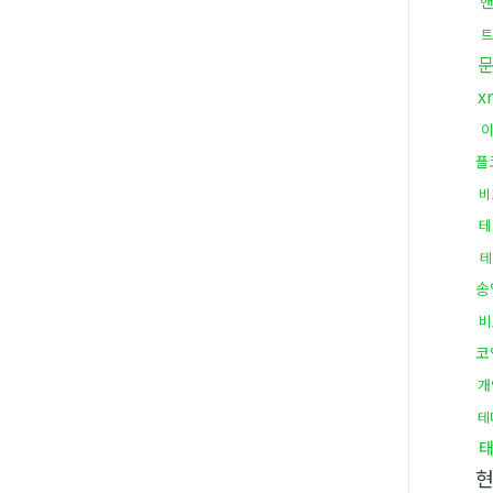
트
x
플
비
테
테
송
비
코
개
테