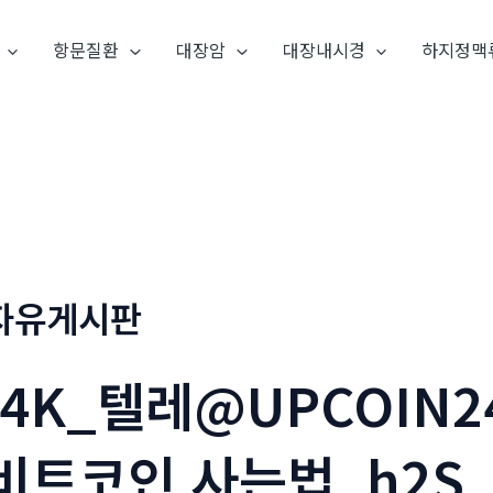
항문질환
대장암
대장내시경
하지정맥
자유게시판
l4K_텔레@UPCOIN
비트코인 사는법_h2S