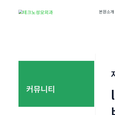
콘
텐
본원소개
츠
로
건
너
뛰
기
커뮤니티