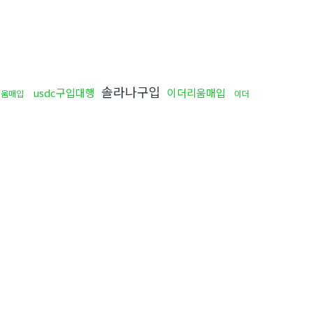
솔라나구입
usdc구입대행
이더리움매입
리움매입
이더