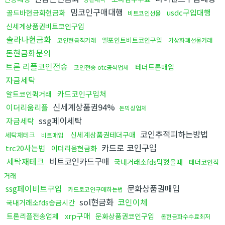
밈코인구매대행
usdc구입대행
골드바현금화현금화
비트코인선물
신세계상품권비트코인구입
솔라나현금화
엘포인트비트코인구입
코인현금직거래
가상화폐선물거래
돈현금화문의
트론 리플코인전송
테더트론매입
코인전송 otc공식업체
자금세탁
카드코인구입처
알트코인퀵거래
신세계상품권94%
이더리움리플
돈믹싱업체
ssg페이세탁
자금세탁
코인추적피하는방법
신세계상품권테더구매
세탁재테크
비트매입
카드로 코인구입
trc20사는법
이더리움현금화
세탁재테크
비트코인카드구매
국내거래소fds막혔을때
테더코인직
거래
ssg페이비트구입
문화상품권매입
카드로코인구매하는법
sol현금화
코인이체
국내거래소fds송금시간
xrp구매
트론리플전송업체
문화상품권코인구입
돈현금화수수료최저