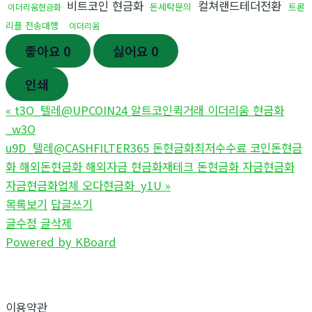
비트코인 현금화
컬쳐랜드테더전환
돈세탁문의
트론
이더리움현금화
리플 전송대행
이더리움
좋아요
0
싫어요
0
인쇄
«
t3O_텔레@UPCOIN24 알트코인퀵거래 이더리움 현금화
_w3O
u9D_텔레@CASHFILTER365 돈현금화최저수수료 코인돈현금
화 해외돈현금화 해외자금 현금화재테크 돈현금화 자금현금화
자금현금화업체 오다현금화_y1U
»
목록보기
답글쓰기
글수정
글삭제
Powered by KBoard
이용약관