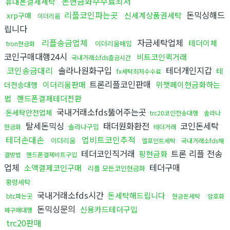
돈현금화수수료최저
휴대폰결제세탁
리플코인파는곳
돈믹싱해드
신세계상품권세탁
xrp구매
이더리움
립니다
리플송금업체
자금세탁업체
테더이체
이더리움매입
tron현금화
코인구매대행24시
비트코인퀵거래
국내거래소fds출금시간
코인송금대리
솔라나원화구입
테더개인지갑
테
fx세탁최저수수료
트론리플코인판매
이더리움판매
위챗페이현금화하는
더전송대행
법
핸드폰결제테더전환
국내거래소fds뚫어주는곳
돈세탁안전업체
trc20코인전송대행
솔라나
탈세돈믹싱
태더원화환전
코인돈세탁
솔라나구입
현금화
테더거래
테더손대손
업비트코인추적
이더리움
엘포인트세탁
국내거래소fds해
테더코인직거래
트론 리플 전송
핑현금화
결방법
핸드폰결제비트구입
업체
테더구매
소액결제코인구매
리플 모든코인현금화
횡령세탁
국내거래소fds시간
돈세탁해드립니다
btc파는곳
현금돈세탁
암호화
돈믹싱문의
신용카드테더구입
폐구매대행
trc20판매