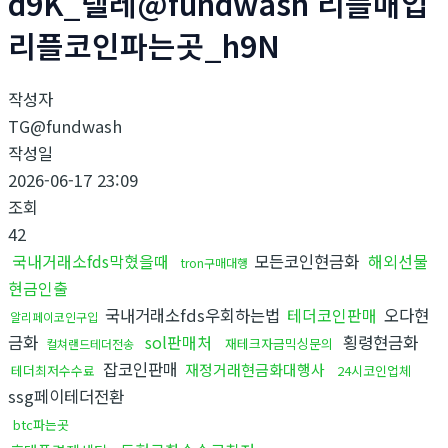
d9K_텔레@fundwash 리플매입
리플코인파는곳_h9N
작성자
TG@fundwash
작성일
2026-06-17 23:09
조회
42
국내거래소fds막혔을때
모든코인현금화
해외선물
tron구매대행
현금인출
국내거래소fds우회하는법
테더코인판매
오다현
알리페이코인구입
금화
sol판매처
횡령현금화
재테크자금믹싱문의
컬쳐랜드테더전송
잡코인판매
재정거래현금화대행사
테더최저수수료
24시코인업체
ssg페이테더전환
btc파는곳