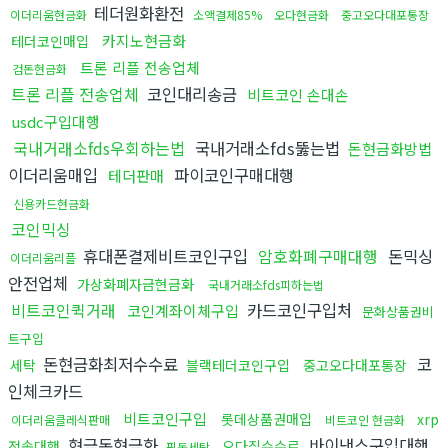
테더원화환전
이더리움현금화
소액결제85%
오다현금화
중고오다대포통장
카지노현금화
테더코인매입
트론 리플 전송업체
검돈현금화
트론 리플 전송업체
코인대리송금
비트코인 손대손
usdc구입대행
국내거래소fds우회하는법
국내거래소fds뚫는법
돈현금화방법
이더리움매입
파이코인구매대행
테더판매
신용카드현금화
코인믹싱
휴대폰결제비트코인구입
암호화폐구매대행
돈믹싱
이더리움리플
안전업체
가상화폐자금현금화
국내거래소fds피하는법
비트코인퀵거래
카드코인구입처
코인계좌이체구입
문화상품권비
트구입
돈현금화최저수수료
코
세탁
블랙테더코인구입
중고오다대포통장
인체크카드
비트코인구입
롯데상품권매입
xrp
이더리움클레식판매
비트코인 현금화
현금돈현금화
바이낸스구입대행
전송대행
오다집수수료
핑돈세탁