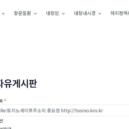
항문질환
대장암
대장내시경
하지정맥
자유게시판
목
*
션