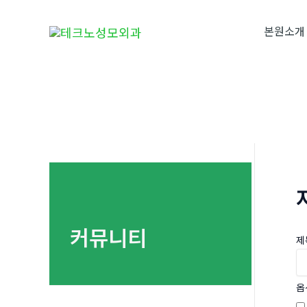
콘
텐
본원소개
츠
로
건
너
뛰
기
커뮤니티
제
옵