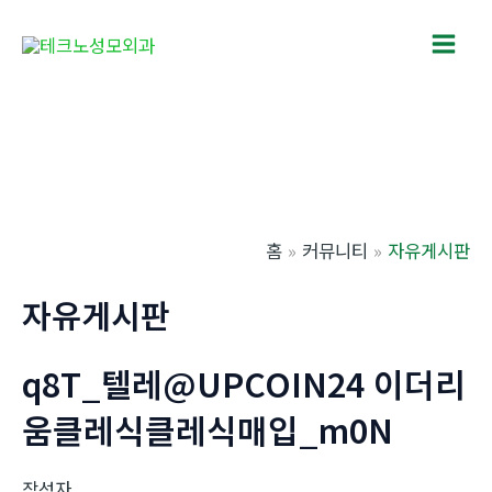
콘
텐
Main
츠
로
Men
건
너
뛰
기
홈
커뮤니티
자유게시판
자유게시판
q8T_텔레@UPCOIN24 이더리
움클레식클레식매입_m0N
작성자