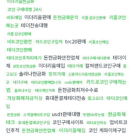
이더리움현금화
코인 구매대행 24시
이더리움판매
돈현금화문의
리플코인
비트매입
리플 잡코인판매
테더전송대행
파는곳
리플 잡코인판매
trc20판매
비트코인환전
카드코인구입처
리플코인매입
테더코인판매
돈현금화안전업체
테더이
테더코인추척피하기
테더구매 테더판매
체
이더리움매입
컬쳐랜드코인구매
테더거래
중
모든코인현금화
솔라나현금화
장외거래
고오다
신용카드미동의현금화
리플코인파는
카드로코인구매하는
테더구매
곳
테더코인판매합니다
usdc판매처
법
돈현금화최저수수료
솔라나구입
테더개인거래
가상화폐자금믹싱
휴대폰결제테더전송
테더코인매
중고오다
입
usdt판매대행
현금화재
돈현금화
소액결제비트구입
빗썸fds푸는법
테크
코인구매사이트
업비트코
휴대폰결제코인구입
테더코인믹싱
인추적
이더리움매입
코인 계좌이체구입
돈현금화안전업체