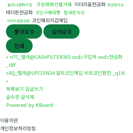
가상화폐선물거래
이더리움현금화
솔라나원화구입
현금돈믹싱
테더돈현금화
코인구매대행
탈세돈믹싱
코인해외지갑매입
이더리움현금화
좋아요
0
싫어요
0
인쇄
«
n7C_텔레@CASHFILTER365 usdc구입처 usdc현금화
_t8F
c0Q_텔레@UPCOIN24 알트코인매입 비트코인환전 _q1N
»
목록보기
답글쓰기
글수정
글삭제
Powered by KBoard
이용약관
개인정보처리방침