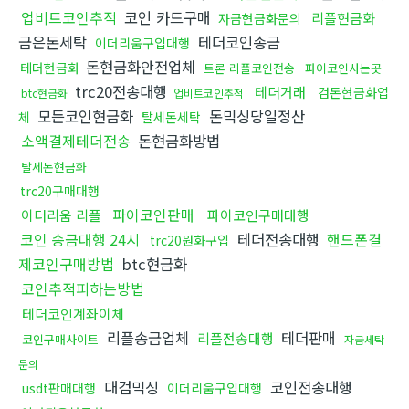
업비트코인추적
코인 카드구매
리플현금화
자금현금화문의
금은돈세탁
테더코인송금
이더리움구입대행
돈현금화안전업체
테더현금화
트론 리플코인전송
파이코인사는곳
trc20전송대행
테더거래
검돈현금화업
btc현금화
업비트코인추적
모든코인현금화
돈믹싱당일정산
체
탈세돈세탁
소액결제테더전송
돈현금화방법
탈세돈현금화
trc20구매대행
파이코인판매
이더리움 리플
파이코인구매대행
코인 송금대행 24시
테더전송대행
핸드폰결
trc20원화구입
제코인구매방법
btc현금화
코인추적피하는방법
테더코인계좌이체
리플송금업체
테더판매
리플전송대행
코인구매사이트
자금세탁
문의
대검믹싱
코인전송대행
usdt판매대행
이더리움구입대행