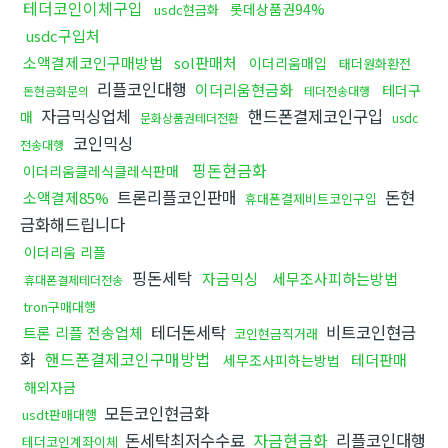
테더코인이체구입
롯데상품권94%
usdc현금화
usdc구입처
소액결제코인구매방법
sol판매처
이더리움매입
태더원화환전
리플코인대행
이더리움현금화
테더구
돈현금화문의
테더전송대행
자금믹싱업체
핸드폰결제코인구입
매
문화상품권테더전환
usdc
코인믹싱
전송대행
핑돈현금화
이더리움클레식클레식판매
트론리플코인판매
돈현
소액결제85%
휴대폰결제비트코인구입
금화해드립니다
이더리움 리플
핑돈세탁
자금믹싱
세무조사피하는방법
휴대폰결제테더전송
tron구매대행
테더돈세탁
비트코인현금
트론 리플 전송업체
코인현금직거래
화
핸드폰결제코인구매방법
테더판매
세무조사피하는방법
해외자금
모든코인현금화
usdt판매대행
돈세탁최저수수료
자금현금화
리플코인대행
테더코인계좌이체