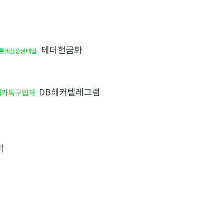
테더현금화
롯데상품권매입
DB해커텔레그램
외카톡구입처
격