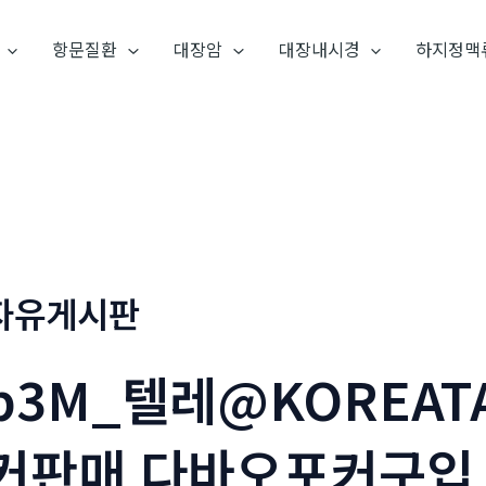
항문질환
대장암
대장내시경
하지정맥
자유게시판
p3M_텔레@KOREAT
커판매 다바오포커구입 _