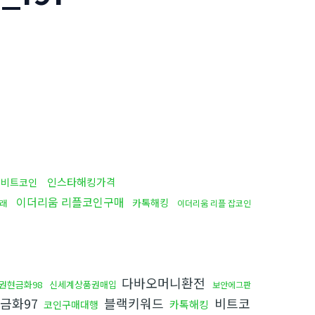
인스타해킹가격
ds비트코인
이더리움 리플코인구매
카톡해킹
래
이더리움 리플 잡코인
다바오머니환전
권현금화98
신세계상품권매입
보안에그판
금화97
블랙키워드
비트코
카톡해킹
코인구매대행