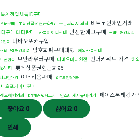
매
카톡계정업체톡ID구매
비트코인개인거래
롯데상품권현금화97
구글찌라시 의뢰
우터구매
안전한에그구매
테더구매 테더판매
카톡아이디판매
쓰레드해킹의뢰
다바오포커구입
10인증
암호화폐구매대행
해외카톡판매
스타그램해킹의뢰
보안라우터구매
언더키워드 가격
다바오머니환전
해
핸드폰인증
롯데상품권현금화95
ds해킹
이더리움판매
더코인매입
알트코인퀵거래
다바오포커머니판매
페이스북해킹가
레드해킹의뢰
인스타게시물내리기
DB해커텔레그램
좋아요
0
싫어요
0
인쇄