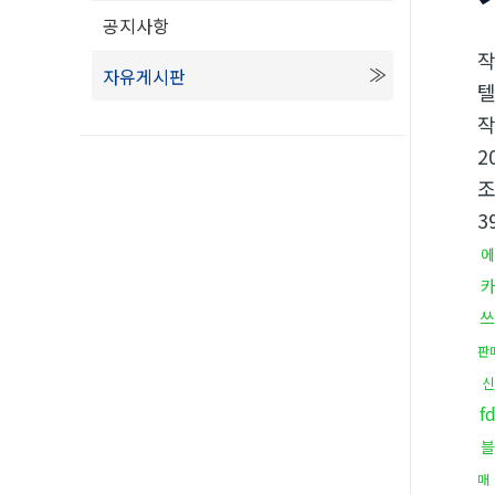
공지사항
자유게시판
텔
2
3
에
쓰
판
신
f
블
매