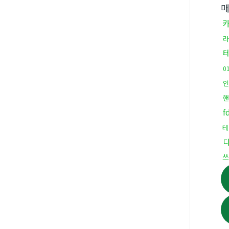
라
0
인
f
테
쓰