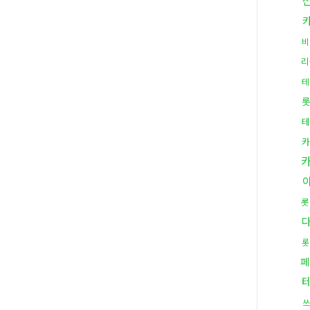
비
리
테
롯
테
카
롯
롯
페
쓰