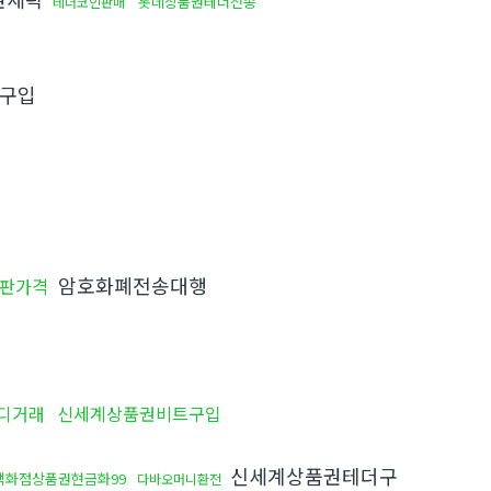
롯데상품권테더전송
테더코인판매
구입
암호화폐전송대행
판가격
디거래
신세계상품권비트구입
신세계상품권테더구
백화점상품권현금화99
다바오머니환전