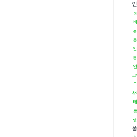
이
롯
롯
알
폰
코
상
테
망
품