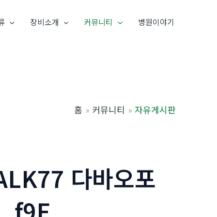
류
장비소개
커뮤니티
병원이야기
홈
커뮤니티
자유게시판
ALK77 다바오포
f9F