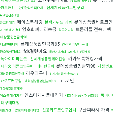
신세계상품권현금화93
암호화폐구입
신세계상품권코인구입
카카오해킹
안전한라우터판매
트코인전송대행
페이스북해킹
롯데상품권비트코인
블랙키워드 의뢰
플코인매입
암호화폐대리송금
트론리플 전송대행
망고머니상
더구매 테더판매
데상품권현금화98
롯데상품권현금화95
안전한라우터구매
더코인판매함
fds걸렸어요
카오톡해킹의뢰
톡아이디거래
모바일신분증제작
카카오톡해킹가격
카톡아이디파는곳
신세계상품권테더전송
롯데상품권현금화98
차량번호
이더리움 리플코인구매
테더현금화
라우터구매
데상품권코인구매
신세계상품권현금화99
fds코인
다바오포커구입
백화점상품권현금화100
데상품권현금화96
인스타게시물내리기
톡아이
이스북해킹가격
백화점상품권현금화99
테더구매대행
구글찌라시 가격
신용카드코인구입처
암호화폐결제대행
레드해킹