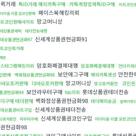
인퀵거래
톡ID거래 해외카톡구매
카톡계정업체톡ID구매
비트코인
페이스북해킹의뢰
더리움 리플 잡코인판매
망고머니상
비트코인판매사이트
데상품권세탁
테더전송대행
신세계상품권현금화91
데상품권현금화97
트코인퀵거래
해킹
암호화폐결제대행
인스타그램해킹의뢰
암호화폐결제대행
언더키워
보안에그구매
안전한
해외카톡생성
인판매
백화점상품권현금화96
망고머니상
다바오포커판매
다바오포커판매
코인돈
망고포커환전
보안라우터구매
롯데상품권테더전송
fds의뢰
품권현금화94
백화점상품권현금화98
더구매 테더판매
테더해외송금
블랙키워
신세계상품권테더전송
롯데상품권비트구입
신세계상품권코인구입
라우터구매
이더리움 리플 모든코인
고포커환전
권현금화98
코인구매사이트
롯데상품