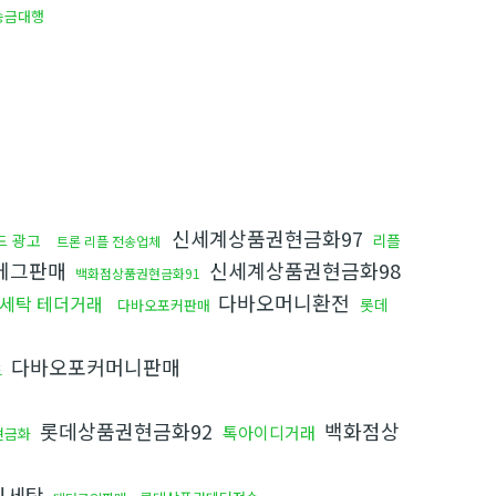
송금대행
신세계상품권현금화97
드 광고
리플
트론 리플 전송업체
에그판매
신세계상품권현금화98
백화점상품권현금화91
다바오머니환전
세탁 테더거래
롯데
다바오포커판매
다바오포커머니판매
드
롯데상품권현금화92
백화점상
톡아이디거래
현금화
권세탁