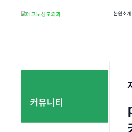
콘
텐
본원소개
츠
로
건
너
뛰
기
커뮤니티