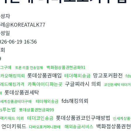
작성자
레@KOREATALK77
작성일
026-06-19 16:56
조회
9
그구매
백화점상품권현금화91
트론 리플 전송업체
롯데상품권매입
망고포커환전
테더해외송금
카카오해킹의뢰
f
구글찌라시 의뢰
카톡아이디파는곳
레드해킹가격
코인돈세탁 테더거
롯데상품권세탁
매
fds해킹의뢰
테더해외송금
세계상품권테더구매
ds푸는법
롯데상품권현금화99
롯데상품권코인구매방법
테더코인송금
랙키워드 의뢰
신세계상품
언더키워드
백화점상품권현
해외송금서비스
다바오포커머니판매