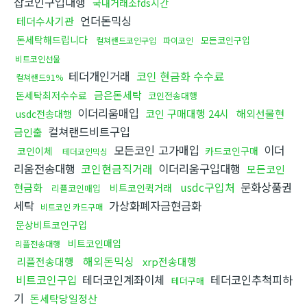
잡코인구입대행
국내거래소fds시간
언더돈믹싱
테더수사기관
돈세탁해드립니다
모든코인구입
컬쳐랜드코인구입
파이코인
비트코인선물
테더개인거래
코인 현금화 수수료
컬쳐랜드91%
금은돈세탁
돈세탁최저수수료
코인전송대행
이더리움매입
코인 구매대행 24시
해외선물현
usdc전송대행
컬쳐랜드비트구입
금인출
모든코인 고가매입
이더
코인이체
카드코인구매
테더코인믹싱
리움전송대행
코인현금직거래
이더리움구입대행
모든코인
usdc구입처
문화상품권
현금화
비트코인퀵거래
리플코인매입
세탁
가상화폐자금현금화
비트코인 카드구매
문상비트코인구입
비트코인매입
리플전송대행
해외돈믹싱
리플전송대행
xrp전송대행
비트코인구입
테더코인계좌이체
테더코인추척피하
테더구매
기
돈세탁당일정산