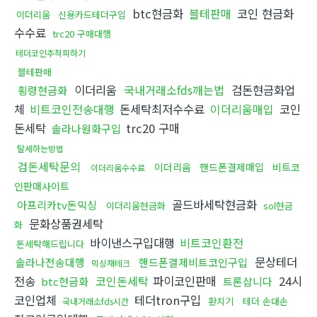
btc현금화
블테판매
코인 현금화
이더리움
신용카드테더구입
수수료
trc20 구매대행
테더코인추척피하기
블테판매
이더리움
국내거래소fds깨는법
검돈현금화업
횡령현금화
체
비트코인전송대행
돈세탁최저수수료
이더리움매입
코인
돈세탁
trc20 구매
솔라나원화구입
탈세하는방법
검돈세탁문의
이더리움
핸드폰결제매입
비트코
이더리움수수료
인판매사이트
골드바세탁현금화
아프리카tv돈믹싱
이더리움현금화
sol현금
문화상품권세탁
화
바이낸스구입대행
비트코인환전
돈세탁해드립니다
문상테더
솔라나전송대행
핸드폰결제비트코인구입
믹싱재테크
전송
코인돈세탁
파이코인판매
24시
btc현금화
트론삽니다
코인업체
테더tron구입
환치기
테더 손대손
국내거래소fds시간