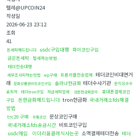
텔레@UPCOIN24
작성일
2026-06-23 23:12
조회
41
usdc구입대행
파이코인구입
돈세탁해드립니다
금은돈세탁
탈세하는방법
테더전송대행
테더코인비대면거
트론리플전송업체
세무조사피하는방법
xrp구매
래
테더수사기관
솔라나현금화
돈믹싱수수
문화상품권비트코인구입
휴대폰결제코인
료최저
테더tron구입
자금세탁업체
검돈현금화문의
돈현금화해드립니다
tron현금화
국내거래소fds해결
구입
방법
문상코인구매
trc20 구매
무통코인
국내거래소fds송금시간
비트코인구입
usdc매입
이더리움클레식사는곳
소액결제테더전송
테더