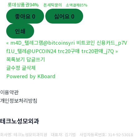
롯데상품권94%
돈세탁문의
소액결제85%
좋아요
0
싫어요
0
인쇄
«
m4D_텔레그램@bitcoinsyri 비트코인 신용카드_p7V
f1U_텔레@UPCOIN24 trc20구매 trc20판매_j7Q
»
목록보기
답글쓰기
글수정
글삭제
Powered by KBoard
이용약관
개인정보처리방침
테크노성모외과
회사명: 테크노성모외과의원 대표자: 김기범
사업자등록번호:
314-92-53018