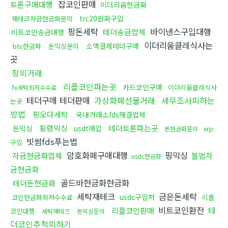
잡코인판매
트론구매대행
이더리움현금화
trc20원화구입
재테크자금현금화문의
핑돈세탁
바이낸스구입대행
테더송금업체
비트코인송금대행
이더리움클레식사는
소액결제테더구매
btc현금화
돈믹싱문의
곳
장외거래
리플코인파는곳
카드코인구매
이더리움클레식사
fx세탁최저수수료
테더구매 테더판매
가상화폐선물거래
세무조사피하는
는곳
방법
핑오다세탁
국내거래소fds해결업체
횡령믹싱
테더트론파는곳
돈믹싱
usdt매입
xrp
돈현금화문의
빗썸fds푸는법
구입
암호화폐구매대행
핑믹싱
자금현금화업체
불법자
usdc현금화
금현금화
골드바현금화현금화
테더돈현금화
세탁재테크
금은돈세탁
usdc구입처
코인현금화최저수수료
리플
비트코인환전
테
리플코인판매
코인대행
세탁재테크
돈믹싱문의
더코인추척피하기