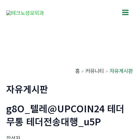
콘
텐
Main
츠
로
Men
건
너
뛰
기
홈
커뮤니티
자유게시판
자유게시판
g8O_텔레@UPCOIN24 테더
무통 테더전송대행_u5P
작성자