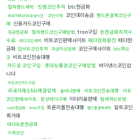
빗썸코인추적
btc현금화
컬쳐랜드세탁
코인대리송금
핸드폰결제코인구
코인이체
국내거래소fds송금시간
신용카드코인구매
매
tron구입
돈현금화최저수
컬쳐랜드코인구매방법
자금현금화
수료
비트코인판매사이트
태더원화환전
테더현
테더코인세탁
금화
코인구매사이트
업비트코인추적
btc파는
자금믹싱업체
비트코인전송대행
곳
카드로 코인구입
롯데상품권코인구매방법
바이낸스코인삽
니다
비트코인카드구입
국내거래소fds해결업체
비트코인전송대행
비트
솔라나판매
이더리움판매
코인판매사이트
문상테더구매
탈세하는방법
트론리플전송대행
알트코인
tron구입
usdc현금화
핸드폰결제세탁
퀵거래
테더트론현금화
이체코인