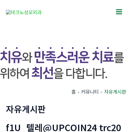
콘
텐
Main
츠
로
Men
건
너
뛰
기
홈
커뮤니티
자유게시판
자유게시판
f1U_텔레@UPCOIN24 trc20