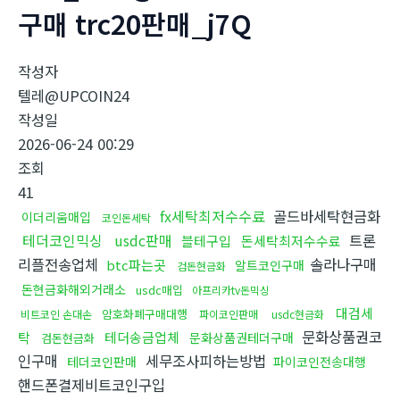
구매 trc20판매_j7Q
작성자
텔레@UPCOIN24
작성일
2026-06-24 00:29
조회
41
fx세탁최저수수료
골드바세탁현금화
이더리움매입
코인돈세탁
테더코인믹싱
usdc판매
트론
블테구입
돈세탁최저수수료
리플전송업체
솔라나구매
btc파는곳
알트코인구매
검돈현금화
돈현금화해외거래소
usdc매입
아프리카tv돈믹싱
대검세
암호화폐구매대행
비트코인 손대손
파이코인판매
usdc현금화
문화상품권코
탁
테더송금업체
문화상품권테더구매
검돈현금화
인구매
세무조사피하는방법
테더코인판매
파이코인전송대행
핸드폰결제비트코인구입