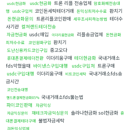
트론 리플 전송업체
usdc현금화
암호화폐전송대
usdc현금화
코인돈세탁테더거래
환치기
행
usdc구입처
돈믹싱최저수수료
돈현금화문의
트론리플코인판매
테더수
세무조사피하는방법
사기관
컬쳐랜드테더전송
usdc매입
리플송금업체
자금현금화
돈현금화
이더리움현금화
환치기
최저수수료
코인원화구입
중고오다
도난신용카드코인구입
이더리움구매
테더현금화
국내거래소
휴대폰결제테더전환
fds막혔을때
바이낸스구입대행
usdc구입처
트론구매
usdc구입대행
이더리움구매
국내거래소fds송
비트코인세탁
금시간
코인전송대행
국내거래소fds뚫는법
핸드폰결제현금화85%
파이코인판매
자금믹싱
솔라나현금화 sol현금화
재테크자금믹싱문의
휴
자금믹싱문의
불법자금세탁
대폰결제테더구매
검돈믹싱업체