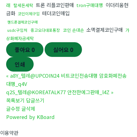
트론 리플코인판매
이더리움현
래
tron구매대행
탈세돈세탁
금화
테더코인매입
코인이체구입
핸드폰결제코인구매
소액결제코인구매
코인 손대손
가
usdc구입처
중고오다대포통장
상화폐자금세탁
좋아요
0
싫어요
0
인쇄
«
a8Y_텔레@UPCOIN24 비트코인전송대행 암호화폐전송
대행_q4V
q2S_텔레@KOREATALK77 안전한에그판매_l4Z
»
목록보기
답글쓰기
글수정
글삭제
Powered by KBoard
이용약관