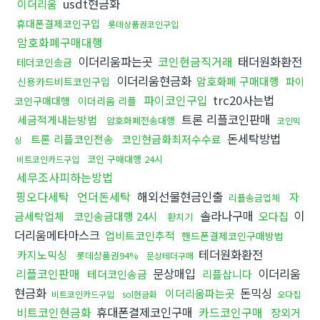
usdt현금화
이더리움
휴대폰결제코인구입
롯데상품권코인구입
암호화폐구매대행
이더리움파는곳
코인현금직거래
태더원화환전
테더코인송금
이더리움현금화
암호화폐 구매대행
신용카드비트코인구입
파이
파이코인구입
trc20사는법
코인구매대행
이더리움 리플
트론 리플코인판매
세금적게내는방법
암호화폐전송대행
코인믹
돈세탁방법
트론 리플코인전송
코인현금화최저수수료
싱
코인 구매대행 24시
비트코인카드구입
세무조사피하는방법
핑오다세탁
언더돈세탁
해외선물현금인출
자
리플송금업체
솔라나구매
이
금세탁업체
코인송금대행 24시
오다집
환치기
더리움메타마스크
업비트코인추적
핸드폰결제코인구매방법
테더원화환전
카지노믹싱
롯데상품권94%
문상테더구매
리플코인판매
문상매입
이더리움
테더코인송금
리플삽니다
현금화
돈믹싱
이더리움파는곳
비트코인카드구입
sol현금화
오다집
비트코인현금화
휴대폰결제코인구매
카드코인구매
장외거