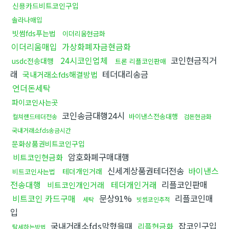
신용카드비트코인구입
솔라나매입
빗썸fds푸는법
이더리움현금화
이더리움매입
가상화폐자금현금화
24시코인업체
코인현금직거
usdc전송대행
트론 리플코인판매
래
테더대리송금
국내거래소fds해결방법
언더돈세탁
파이코인사는곳
코인송금대행24시
바이낸스전송대행
컬쳐랜드테더전송
검돈현금화
국내거래소fds송금시간
문화상품권비트코인구입
암호화폐구매대행
비트코인현금화
신세계상품권테더전송
바이낸스
테더개인거래
비트코인사는법
전송대행
테더개인거래
리플코인판매
비트코인개인거래
비트코인 카드구매
문상91%
리플코인매
세탁
빗썸코인추적
입
국내거래소fds막혔을때
잡코인구입
리플현금화
탈세하는방법