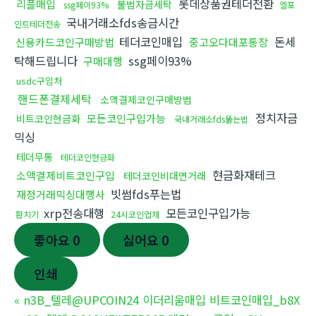
롯데상품권테더전환
리플매입
불법자금세탁
ssg페이93%
엘포
국내거래소fds송금시간
인트테더전송
테더코인매입
돈세
신용카드코인구매방법
중고오다대포통장
탁해드립니다
ssg페이93%
구매대행
usdc구입처
핸드폰결제세탁
소액결제코인구매방법
정치자금
모든코인구입가능
비트코인현금화
국내거래소fds뚫는법
믹싱
테더무통
테더코인현금화
현금화재테크
소액결제비트코인구입
테더코인비대면거래
빗썸fds푸는법
재정거래믹싱대행사
xrp전송대행
모든코인구입가능
환치기
24시코인업체
좋아요
0
싫어요
0
인쇄
«
n3B_텔레@UPCOIN24 이더리움매입 비트코인매입_b8X