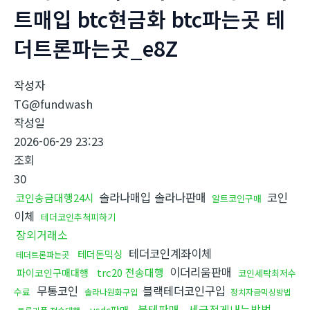
트매입 btc현금화 btc파는곳 테
더트론파는곳_e8Z
작성자
TG@fundwash
작성일
2026-06-29 23:23
조회
30
솔라나매입 솔라나판매
코인
코인송금대행24시
알트코인구매
이체
테더코인추척피하기
장외거래소
테더코인계좌이체
테더돈믹싱
테더트론파는곳
이더리움판매
trc20 전송대행
파이코인구매대행
코인세탁최저수
무통코인
블랙테더코인구입
수료
솔라나원화구입
정치자금믹싱방법
블테판매
세금적게내는방법