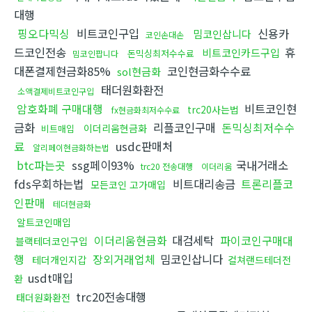
대행
핑오다믹싱
비트코인구입
신용카
밈코인삽니다
코인손대손
드코인전송
휴
비트코인카드구입
돈믹싱최저수수료
밈코인팝니다
대폰결제현금화85%
코인현금화수수료
sol현금화
태더원화환전
소액결제비트코인구입
암호화폐 구매대행
비트코인현
trc20사는법
fx현금화최저수수료
금화
리플코인구매
돈믹싱최저수수
이더리움현금화
비트매입
료
usdc판매처
알리페이현금화하는법
btc파는곳
ssg페이93%
국내거래소
trc20 전송대행
이더리움
fds우회하는법
비트대리송금
트론리플코
모든코인 고가매입
인판매
테더현금화
알트코인매입
이더리움현금화
대검세탁
파이코인구매대
블랙테더코인구입
행
장외거래업체
밈코인삽니다
테더개인지갑
컬쳐랜드테더전
usdt매입
환
trc20전송대행
태더원화환전