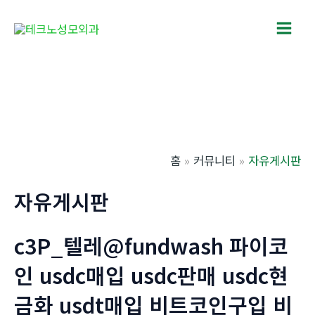
콘
텐
Main
츠
로
Men
건
너
뛰
기
홈
커뮤니티
자유게시판
자유게시판
c3P_텔레@fundwash 파이코
인 usdc매입 usdc판매 usdc현
금화 usdt매입 비트코인구입 비