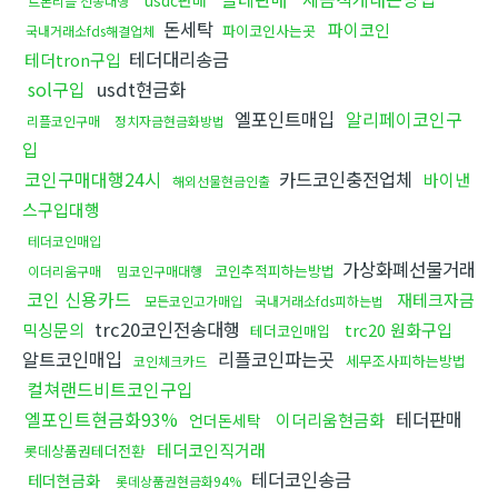
usdc판매
트론리플 전송대행
돈세탁
파이코인
파이코인사는곳
국내거래소fds해결업체
테더대리송금
테더tron구입
sol구입
usdt현금화
엘포인트매입
알리페이코인구
리플코인구매
정치자금현금화방법
입
코인구매대행24시
카드코인충전업체
바이낸
해외선물현금인출
스구입대행
테더코인매입
가상화폐선물거래
코인추적피하는방법
이더리움구매
밈코인구매대행
코인 신용카드
재테크자금
모든코인고가매입
국내거래소fds피하는법
trc20코인전송대행
믹싱문의
trc20 원화구입
테더코인매입
알트코인매입
리플코인파는곳
세무조사피하는방법
코인체크카드
컬쳐랜드비트코인구입
엘포인트현금화93%
테더판매
이더리움현금화
언더돈세탁
테더코인직거래
롯데상품권테더전환
테더코인송금
테더현금화
롯데상품권현금화94%