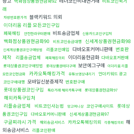
광고
테더코인비대면거래
백화점상품권현금화92
비트코인퀵거
래
블랙키워드 의뢰
차량번호판가격
이더리움 리플 모든코인구입
비트송금업체
페북해킹
안전한라우터판매
신용카드코인구입처
백화점상품권현금화90
신세계상품권현금화98
비트코인송금대행
다바오포커머니판매
번호판
리플코인매입
신세계상품권코인구매방법
제작
이더리움현금화
리플송금업체
다바오포커판매
페북해킹의뢰
보안에그구매
롯데상품권코인구매방법
롯데상품권테더구매
이더리움 리플
카카오톡해킹가격
언더키워드 광고
모든코인현금화
유튜브영상내리기
모바일신분증제작
번호판구매
코인구매대행
롯데상품권코인구입
롯데상품권현금화97
톡ID거래 해외카톡구매
해외카톡구입처
리플송금업체
비트코인사는법
롯데상
코인구매사이트
망고머니상
품권코인구입
다바오포커머니판매
신세계상품권현금화97
구글찌라시 가격
해
카카오톡해킹의뢰
해외송금서비스
각종해킹의뢰
외송금서비스
리플코인판매