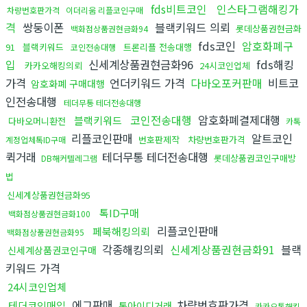
fds비트코인
인스타그램해킹가
차량번호판가격
이더리움 리플코인구매
격
쌍둥이폰
블랙키워드 의뢰
롯데상품권현금화
백화점상품권현금화94
fds코인
암호화폐구
91
블랙키워드
트론리플 전송대행
코인전송대행
입
신세계상품권현금화96
fds해킹
카카오해킹의뢰
24시코인업체
가격
언더키워드 가격
다바오포커판매
비트코
암호화폐 구매대행
인전송대행
테더무통 테더전송대행
코인전송대행
암호화폐결제대행
블랙키워드
다바오머니환전
카톡
리플코인판매
알트코인
번호판제작
차량번호판가격
계정업체톡ID구매
퀵거래
테더무통 테더전송대행
롯데상품권코인구매방
DB해커텔레그램
법
신세계상품권현금화95
톡ID구매
백화점상품권현금화100
리플코인판매
페북해킹의뢰
백화점상품권현금화95
각종해킹의뢰
신세계상품권현금화91
블랙
신세계상품권코인구매
키워드 가격
24시코인업체
에그판매
차량번호판가격
테더코인매입
톡아이디거래
카카오톡해킹