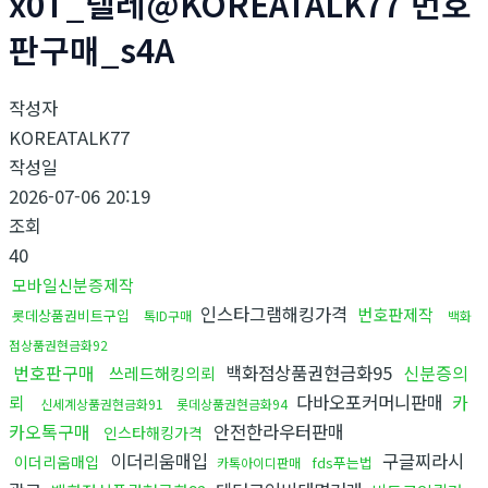
x0T_텔레@KOREATALK77 번호
판구매_s4A
작성자
KOREATALK77
작성일
2026-07-06 20:19
조회
40
모바일신분증제작
인스타그램해킹가격
번호판제작
롯데상품권비트구입
톡ID구매
백화
점상품권현금화92
번호판구매
백화점상품권현금화95
신분증의
쓰레드해킹의뢰
뢰
다바오포커머니판매
카
신세계상품권현금화91
롯데상품권현금화94
카오톡구매
안전한라우터판매
인스타해킹가격
이더리움매입
구글찌라시
이더리움매입
fds푸는법
카톡아이디판매