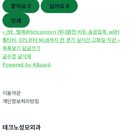
좋아요
0
싫어요
0
인쇄
«
j9E_텔래@bitcoinsyri 테더환전 비트 송금업체_w0H
통티비, EPL부터 MLB까지 전 경기 실시간 고화질 직관
»
목록보기
답글쓰기
글수정
글삭제
Powered by KBoard
이용약관
개인정보처리방침
테크노성모외과