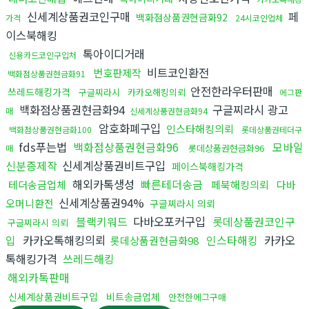
신세계상품권코인구매
페
백화점상품권현금화92
가격
24시코인업체
이스북해킹
톡아이디거래
신용카드코인구입처
비트코인환전
번호판제작
백화점상품권현금화91
안전한라우터판매
쓰레드해킹가격
구글찌라시
카카오해킹의뢰
에그판
백화점상품권현금화94
구글찌라시 광고
매
신세계상품권현금화94
암호화폐구입
인스타해킹의뢰
백화점상품권현금화100
롯데상품권테더구
fds푸는법
백화점상품권현금화96
모바일
롯데상품권현금화96
매
신분증제작
신세계상품권비트구입
페이스북해킹가격
해외카톡생성
빠른테더송금
테더송금업체
페북해킹의뢰
다바
신세계상품권94%
오머니환전
구글찌라시 의뢰
블랙키워드
다바오포커구입
롯데상품권코인구
구글찌라시 의뢰
입
카카오톡해킹의뢰
인스타해킹
카카오
롯데상품권현금화98
톡해킹가격
쓰레드해킹
해외카톡판매
신세계상품권비트구입
비트송금업체
안전한에그구매