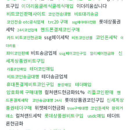
트구입
이더리움클레식클레식매입
이더리움삽니다
비트코인판매사이트
비트대리송금
코인전송대행
롯데상품권
trc20 구매
코인전송 otc공식업체
ssg페이테더전환
세탁
핸드폰결제코인구매
24시코인업체
ssg페이세탁
코인돈세탁
카드 비트코인현금화
비트코인선물
이
더리움
비트송금업체
신
파이코인판매
ssg페이코인구입
알리페이현금화
세계상품권비트구입
테더코인매입
리플코인매입
테더송금업체
비트코인송금대행
휴대폰결제비트코인구입
테더매입
문상매입
암호화폐 구매대행
컬쳐랜드현금화91%
리플코인판매
핸
롯데상품권코인구입
신세계상
드폰결제세탁
코인송금대행 24시
품권테더구매
위챗페이현금화
코인돈세탁
장외거
tron구매대행
컬쳐랜드세탁
롯데상품권비트구입
테더트
usdc매입
래소
론현금화