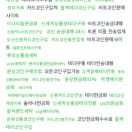
카드코인구입처
블랙테더코인구입
비트코인판매
장외거래
사이트
이더리움현금화
신세계상품권테더구매
비트코인송금대행
코인 송금대행 24시
트론 리플 전송업체
신용카드비트코인구입
비트코인판매사이
도난신용카드코인구입
카드코인충전업체
트
엘포인트테더구매
롯데상품권세탁
테더무통 테더전송대행
usdc판매처
롯데상품권현금화94%
문상코인구매방법
모든코인구입가능
소액결제테더전환
롯데
문상현금화91%
위챗페이현
카드코인충전가능
상품권테더전환
금화
테더거래
테더현금화
신용카드코인전송
테더코인
위챗페이알리페이현금화
솔라나현금화
신세계상품권테더전환
usdt현금화
계좌이체
컬쳐랜드세탁
ssg페이93%
코인현금화수수료
블랙
문화상품권코인구매
카드코인충전가능
테더코인구입