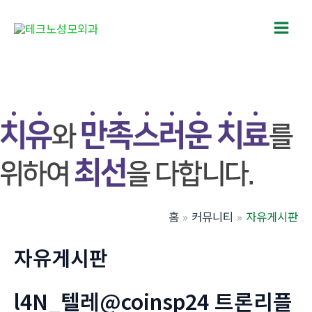
콘
텐
Main
츠
로
Men
건
너
뛰
기
홈
커뮤니티
자유게시판
자유게시판
l4N_텔레@coinsp24 트론리플