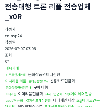
전송대행 트론 리플 전송업체
_x0R
작성자
coinsp24
작성일
2026-07-07 07:06
조회
37
테더거래
문화상품권테더전환
비트코인사는법
신용카드현금화
이더리움 리플
롯데상품권94%
구매대행
문화상품권테더구매
이더리움현금화
ssg페이테더전송
24시코인업체
이더리움
테더개인지갑
ssg페이코인구
usdt현금화
컬쳐랜드테더전환
매방법
테더최저수수료
롯데상품권테더전송
이더리움매입