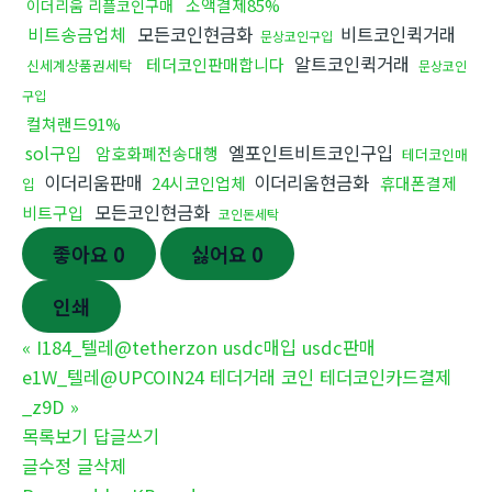
소액결제85%
이더리움 리플코인구매
비트송금업체
모든코인현금화
비트코인퀵거래
문상코인구입
알트코인퀵거래
테더코인판매합니다
신세계상품권세탁
문상코인
구입
컬쳐랜드91%
sol구입
엘포인트비트코인구입
암호화폐전송대행
테더코인매
이더리움판매
이더리움현금화
24시코인업체
휴대폰결제
입
모든코인현금화
비트구입
코인돈세탁
좋아요
0
싫어요
0
인쇄
«
I184_텔레@tetherzon usdc매입 usdc판매
e1W_텔레@UPCOIN24 테더거래 코인 테더코인카드결제
_z9D
»
목록보기
답글쓰기
글수정
글삭제