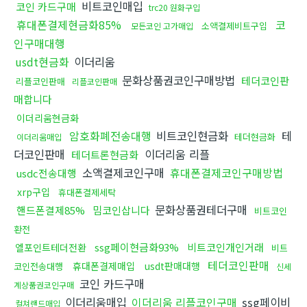
비트코인매입
코인 카드구매
trc20 원화구입
휴대폰결제현금화85%
코
소액결제비트구입
모든코인 고가매입
인구매대행
usdt현금화
이더리움
문화상품권코인구매방법
테더코인판
리플코인판매
리플코인판매
매합니다
이더리움현금화
암호화폐전송대행
비트코인현금화
테
테더현금화
이더리움매입
더코인판매
이더리움 리플
테더트론현금화
소액결제코인구매
휴대폰결제코인구매방법
usdc전송대행
xrp구입
휴대폰결제세탁
문화상품권테더구매
핸드폰결제85%
밈코인삽니다
비트코인
환전
ssg페이현금화93%
비트코인개인거래
엘포인트테더전환
비트
테더코인판매
휴대폰결제매입
usdt판매대행
코인전송대행
신세
코인 카드구매
계상품권코인구매
이더리움매입
이더리움 리플코인구매
ssg페이비
컬쳐랜드매입