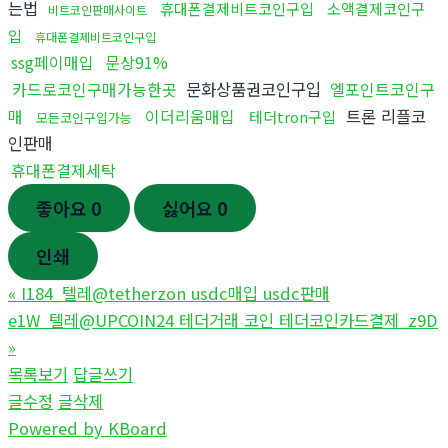
는법
휴대폰결제비트코인구입
소액결제코인구
비트코인판매사이트
입
휴대폰결제비트코인구입
ssg페이매입
문상91%
카드로코인구매가능한곳
문화상품권코인구입
엘포인트코인구
매
이더리움매입
트론 리플코
테더tron구입
모든코인구입가능
인판매
휴대폰결제세탁
좋아요
0
싫어요
0
인쇄
«
I184_텔레@tetherzon usdc매입 usdc판매
e1W_텔레@UPCOIN24 테더거래 코인 테더코인카드결제_z9D
»
목록보기
답글쓰기
글수정
글삭제
Powered by KBoard