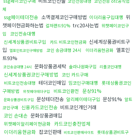
비트코인선물
ssg페이코인구매
코인전송대행
코인전송 otc공식업
체
ssg페이테더전송
소액결제코인구매방법
위
이더리움구입대행
챗페이현금화하는법
trc20사는법
컬쳐랜드91%
위챗페이코인구
코인전송대행
입
신세계상품권비트구
신세계상품권비트구입
카드 비트코인현금화
입
엘포인
코인 송금대행 24시
이더리움현금화
엘포인트코인구매방법
트93%
문화상품권세탁
솔라나원화구입
리플코인대행
코인송금대행 24시
신세계상품권코인구매방법
코인 카드구매
테더코인매입
밈코인구매대행
롯데상품권코인
비트코인전송대행
문상91%
구매방법
비트코인환전
위쳇페이테더구입
문상테더전송
문상91%
알리페이테더구입
알트
문화상품권비트구입
신용카드코인전송
비트코인개인거래
코인구매
코인 손대손
문화상품권매입
카드코인충전업체
위챗페이알리페이현금화
이더리움현금화
잡코인판매
롯데상품권비트구
비트코인판매사이트