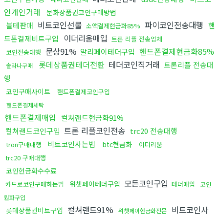
인개인거래
문화상품권코인구매방법
비트코인선물
파이코인전송대행
블테판매
핸
소액결제현금화85%
이더리움매입
드폰결제비트구입
트론 리플 전송업체
문상91%
핸드폰결제현금화85%
알리페이테더구입
코인전송대행
롯데상품권테더전환
테더코인직거래
트론리플 전송대
솔라나구매
행
코인구매사이트
핸드폰결제코인구입
핸드폰결제세탁
핸드폰결제매입
컬쳐랜드현금화91%
트론 리플코인전송
컬쳐랜드코인구입
trc20 전송대행
비트코인사는법
btc현금화
tron구매대행
이더리움
trc20 구매대행
코인현금화수수료
모든코인구입
위쳇페이테더구입
카드로코인구매하는법
테더매입
코인
원화구입
컬쳐랜드91%
비트코인사
롯데상품권비트구입
위챗페이현금화전문