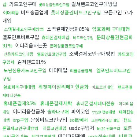
카드코인구매
컬쳐랜드코인구매방법
입
롯데상품권코인구입
비트송금업체
롯데상품권비트코인구입
모든코인 고가
이더리움
매입
소액결제현금화85%
암호화폐 구매대행
소액결제코인구매방법
엘포인트비트구입
문화상품권현금화
휴대폰결제매입
비트코인구입
91%
이더리움사는곳
문화상품권코인구매
소액결제코인구매방법
카드코인
신용카드코인대행
엘포인트코인구입
컬쳐랜드91%
구입처
테더매입
도난신용카드코인구입
엘포인트비트코인
리플송금업체
구입
위챗페이알리페이현금화
암호화폐구매대행
비트코인매입
핸드폰결
제테더전송
휴대폰결제85%
휴대폰결제세탁
휴대폰결제테더전송
이더리움
이더리움현금화
파이코인
솔라나구매
매입
테더전송
trc20 전송대행
문상비트코인구입
xrp구입
sol판매처
핸드
대행
코인해외지갑 매입
usdc구입처
모든
폰결제코인구매방법
리플코인매입
trc20 원화구입
테더코인판매
비트코
코인구입가능
usdc전송대행
테더코인판매