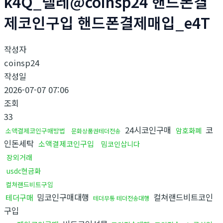
k4Q_텔레@coinsp24 핸드폰결
제코인구입 핸드폰결제매입_e4T
작성자
coinsp24
작성일
2026-07-07 07:06
조회
33
24시코인구매
코
암호화폐
소액결제코인구매방법
문화상품권테더전송
인돈세탁
소액결제코인구입
밈코인삽니다
장외거래
usdc현금화
컬쳐랜드비트구입
밈코인구매대행
컬쳐랜드비트코인
테더구매
테더무통 테더전송대행
구입