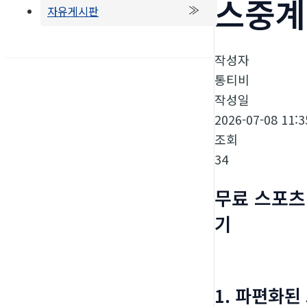
스중계
자유게시판
작성자
통티비
작성일
2026-07-08 11:3
조회
34
무료 스포츠 
기
1. 파편화된