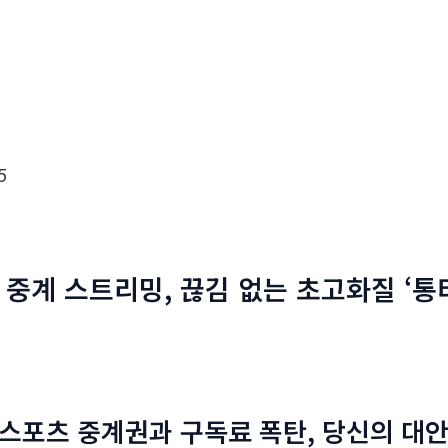
5
중계 스트리밍, 끊김 없는 초고화질 ‘통티
 스포츠 중계권과 구독료 폭탄, 당신의 대