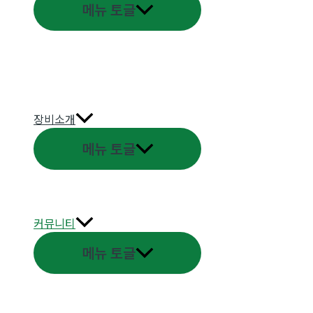
메뉴 토글
장비소개
메뉴 토글
커뮤니티
메뉴 토글