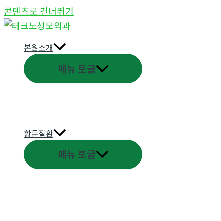
콘텐츠로 건너뛰기
본원소개
메뉴 토글
항문질환
메뉴 토글