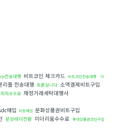
비트코인 체크카드
xrp전송대행
비트코인전송대행
이
론리플 전송대행
소액결제비트구입
트론삽니다
재정거래세탁대행사
더최저수수료
sdc매입
문화상품권비트구입
비트매입
전
이더리움수수료
문상테더전환
롯데상품권코인구입