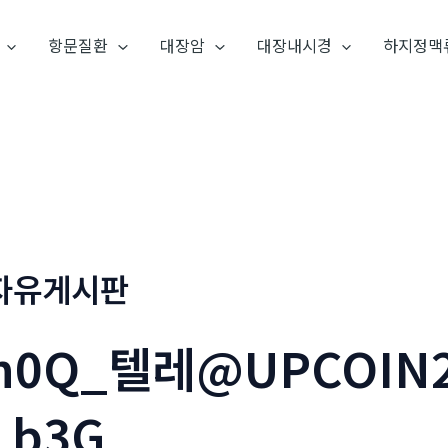
항문질환
대장암
대장내시경
하지정맥
자유게시판
h0Q_텔레@UPCOIN24
_b3G