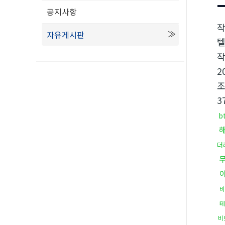
공지사항
자유게시판
텔
2
3
b
더
비
비