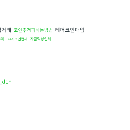
퀵거래
테더코인매입
코인추적피하는방법
문의
자금믹싱업체
24시코인업체
d1F