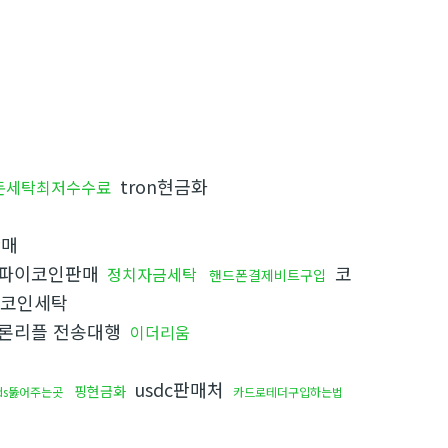
tron현금화
돈세탁최저수수료
매
파이코인판매
코
정치자금세탁
핸드폰결제비트구입
코인세탁
론리플 전송대행
이더리움
usdc판매처
핑현금화
ds뚫어주는곳
카드로테더구입하는법