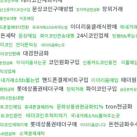
상코인구매
문상코인구매방법
장외거래
난신용카드코인구입
정치자금현금화
비트매입
플전송대행
이더리움클레식판매
국내거래
드폰결제테더전환
국내거래소fds피하는법
세돈세탁
24시코인업체
문상매입
파이코인전송대행
빗썸fds푸는
이코인
언더돈믹싱
이더리움파는곳
대검현금화
테더코인판매
코인원화구입
이더리움사는곳
신용카드코인충전
리플매
돈현금화
믹싱업체
핸드폰결제비트구입
태더원
내거래소fds뚫는법
이더리움매입
롯데상품권테더구매
파이코인구입
장외거래
령현금화
금은돈믹싱
라나전송대행
tron현금화
문화상품권현금화91%
트코인매입
휴대폰결제85%
테더코인추척피하기
비트코인환전
국내거래소fds뚫어주는곳
롯데상품권테더구매
돈현금화수
더코인계좌이체
이더리움삽니다
소액결제세탁
sdt현금화