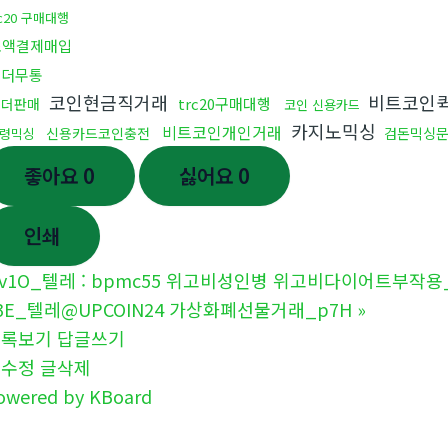
rc20 구매대행
소액결제매입
테더무통
코인현금직거래
비트코인
trc20구매대행
테더판매
코인 신용카드
카지노믹싱
비트코인개인거래
신용카드코인충전
검돈믹싱
령믹싱
좋아요
0
싫어요
0
인쇄
v1O_텔레 : bpmc55 위고비성인병 위고비다이어트부작용_
3E_텔레@UPCOIN24 가상화폐선물거래_p7H
»
목록보기
답글쓰기
글수정
글삭제
owered by KBoard