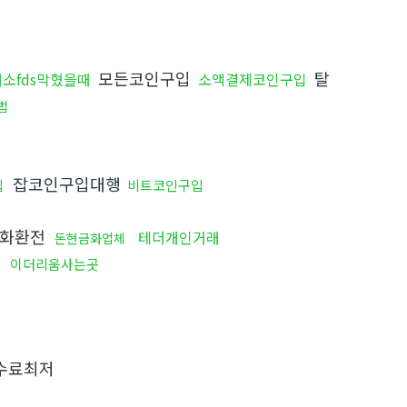
모든코인구입
탈
소fds막혔을때
소액결제코인구입
법
잡코인구입대행
입
비트코인구입
화환전
테더개인거래
돈현금화업체
이더리움사는곳
수료최저