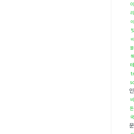
이
비
블
t
s
돈
국