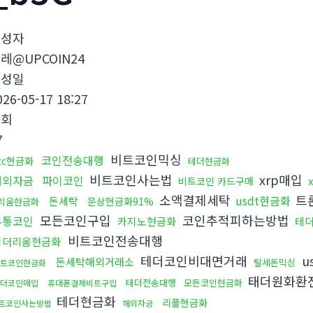
작성자
레@UPCOIN24
작성일
026-05-17 18:27
조회
7
비트코인믹싱
코인전송대행
tc현금화
테더현금화
비트코인사는법
xrp매입
해외자금
파이코인
비트코인 카드구매
소액결제세탁
트
usdt현금화
돈세탁
문상현금화91%
리움현금화
모든코인구입
코인추적피하는방법
무통코인
카지노현금화
테
비트코인전송대행
이더리움현금화
테더코인비대면거래
u
돈세탁해외거래소
탈세돈믹싱
트코인현금화
태더원화환
테더전송대행
모든코인현금화
테더코인매입
휴대폰결제비트구입
테더현금화
리플현금화
트코인사는방법
해외자금