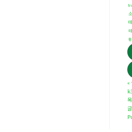
t
횡
«
k
P