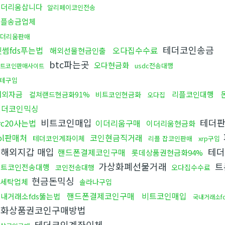
이더리움삽니다
알리페이코인전송
리플송금업체
더리움판매
테더코인송금
빗썸fds푸는법
오다집수수료
해외선물현금인출
btc파는곳
오다현금화
usdc전송대행
트코인판매사이트
테구입
해외자금
리플코인대행
컬쳐랜드현금화91%
비트코인현금화
오다집
테더코인믹싱
비트코인매입
테더판
rc20사는법
이더리움구매
이더리움현금화
ol판매처
코인현금직거래
테더코인계좌이체
리플 잡코인판매
xrp구입
인해외지갑 매입
테더
핸드폰결제코인구매
롯데상품권현금화94%
가상화폐선물거래
트
비트코인전송대행
코인전송대행
오다집수수료
현금돈믹싱
세탁업체
솔라나구입
핸드폰결제코인구매
비트코인매입
내거래소fds뚫는법
국내거래소f
문화상품권코인구매방법
테더코인계좌이체