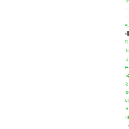
문
도
리
핸
파
핑
돈
국
횡
솔
비
테
u