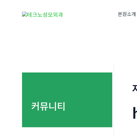
콘
텐
본원소개
츠
로
건
너
뛰
기
커뮤니티