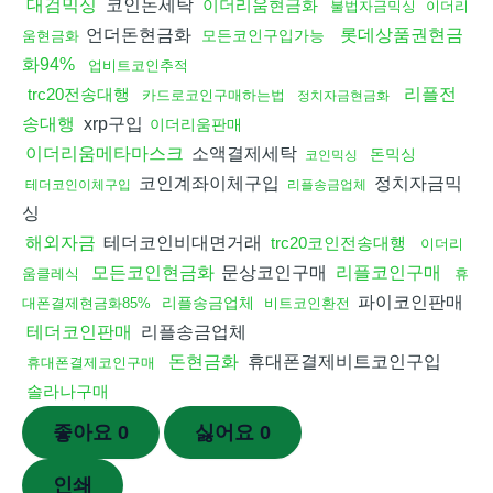
코인돈세탁
대검믹싱
이더리움현금화
불법자금믹싱
이더리
언더돈현금화
롯데상품권현금
모든코인구입가능
움현금화
화94%
업비트코인추적
trc20전송대행
리플전
카드로코인구매하는법
정치자금현금화
xrp구입
송대행
이더리움판매
소액결제세탁
이더리움메타마스크
돈믹싱
코인믹싱
코인계좌이체구입
정치자금믹
테더코인이체구입
리플송금업체
싱
테더코인비대면거래
해외자금
trc20코인전송대행
이더리
문상코인구매
모든코인현금화
리플코인구매
움클레식
휴
파이코인판매
리플송금업체
대폰결제현금화85%
비트코인환전
리플송금업체
테더코인판매
휴대폰결제비트코인구입
돈현금화
휴대폰결제코인구매
솔라나구매
좋아요
0
싫어요
0
인쇄