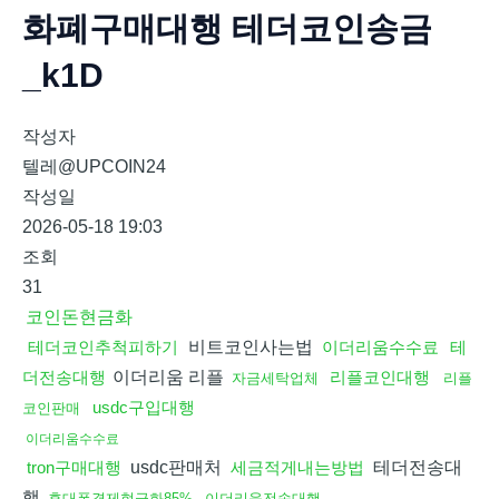
화폐구매대행 테더코인송금
_k1D
작성자
텔레@UPCOIN24
작성일
2026-05-18 19:03
조회
31
코인돈현금화
비트코인사는법
테더코인추척피하기
이더리움수수료
테
이더리움 리플
더전송대행
리플코인대행
자금세탁업체
리플
usdc구입대행
코인판매
이더리움수수료
usdc판매처
테더전송대
tron구매대행
세금적게내는방법
행
휴대폰결제현금화85%
이더리움전송대행