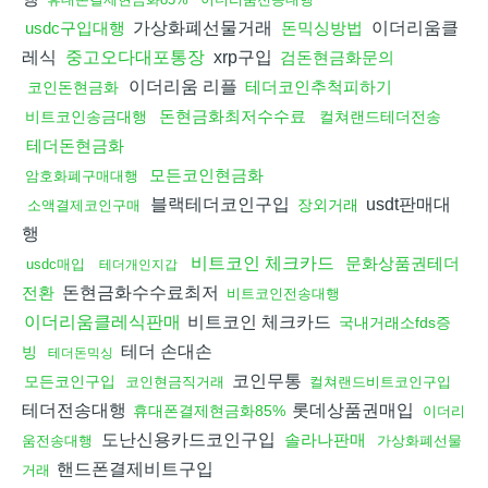
가상화폐선물거래
이더리움클
usdc구입대행
돈믹싱방법
레식
xrp구입
중고오다대포통장
검돈현금화문의
이더리움 리플
테더코인추척피하기
코인돈현금화
돈현금화최저수수료
비트코인송금대행
컬쳐랜드테더전송
테더돈현금화
모든코인현금화
암호화폐구매대행
블랙테더코인구입
usdt판매대
장외거래
소액결제코인구매
행
비트코인 체크카드
문화상품권테더
usdc매입
테더개인지갑
돈현금화수수료최저
전환
비트코인전송대행
비트코인 체크카드
이더리움클레식판매
국내거래소fds증
테더 손대손
빙
테더돈믹싱
코인무통
모든코인구입
코인현금직거래
컬쳐랜드비트코인구입
테더전송대행
롯데상품권매입
휴대폰결제현금화85%
이더리
도난신용카드코인구입
솔라나판매
움전송대행
가상화폐선물
핸드폰결제비트구입
거래