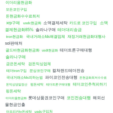
이더리움현금화
모든코인구입
돈현금화수수료최저
소액결제세탁
xrp구매
카드로 코인구입
소액
usdc현금화
솔라나구매
결제현금화85%
테더대리송금
국내거래소fds해결업체
재정거래현금화대행사
tron현금화
sol판매처
테더트론구매대행
골드바현금화현금화
usdt현금화
솔라나구매
금은돈세탁
검돈믹싱업체
컬쳐랜드테더전송
테더tron구입
문상코인구매
파이코인전송대행
국내거래소fds피하는법
돈현금화최저수수료
테더코인추척피하기
핑돈세탁
돈믹싱당일정산
테더트론구매대행
핑돈세탁
롯데상품권코인구매
해외선
코인전송대행
이더리움현금화
물현금인출
usdc구입처
아프리카tv돈세탁