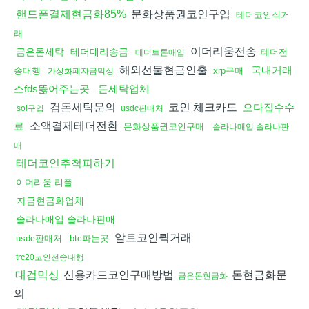
문화상품권코인구입
핸드폰결제현금화85%
테더코인직거
래
이더리움전송
금은돈세탁
테더대리송금
테더전
테더트론매입
해외선물현금인출
국내거래
송대행
xrp구매
가상화폐자금믹싱
소fds뚫어주는곳
돈세탁업체
검돈세탁문의
코인 체크카드
오다집수수
sol구입
usdc판매처
소액결제테더전환
료
문화상품권코인구매
솔라나매입 솔라나판
매
테더코인추척피하기
이더리움 리플
자금현금화업체
솔라나매입 솔라나판매
알트코인퀵거래
usdc판매처
btc파는곳
trc20코인전송대행
신용카드코인구매방법
돈현금화문
대검믹싱
금은돈현금화
의