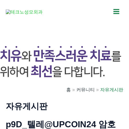
콘
텐
Main
츠
로
Men
건
너
뛰
기
홈
커뮤니티
자유게시판
자유게시판
p9D_텔레@UPCOIN24 암호