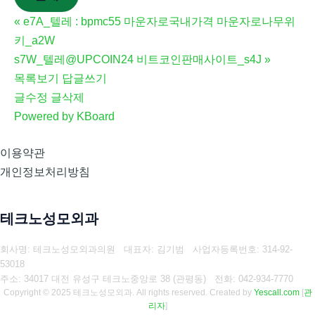
«
e7A_텔레 : bpmc55 마운자로국내가격 마운자로나무위
키_a2W
s7W_텔레@UPCOIN24 비트코인판매사이트_s4J
»
목록보기
답글쓰기
글수정
글삭제
Powered by KBoard
이용약관
개인정보처리방침
테크노성모외과
회사명: 테크노성모외과의원 대표자: 김기범
사업자등록번호:
314-92-
53018
주소: 34017 대전 유성구 테크노중앙로 38 (관평동)
전화:
042-934-7770
Copyright © 2025 테크노성모외과. All rights reserved.
Created by
Yescall.com
[
관
리자
]